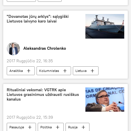
Vladimiras Antonovas
teismas
skundas
Bankininkas ir nacionalizacija
"Dovanotas jūrų arklys": sąlygiški
Lietuvos laivyno karo laivai
Aleksandras Chrolenko
2017 Rugpjūčio 22, 16:35
Analitika
Kolumnistas
Lietuva
Karinės jūrų pajėgos
kariniai laivai
Ritualiniai veksmai: VGTRK apie
Lietuvos grasinimus uždrausti rusiškus
kanalus
2017 Rugpjūčio 22, 15:39
Pasaulyje
Politika
Rusija