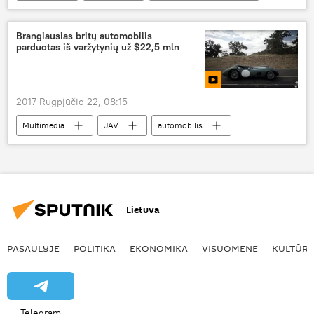
tarptautinės operacijos
terorizmas
kova su terorizmu
Brangiausias britų automobilis
parduotas iš varžytynių už $22,5 mln
2017 Rugpjūčio 22, 08:15
Multimedia
JAV
automobilis
aukcionas
Lietuva
PASAULYJE
POLITIKA
EKONOMIKA
VISUOMENĖ
KULTŪR
Telegram