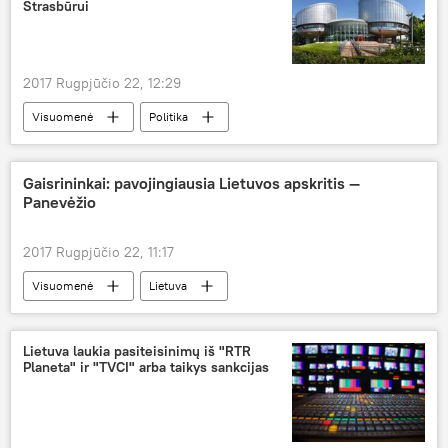
Strasbūrui
transliavimas
TVCI
2017 Rugpjūčio 22, 12:29
Visuomenė
Politika
Konstantinas Michailovas
Europos Žmogaus Teisių Teismas
Gaisrininkai: pavojingiausia Lietuvos apskritis —
Panevėžio
Medininkų žudynių byla
2017 Rugpjūčio 22, 11:17
Visuomenė
Lietuva
Priešgaisrinės apsaugos ir gelbėjimo departamentas
gaisrų statistika
Lietuva laukia pasiteisinimų iš "RTR
Planeta" ir "TVCI" arba taikys sankcijas