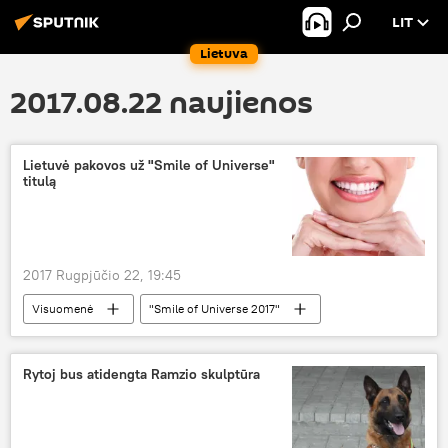
LIT
Lietuva
2017.08.22 naujienos
Lietuvė pakovos už "Smile of Universe"
titulą
2017 Rugpjūčio 22, 19:45
Visuomenė
"Smile of Universe 2017"
konkursas
šypsena
Rytoj bus atidengta Ramzio skulptūra