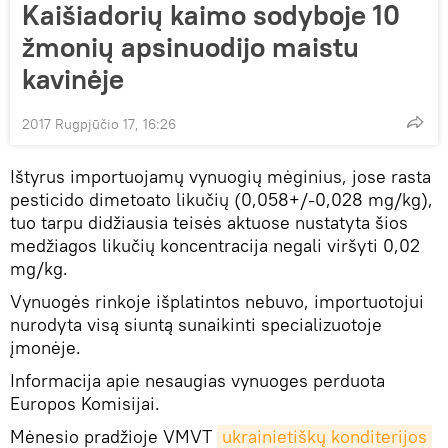
Kaišiadorių kaimo sodyboje 10
žmonių apsinuodijo maistu
kavinėje
2017 Rugpjūčio 17, 16:26
Ištyrus importuojamų vynuogių mėginius, jose rasta
pesticido dimetoato likučių (0,058+/-0,028 mg/kg),
tuo tarpu didžiausia teisės aktuose nustatyta šios
medžiagos likučių koncentracija negali viršyti 0,02
mg/kg.
Vynuogės rinkoje išplatintos nebuvo, importuotojui
nurodyta visą siuntą sunaikinti specializuotoje
įmonėje.
Informacija apie nesaugias vynuoges perduota
Europos Komisijai.
Mėnesio pradžioje VMVT
ukrainietiškų konditerijos 