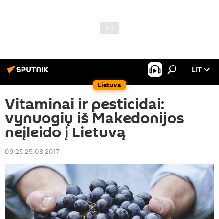
LIT
Lietuva
Vitaminai ir pesticidai:
vynuogių iš Makedonijos
neįleido į Lietuvą
09:25 25.08.2017