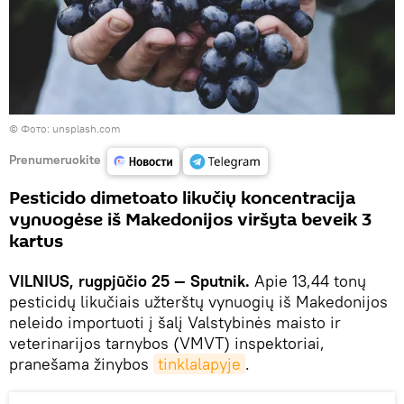
©
Фото: unsplash.com
Prenumeruokite
Pesticido dimetoato likučių koncentracija
vynuogėse iš Makedonijos viršyta beveik 3
kartus
VILNIUS, rugpjūčio 25 — Sputnik.
Apie 13,44 tonų
pesticidų likučiais užterštų vynuogių iš Makedonijos
neleido importuoti į šalį Valstybinės maisto ir
veterinarijos tarnybos (VMVT) inspektoriai,
pranešama žinybos
tinklalapyje
.