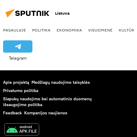
Lietuva
PASAULYJE
POLITIKA
EKONOMIKA
VISUOMENĖ
KULTŪR
Telegram
Apie projektą
Medžiagų naudojimo taisyklės
Privatumo politika
Slapukų naudojimo bei automatinio duomenų
išsaugojimo politika
Feedback
Kompanijos naujienos