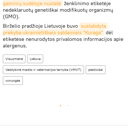
gaminių sudėtyje nustatė
ženklinimo etiketėje
nedeklaruotų genetiškai modifikuotų organizmų
(GMO).
Birželio pradžioje Lietuvoje buvo
sustabdyta 
prekyba ukrainietiškais saldainiais "Kuraga"
dėl
etiketėse nenurodytos privalomos informacijos apie
alergenus.
Visuomenė
Lietuva
Valstybinė maisto ir veterinarijos tarnyba (VMVT)
pesticidai
vynuogės