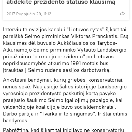
atidėkite prezidento statuso klausimą
2017 Rugpjūčio 29, 11:13
Interviu televizijos kanalui "Lietuvos rytas" šįkart tai
pareiškė Seimo pirmininkas Viktoras Prancketis. Esą
klausimas dėl buvusio Aukščiausiosios Tarybos-
Atkuriamojo Seimo pirmininko Vytauto Landsbergio
pripažinimo "pirmuoju prezidentu" po Lietuvos
nepriklausomybės atkūrimo 1991 metais bus
įtrauktas į Seimo rudens sesijos darbotvarkę.
Ankstesni bandymai, kurių griebėsi konservatoriai,
nenusisekė. Naujasioje šalies istorijoje Landsbergio
vyresniojo prezidentystė paskutinį kartą pavyko
praėjusio šaukimo Seimo įgaliojimų pabaigoje, kai
valdančiojoje koalicijoje buvo socialdemokratai,
Darbo partija ir "Tvarka ir teisingumas". Ir štai eilinis
bandymas.
Pabrėžtina, kad šįkart tai inicijavo ne konservatorių