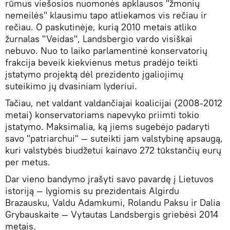
rūmus viešosios nuomonės apklausos "žmonių
nemeilės" klausimu tapo atliekamos vis rečiau ir
rečiau. O paskutinėje, kurią 2010 metais atliko
žurnalas "Veidas", Landsbergio vardo visiškai
nebuvo. Nuo to laiko parlamentinė konservatorių
frakcija beveik kiekvienus metus pradėjo teikti
įstatymo projektą dėl prezidento įgaliojimų
suteikimo jų dvasiniam lyderiui.
Tačiau, net valdant valdančiajai koalicijai (2008-2012
metai) konservatoriams napevyko priimti tokio
įstatymo. Maksimalia, ką jiems sugebėjo padaryti
savo "patriarchui" — suteikti jam valstybinę apsaugą,
kuri valstybės biudžetui kainavo 272 tūkstančių eurų
per metus.
Dar vieno bandymo įrašyti savo pavardę į Lietuvos
istoriją — lygiomis su prezidentais Algirdu
Brazausku, Valdu Adamkumi, Rolandu Paksu ir Dalia
Grybauskaite — Vytautas Landsbergis griebėsi 2014
metais.