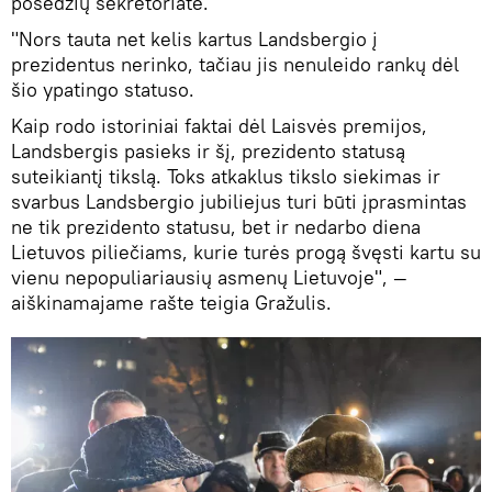
posėdžių sekretoriate.
"Nors tauta net kelis kartus Landsbergio į
prezidentus nerinko, tačiau jis nenuleido rankų dėl
šio ypatingo statuso.
Kaip rodo istoriniai faktai dėl Laisvės premijos,
Landsbergis pasieks ir šį, prezidento statusą
suteikiantį tikslą. Toks atkaklus tikslo siekimas ir
svarbus Landsbergio jubiliejus turi būti įprasmintas
ne tik prezidento statusu, bet ir nedarbo diena
Lietuvos piliečiams, kurie turės progą švęsti kartu su
vienu nepopuliariausių asmenų Lietuvoje", —
aiškinamajame rašte teigia Gražulis.