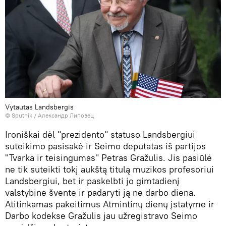
Vytautas Landsbergis
© Sputnik / Александр Липовец
Ironiškai dėl "prezidento" statuso Landsbergiui
suteikimo pasisakė ir Seimo deputatas iš partijos
"Tvarka ir teisingumas" Petras Gražulis. Jis pasiūlė
ne tik suteikti tokį aukštą titulą muzikos profesoriui
Landsbergiui, bet ir paskelbti jo gimtadienį
valstybine švente ir padaryti ją ne darbo diena.
Atitinkamas pakeitimus Atmintinų dienų įstatyme ir
Darbo kodekse Gražulis jau užregistravo Seimo