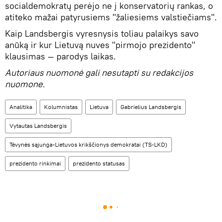
socialdemokratų perėjo ne į konservatorių rankas, o
atiteko mažai patyrusiems "žaliesiems valstiečiams".
Kaip Landsbergis vyresnysis toliau palaikys savo
anūką ir kur Lietuvą nuves "pirmojo prezidento"
klausimas — parodys laikas.
Autoriaus nuomonė gali nesutapti su redakcijos
nuomone.
Analitika
Kolumnistas
Lietuva
Gabrielius Landsbergis
Vytautas Landsbergis
Tėvynės sąjunga-Lietuvos krikščionys demokratai (TS-LKD)
prezidento rinkimai
prezidento statusas