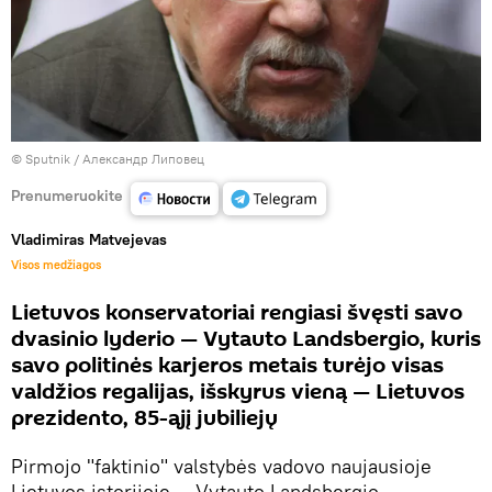
© Sputnik / Александр Липовец
Prenumeruokite
Vladimiras Matvejevas
Visos medžiagos
Lietuvos konservatoriai rengiasi švęsti savo
dvasinio lyderio — Vytauto Landsbergio, kuris
savo politinės karjeros metais turėjo visas
valdžios regalijas, išskyrus vieną — Lietuvos
prezidento, 85-ąjį jubiliejų
Pirmojo "faktinio" valstybės vadovo naujausioje
Lietuvos istorijoje — Vytauto Landsbergio