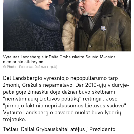
Vytautas Landsbergis ir Dalia Grybauskaitė Sausio 13-osios
memorialo atidaryme
© Photo :
Robertas Dačkus (lrp.lt)
Dėl Landsbergio vyresniojo nepopuliarumo tarp
žmonių Gražulis nepamelavo. Dar 2010-ųjų viduryje-
pabaigoje žiniasklaidoje dažnai buvo skelbiami
"nemylimiauių Lietuvos politikų" reitingai. Jose
"pirmojo faktinio nepriklausomos Lietuvos vadovo"
Vytauto Landsbergio pavardė nuolat buvo lyderių
trejetuke.
Tačiau Daliai Grybauskaitei atėjus į Prezidento