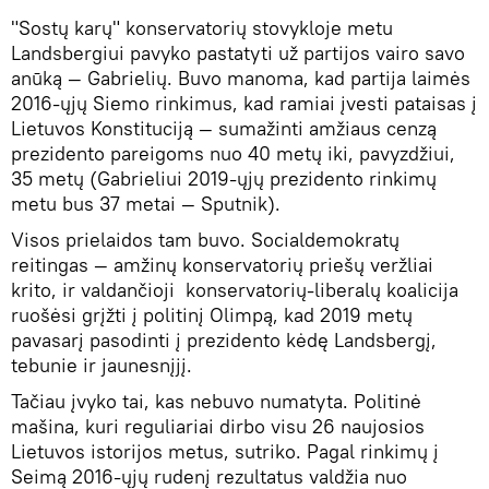
"Sostų karų" konservatorių stovykloje metu
Landsbergiui pavyko pastatyti už partijos vairo savo
anūką — Gabrielių. Buvo manoma, kad partija laimės
2016-ųjų Siemo rinkimus, kad ramiai įvesti pataisas į
Lietuvos Konstituciją — sumažinti amžiaus cenzą
prezidento pareigoms nuo 40 metų iki, pavyzdžiui,
35 metų (Gabrieliui 2019-ųjų prezidento rinkimų
metu bus 37 metai — Sputnik).
Visos prielaidos tam buvo. Socialdemokratų
reitingas — amžinų konservatorių priešų veržliai
krito, ir valdančioji konservatorių-liberalų koalicija
ruošėsi grįžti į politinį Olimpą, kad 2019 metų
pavasarį pasodinti į prezidento kėdę Landsbergį,
tebunie ir jaunesnįjį.
Tačiau įvyko tai, kas nebuvo numatyta. Politinė
mašina, kuri reguliariai dirbo visu 26 naujosios
Lietuvos istorijos metus, sutriko. Pagal rinkimų į
Seimą 2016-ųjų rudenį rezultatus valdžia nuo