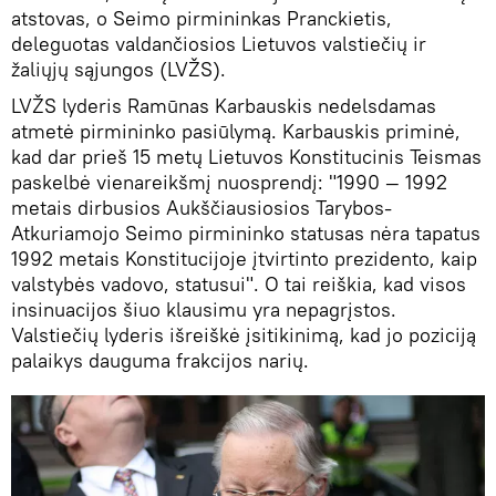
atstovas, o Seimo pirmininkas Pranckietis,
deleguotas valdančiosios Lietuvos valstiečių ir
žaliųjų sąjungos (LVŽS).
LVŽS lyderis Ramūnas Karbauskis nedelsdamas
atmetė pirmininko pasiūlymą. Karbauskis priminė,
kad dar prieš 15 metų Lietuvos Konstitucinis Teismas
paskelbė vienareikšmį nuosprendį: "1990 — 1992
metais dirbusios Aukščiausiosios Tarybos-
Atkuriamojo Seimo pirmininko statusas nėra tapatus
1992 metais Konstitucijoje įtvirtinto prezidento, kaip
valstybės vadovo, statusui". O tai reiškia, kad visos
insinuacijos šiuo klausimu yra nepagrįstos.
Valstiečių lyderis išreiškė įsitikinimą, kad jo poziciją
palaikys dauguma frakcijos narių.