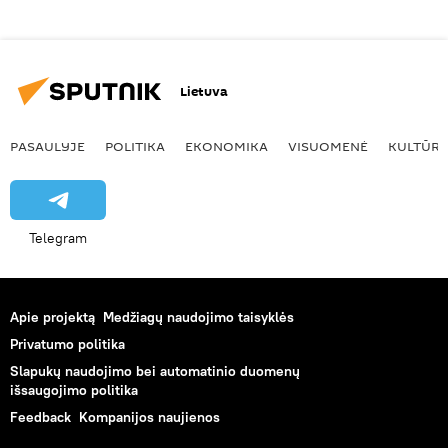
Lietuva
PASAULYJE
POLITIKA
EKONOMIKA
VISUOMENĖ
KULTŪR
Telegram
Apie projektą
Medžiagų naudojimo taisyklės
Privatumo politika
Slapukų naudojimo bei automatinio duomenų
išsaugojimo politika
Feedback
Kompanijos naujienos