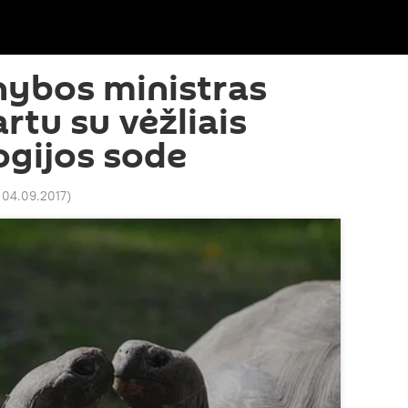
nybos ministras
rtu su vėžliais
gijos sode
 04.09.2017
)