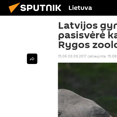
Lietuva
Latvijos gy
pasisvėrė ka
Rygos zoolo
15:06 03.09.2017
(atnaujinta:
15:08