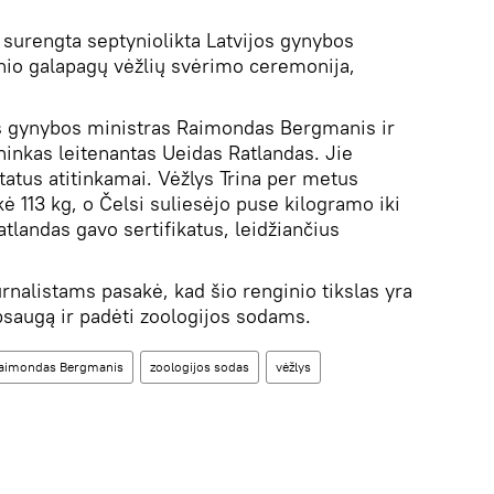
surengta septyniolikta Latvijos gynybos
io galapagų vėžlių svėrimo ceremonija,
os gynybos ministras Raimondas Bergmanis ir
inkas leitenantas Ueidas Ratlandas. Jie
tatus atitinkamai. Vėžlys Trina per metus
kė 113 kg, o Čelsi suliesėjo puse kilogramo iki
tlandas gavo sertifikatus, leidžiančius
rnalistams pasakė, kad šio renginio tikslas yra
psaugą ir padėti zoologijos sodams.
aimondas Bergmanis
zoologijos sodas
vėžlys