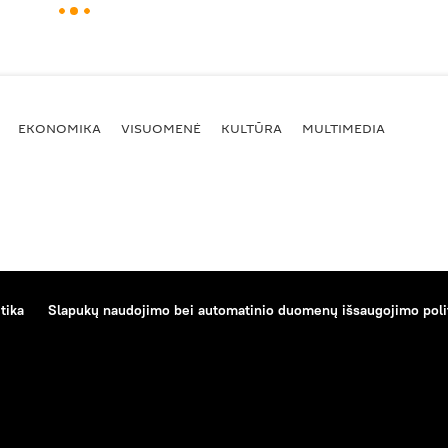
EKONOMIKA
VISUOMENĖ
KULTŪRA
MULTIMEDIA
tika
Slapukų naudojimo bei automatinio duomenų išsaugojimo poli