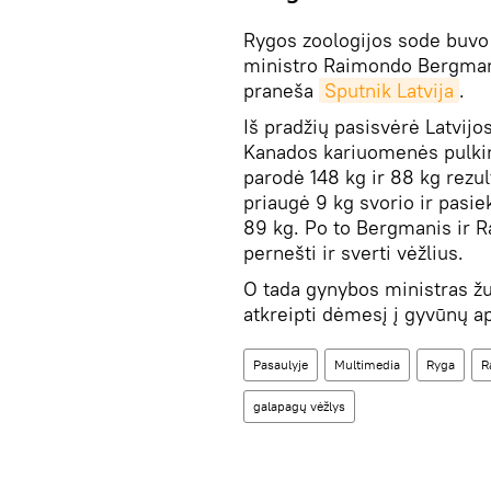
Rygos zoologijos sode buvo 
ministro Raimondo Bergman
praneša
Sputnik Latvija
.
Iš pradžių pasisvėrė Latvij
Kanados kariuomenės pulkin
parodė 148 kg ir 88 kg rezul
priaugė 9 kg svorio ir pasie
89 kg. Po to Bergmanis ir Ra
pernešti ir sverti vėžlius.
O tada gynybos ministras žu
atkreipti dėmesį į gyvūnų a
Pasaulyje
Multimedia
Ryga
R
galapagų vėžlys