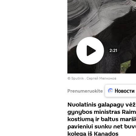
2:21
Paleisti
© Sputnik . Сергей Мелконов
vaizdo
įrašą
Prenumeruokite
Nuolatinis galapagų vėž
gynybos ministras Raim
kostiumą ir baltus maršk
pavieniui sunku net buv
kolega iš Kanados