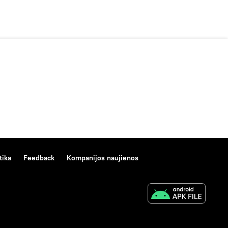
tika
Feedback
Kompanijos naujienos