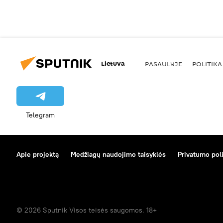
Lietuva
PASAULYJE
POLITIKA
Telegram
Apie projektą
Medžiagų naudojimo taisyklės
Privatumo poli
© 2026 Sputnik Visos teisės saugomos. 18+