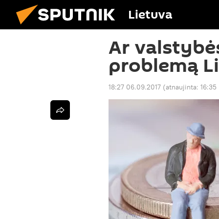
Lietuva
Ar valstybės
problemą Li
18:27 06.09.2017
(atnaujinta:
16:35