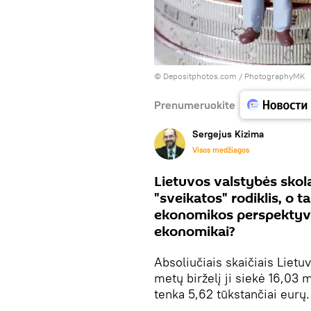
© Depositphotos.com /
PhotographyMK
Prenumeruokite
Sergejus Kizima
Visos medžiagos
Lietuvos valstybės skola
"sveikatos" rodiklis, o t
ekonomikos perspektyvas
ekonomikai?
Absoliučiais skaičiais Lietu
metų birželį ji siekė 16,03 
tenka 5,62 tūkstančiai eurų.