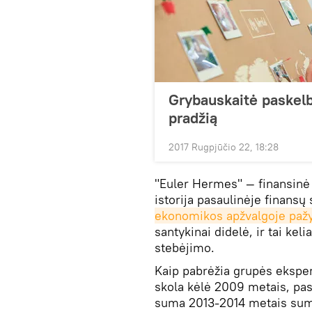
Grybauskaitė paskelb
pradžią
2017 Rugpjūčio 22, 18:28
"Euler Hermes" — finansinė
istorija pasaulinėje finansų
ekonomikos apžvalgoje paž
santykinai didelė, ir tai kel
stebėjimo.
Kaip pabrėžia grupės eksper
skola kėlė 2009 metais, pas
suma 2013-2014 metais sumaž