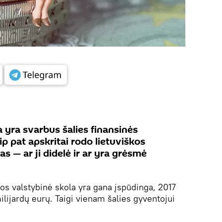
 yra svarbus šalies finansinės
aip pat apskritai rodo lietuviškos
 — ar ji didelė ir ar yra grėsmė
vos valstybinė skola yra gana įspūdinga, 2017
milijardų eurų. Taigi vienam šalies gyventojui