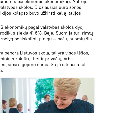
iamomis pasekmėmis ekonomikai). Antroje
 valstybės skolos. Didžiausias euro zonos
kijos kolapso buvo užkirsti kelią Italijos
 ES ekonomikų pagal valstybės skolos dydį
 rodiklis šiekia 41,6%. Beje, Suomija turi rimtų
ernelyg nesiskolinti pinigų — pačių suomių šis
a bendra Lietuvos skola, tai yra visos lėšos,
binių struktūrų, bet ir privačių, arba
lies įsipareigojimų suma. Su ja situacija toli
a.