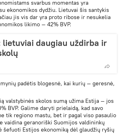
Ekonomistams svarbus momentas yra
 su ekonomikos dydžiu. Lietuvai šis santykis
čiau jis vis dar yra proto ribose ir nesukelia
konomikos likimo — 42% BVP.
 lietuviai daugiau uždirba ir
skolų
aimynių padėtis blogesnė, kai kurių — geresnė,
ią valstybinės skolos sumą užima Estija — jos
0% BVP. Galime daryti prielaidą, kad savo
e tik regiono mastu, bet ir pagal viso pasaulio
je vaidina geranoriški Suomijos valdininkų
 šefuoti Estijos ekonomiką dėl glaudžių ryšių