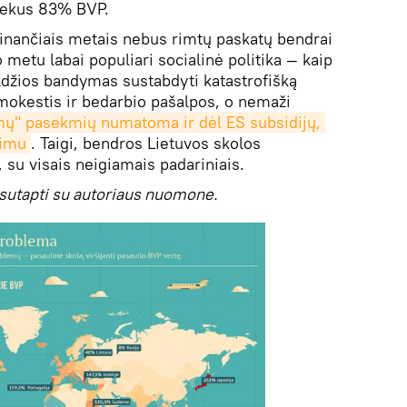
siekus 83% BVP.
inančiais metais nebus rimtų paskatų bendrai
 metu labai populiari socialinė politika — kaip
ldžios bandymas sustabdyti katastrofišką
mokestis ir bedarbio pašalpos, o nemaži
ų" pasekmių numatoma ir dėl ES subsidijų, 
nimu
. Taigi, bendros Lietuvos skolos
 su visais neigiamais padariniais.
sutapti su autoriaus nuomone.