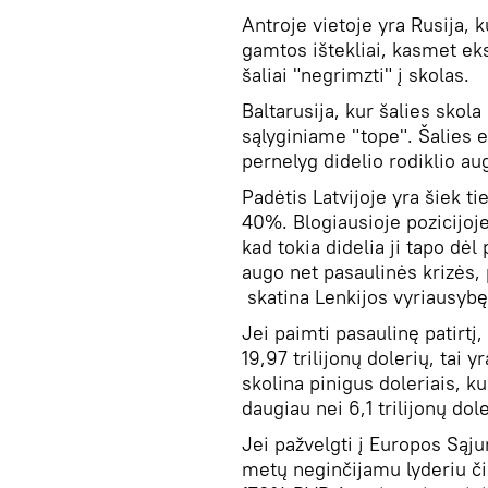
Antroje vietoje yra Rusija, 
gamtos ištekliai, kasmet eks
šaliai "negrimzti" į skolas.
Baltarusija, kur šalies skol
sąlyginiame "tope". Šalies e
pernelyg didelio rodiklio au
Padėtis Latvijoje yra šiek ti
40%. Blogiausioje pozicijoje
kad tokia didelia ji tapo dė
augo net pasaulinės krizės,
skatina Lenkijos vyriausybę 
Jei paimti pasaulinę patirtį
19,97 trilijonų dolerių, tai
skolina pinigus doleriais, k
daugiau nei 6,1 trilijonų dol
Jei pažvelgti į Europos Sąju
metų neginčijamu lyderiu čia