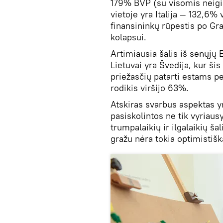
179% BVP (su visomis neig
vietoje yra Italija — 132,6%
finansininkų rūpestis po Grai
kolapsui.
Artimiausia šalis iš senųjų
Lietuvai yra Švedija, kur šis
priežasčių patarti estams p
rodikis viršijo 63%.
Atskiras svarbus aspektas yr
pasiskolintos ne tik vyriausy
trumpalaikių ir ilgalaikių ša
gražu nėra tokia optimistišk