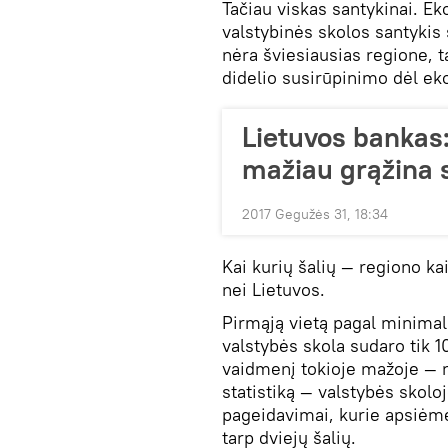
Tačiau viskas santykinai. 
valstybinės skolos santykis
nėra šviesiausias regione, ta
didelio susirūpinimo dėl e
Lietuvos bankas:
mažiau grąžina 
2017 Gegužės 31, 18:34
Kai kurių šalių — regiono k
nei Lietuvos.
Pirmąją vietą pagal minimal
valstybės skola sudaro tik 1
vaidmenį tokioje mažoje — n
statistiką — valstybės skolo
pageidavimai, kurie apsiėmė
tarp dviejų šalių.