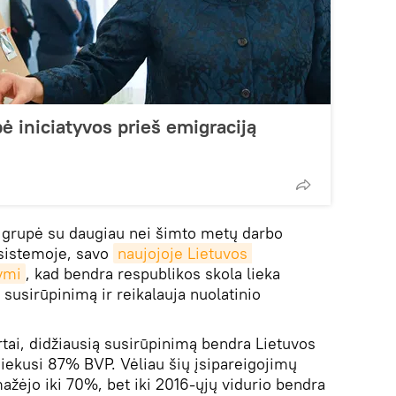
ė iniciatyvos prieš emigraciją
 grupė su daugiau nei šimto metų darbo
 sistemoje, savo
naujojoje Lietuvos 
ymi
, kad bendra respublikos skola lieka
ia susirūpinimą ir reikalauja nuolatinio
tai, didžiausią susirūpinimą bendra Lietuvos
iekusi 87% BVP. Vėliau šių įsipareigojimų
ėjo iki 70%, bet iki 2016-ųjų vidurio bendra