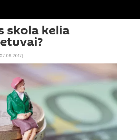
 skola kelia
etuvai?
 07.09.2017
)