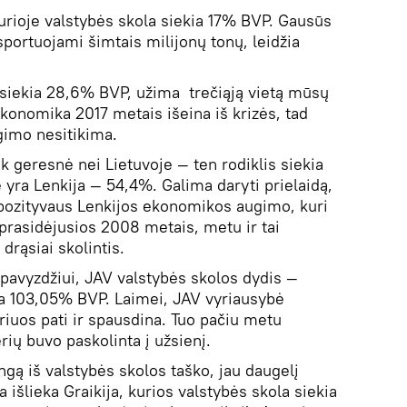
kurioje valstybės skola siekia 17% BVP. Gausūs
portuojami šimtais milijonų tonų, leidžia
a siekia 28,6% BVP, užima trečiąją vietą mūsų
konomika 2017 metais išeina iš krizės, tad
gimo nesitikima.
ek geresnė nei Lietuvoje — ten rodiklis siekia
 yra Lenkija — 54,4%. Galima daryti prielaidą,
l pozityvaus Lenkijos ekonomikos augimo, kuri
 prasidėjusios 2008 metais, metu ir tai
drąsiai skolintis.
, pavyzdžiui, JAV valstybės skolos dydis —
 yra 103,05% BVP. Laimei, JAV vyriausybė
uriuos pati ir spausdina. Tuo pačiu metu
erių buvo paskolinta į užsienį.
ngą iš valstybės skolos taško, jau daugelį
 išlieka Graikija, kurios valstybės skola siekia