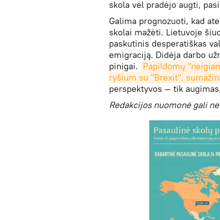
skola vėl pradėjo augti, pa
Galima prognozuoti, kad ate
skolai mažėti. Lietuvoje šiuo
paskutinis desperatiškas va
emigraciją. Didėja darbo už
pinigai.
Papildomų "neigiam
ryšium su "Brexit", sumaži
perspektyvos — tik augimas,
Redakcijos nuomonė gali ne