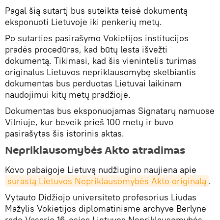
Pagal šią sutartį bus suteikta teisė dokumentą
eksponuoti Lietuvoje iki penkerių metų.
Po sutarties pasirašymo Vokietijos institucijos
pradės procedūras, kad būtų lesta išvežti
dokumentą. Tikimasi, kad šis vienintelis turimas
originalus Lietuvos nepriklausomybę skelbiantis
dokumentas bus perduotas Lietuvai laikinam
naudojimui kitų metų pradžioje.
Dokumentas bus eksponuojamas Signatarų namuose
Vilniuje, kur beveik prieš 100 metų ir buvo
pasirašytas šis istorinis aktas.
Nepriklausomybės Akto atradimas
Kovo pabaigoje Lietuvą nudžiugino naujiena apie
surastą Lietuvos Nepriklausomybės Akto originalą
.
Vytauto Didžiojo universiteto profesorius Liudas
Mažylis Vokietijos diplomatiniame archyve Berlyne
rado Vasario 16-osios Lietuvos Nepriklausomybės