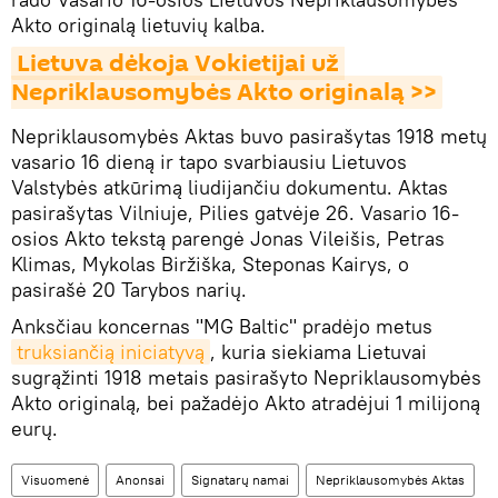
Akto originalą lietuvių kalba.
Lietuva dėkoja Vokietijai už 
Nepriklausomybės Akto originalą >>
Nepriklausomybės Aktas buvo pasirašytas 1918 metų
vasario 16 dieną ir tapo svarbiausiu Lietuvos
Valstybės atkūrimą liudijančiu dokumentu. Aktas
pasirašytas Vilniuje, Pilies gatvėje 26. Vasario 16-
osios Akto tekstą parengė Jonas Vileišis, Petras
Klimas, Mykolas Biržiška, Steponas Kairys, o
pasirašė 20 Tarybos narių.
Anksčiau koncernas "MG Baltic" pradėjo metus
truksiančią iniciatyvą
, kuria siekiama Lietuvai
sugrąžinti 1918 metais pasirašyto Nepriklausomybės
Akto originalą, bei pažadėjo Akto atradėjui 1 milijoną
eurų.
Visuomenė
Anonsai
Signatarų namai
Nepriklausomybės Aktas