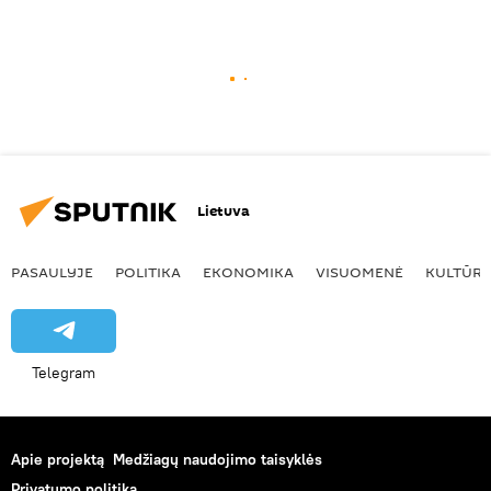
Lietuva
PASAULYJE
POLITIKA
EKONOMIKA
VISUOMENĖ
KULTŪR
Telegram
Apie projektą
Medžiagų naudojimo taisyklės
Privatumo politika