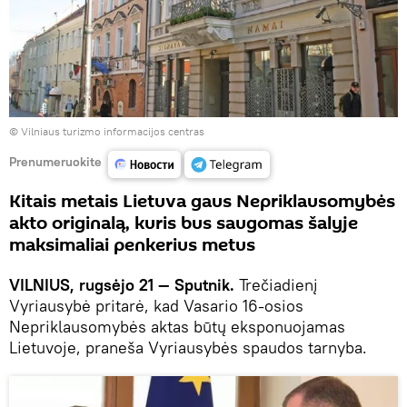
©
Vilniaus turizmo informacijos centras
Prenumeruokite
Kitais metais Lietuva gaus Nepriklausomybės
akto originalą, kuris bus saugomas šalyje
maksimaliai penkerius metus
VILNIUS, rugsėjo 21 — Sputnik.
Trečiadienį
Vyriausybė pritarė, kad Vasario 16-osios
Nepriklausomybės aktas būtų eksponuojamas
Lietuvoje, praneša Vyriausybės spaudos tarnyba.