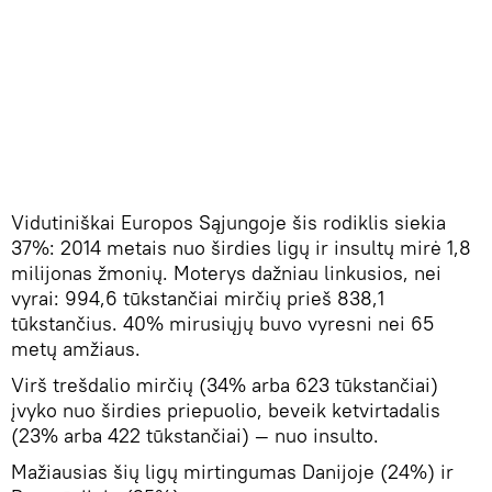
Vidutiniškai Europos Sąjungoje šis rodiklis siekia
37%: 2014 metais nuo širdies ligų ir insultų mirė 1,8
milijonas žmonių. Moterys dažniau linkusios, nei
vyrai: 994,6 tūkstančiai mirčių prieš 838,1
tūkstančius. 40% mirusiųjų buvo vyresni nei 65
metų amžiaus.
Virš trešdalio mirčių (34% arba 623 tūkstančiai)
įvyko nuo širdies priepuolio, beveik ketvirtadalis
(23% arba 422 tūkstančiai) — nuo insulto.
Mažiausias šių ligų mirtingumas Danijoje (24%) ir