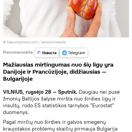
© Depositphotos.com /
benschonewille
Prenumeruokite
Mažiausias mirtingumas nuo šių ligų yra
Danijoje ir Prancūzijoje, didžiausias —
Bulgarijoje
VILNIUS, rugsėjo 28 — Sputnik.
Daugiau nei pusė
žmonių Baltijos šalyse miršta nuo širdies ligų ir
insultų, rodo ES statistikos tarnybos "Eurostat"
duomenys.
Pagal mirčių nuo širdies ir galvos smegenų
kraujotakos problemų skaičių pirmauja Bulgarija