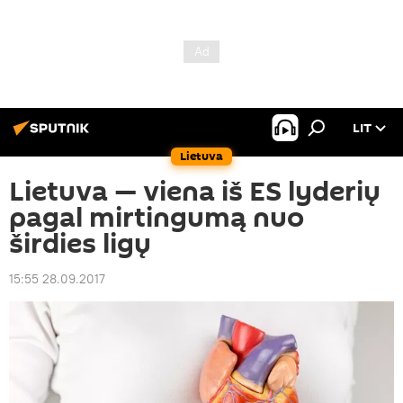
LIT
Lietuva
Lietuva — viena iš ES lyderių
pagal mirtingumą nuo
širdies ligų
15:55 28.09.2017