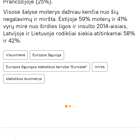
Prancūzijoje (25%).
Visose šalyse moterys dažniau kenčia nuo šių
negalavimų ir miršta. Estijoje 59% moterų ir 41%
vyrų mirė nuo širdies ligos ir insulto 2014-aisiais,
Latvijoje ir Lietuvoje rodikliai siekia atitinkamai 58%
ir 42%.
Visuomenė
Europos Sąjunga
Europos Sąjungos statistikos tarnyba "Eurostat"
mirtis
statistikos duomenys