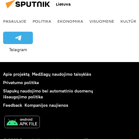
Lietuva
PASAULYJE
POLITIKA
EKONOMIKA
VISUOMENĖ
KULTŪR
Telegram
Apie projektą
Medžiagų naudojimo taisyklės
Privatumo politika
Slapukų naudojimo bei automatinio duomenų
išsaugojimo politika
Feedback
Kompanijos naujienos