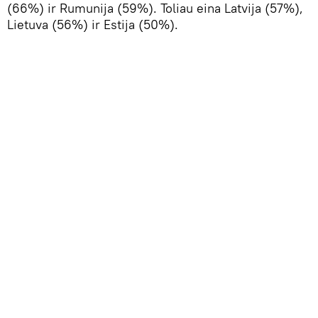
(66%) ir Rumunija (59%). Toliau eina Latvija (57%),
Lietuva (56%) ir Estija (50%).