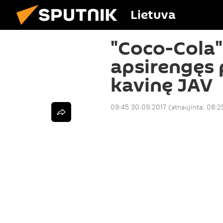
Lietuva
"Coco-Cola"
apsirengęs 
kavinę JAV
09:45 30.09.2017
(atnaujinta:
08:2