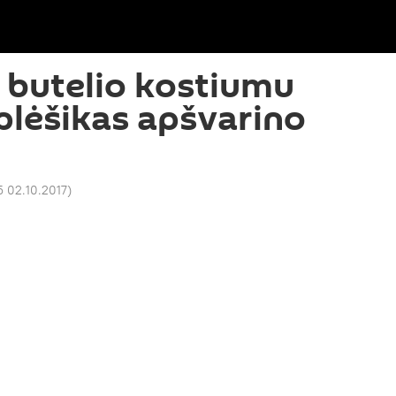
 butelio kostiumu
plėšikas apšvarino
5 02.10.2017
)