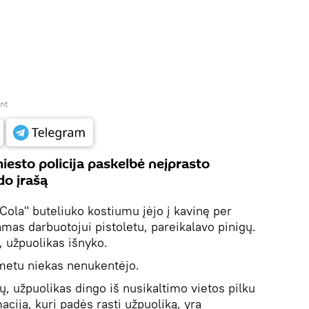
nt
sto policija paskelbė neįprasto
do įrašą
Cola" buteliuko kostiumu įėjo į kavinę per
damas darbuotojui pistoletu, pareikalavo pinigų.
 užpuolikas išnyko.
 metu niekas nenukentėjo.
, užpuolikas dingo iš nusikaltimo vietos pilku
aciją, kuri padės rasti užpuoliką, yra