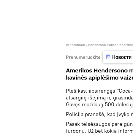
©
Facebook / Henderson Police Departme
Prenumeruokite
Amerikos Hendersono mie
kavinės apiplėšimo vaiz
Plėšikas, apsirengęs "Coca-
atsarginį išėjimą ir, grasin
Gavęs maždaug 500 dolerių,
Policija pranešė, kad įvyko
Pasak teisėsaugos pareigūnų
furgonu. Už bet kokią inform