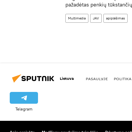
pažadėtas penkių tūkstančių 
Multimedia
JAV
apiplėšimas
Lietuva
PASAULYJE
POLITIKA
Telegram