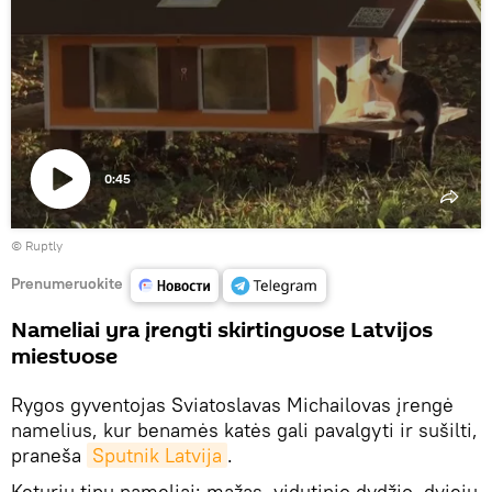
0:45
Paleisti
©
Ruptly
vaizdo
įrašą
Prenumeruokite
Nameliai yra įrengti skirtinguose Latvijos
miestuose
Rygos gyventojas Sviatoslavas Michailovas įrengė
namelius, kur benamės katės gali pavalgyti ir sušilti,
praneša
Sputnik Latvija
.
Keturių tipų nameliai: mažas, vidutinio dydžio, dviejų