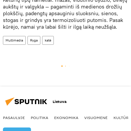
aukštų ir valgykla — pagaminti iš medienos drožlių
plokščių, padengtų apsauginiu sluoksniu, sienos,
stogas ir grindys yra termoizoliuoti putomis. Pasak
kūrėjo, namai yra labai šilti ir ilgą laiką neužšąla.
Multimedia
Ryga
katė
Lietuva
PASAULYJE
POLITIKA
EKONOMIKA
VISUOMENĖ
KULTŪR