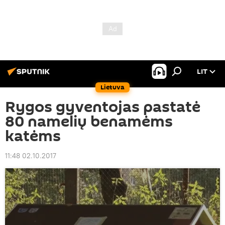
LIT
Lietuva
Rygos gyventojas pastatė
80 namelių benamėms
katėms
11:48 02.10.2017