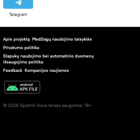
Telegram
Apie projektą
Medžiagų naudojimo taisyklės
Privatumo politika
Slapukų naudojimo bei automatinio duomenų
išsaugojimo politika
Feedback
Kompanijos naujienos
© 2026 Sputnik Visos teisės saugomos. 18+