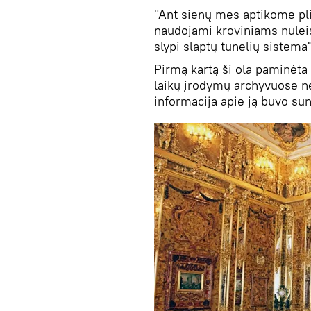
"Ant sienų mes aptikome pli
naudojami kroviniams nulei
slypi slaptų tunelių sistema"
Pirmą kartą ši ola paminėta 
laikų įrodymų archyvuose nė
informacija apie ją buvo sun