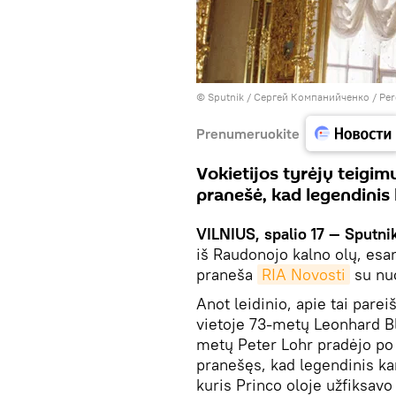
© Sputnik / Сергей Компанийченко
/
Per
Prenumeruokite
Vokietijos tyrėjų teigimu
pranešė, kad legendinis
VILNIUS, spalio 17 — Sputnik
iš Raudonojo kalno olų, esa
praneša
RIA Novosti
su nuo
Anot leidinio, apie tai parei
vietoje 73-metų Leonhard Bl
metų Peter Lohr pradėjo po t
pranešęs, kad legendinis k
kuris Princo oloje užfiksavo