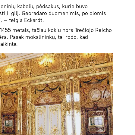
eninių kabelių pėdsakus, kurie buvo
sti į gilį. Georadaro duomenimis, po olomis
, — teigia Eckardt.
1455 metais, tačiau kokių nors Trečiojo Reicho
ra. Pasak mokslininkų, tai rodo, kad
aikinta.