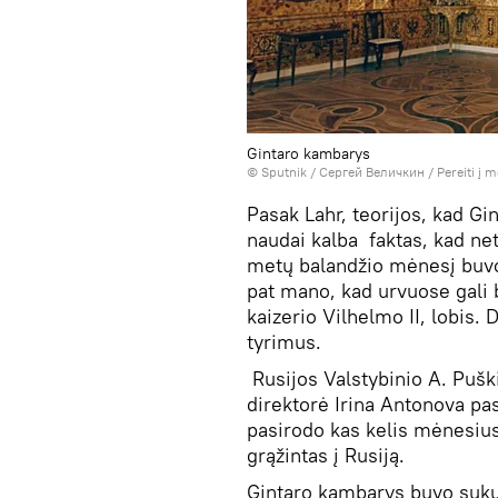
Gintaro kambarys
© Sputnik / Сергей Величкин
/
Pereiti į 
Pasak Lahr, teorijos, kad G
naudai kalba faktas, kad net
metų balandžio mėnesį buvo 
pat mano, kad urvuose gali 
kaizerio Vilhelmo II, lobis.
tyrimus.
Rusijos Valstybinio A. Puš
direktorė Irina Antonova pa
pasirodo kas kelis mėnesius, 
grąžintas į Rusiją.
Gintaro kambarys buvo sukur