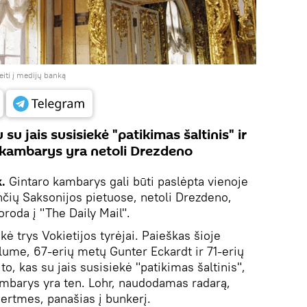
eiti į medijų banką
 su jais susisiekė "patikimas šaltinis" ir
 kambarys yra netoli Drezdeno
.
Gintaro kambarys gali būti paslėpta vienoje
nčių Saksonijos pietuose, netoli Drezdeno,
roda į "The Daily Mail".
škė trys Vokietijos tyrėjai. Paieškas šioje
ume, 67-erių metų Gunter Eckardt ir 71-erių
o, kas su jais susisiekė "patikimas šaltinis",
ambarys yra ten. Lohr, naudodamas radarą,
 ertmes, panašias į bunkerį.