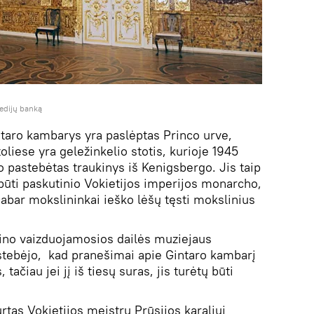
medijų banką
intaro kambarys yra paslėptas Princo urve,
oliese yra geležinkelio stotis, kurioje 1945
pastebėtas traukinys iš Kenigsbergo. Jis taip
būti paskutinio Vokietijos imperijos monarcho,
 Dabar mokslininkai ieško lėšų tęsti mokslinius
kino vaizduojamosios dailės muziejaus
stebėjo, kad pranešimai apie Gintaro kambarį
tačiau jei jį iš tiesų suras, jis turėtų būti
tas Vokietijos meistrų Prūsijos karaliui