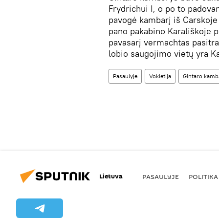
Frydrichui I, o po to padovan
pavogė kambarį iš Carskoje 
pano pakabino Karališkoje p
pavasarį vermachtas pasitra
lobio saugojimo vietų yra Kal
Pasaulyje
Vokietija
Gintaro kamb
Lietuva
PASAULYJE
POLITIKA