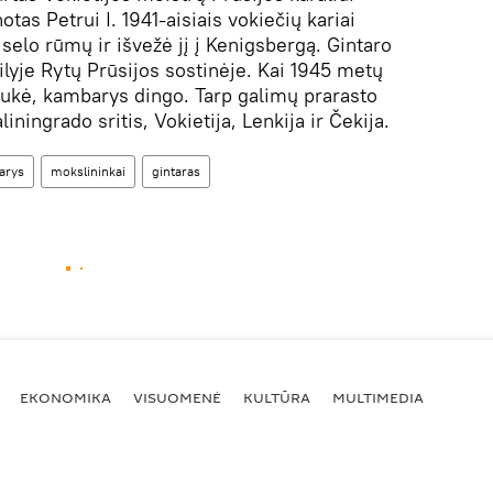
otas Petrui I. 1941-aisiais vokiečių kariai
selo rūmų ir išvežė jį į Kenigsbergą. Gintaro
ilyje Rytų Prūsijos sostinėje. Kai 1945 metų
ukė, kambarys dingo. Tarp galimų prarasto
iningrado sritis, Vokietija, Lenkija ir Čekija.
arys
mokslininkai
gintaras
EKONOMIKA
VISUOMENĖ
KULTŪRA
MULTIMEDIA