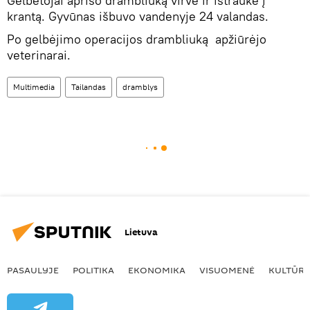
Gelbėtojai aprišo drambliuką virve ir ištraukė į
krantą. Gyvūnas išbuvo vandenyje 24 valandas.
Po gelbėjimo operacijos drambliuką apžiūrėjo
veterinarai.
Multimedia
Tailandas
dramblys
Lietuva
PASAULYJE
POLITIKA
EKONOMIKA
VISUOMENĖ
KULTŪR