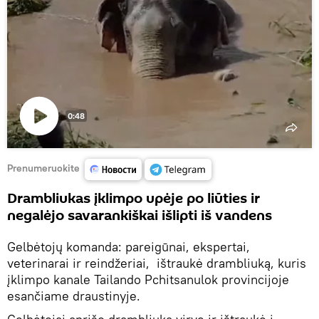
0:48
Paleisti
vaizdo
įrašą
Prenumeruokite
Drambliukas įklimpo upėje po liūties ir
negalėjo savarankiškai išlipti iš vandens
Gelbėtojų komanda: pareigūnai, ekspertai,
veterinarai ir reindžeriai, ištraukė drambliuką, kuris
įklimpo kanale Tailando Pchitsanulok provincijoje
esančiame draustinyje.