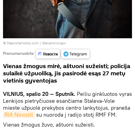
© Depositphotos.com /
Stevanovicigor
Prenumeruokite
Vienas žmogus mirė, aštuoni sužeisti; policija
sulaikė užpuoliką, jis pasirodė esąs 27 metų
vietinis gyventojas
VILNIUS, spalio 20 — Sputnik.
Peiliu ginkluotos vyras
Lenkijos pietryčiuose esančiame Staleva-Vole
mieste užpuolė prekybos centro lankytojus, praneša
RIA Novosti
su nuoroda į radijo stotį RMF FM.
Vienas žmogus žuvo, aštuoni sužeisti.