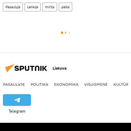
Pasaulyje
Lenkija
mirtis
peilis
Lietuva
PASAULYJE
POLITIKA
EKONOMIKA
VISUOMENĖ
KULTŪR
Telegram