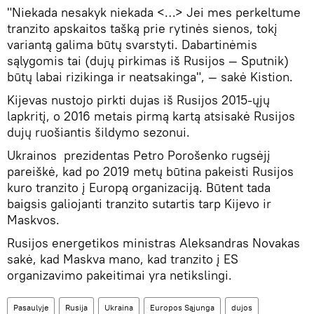
"Niekada nesakyk niekada <…> Jei mes perkeltume
tranzito apskaitos tašką prie rytinės sienos, tokį
variantą galima būtų svarstyti. Dabartinėmis
sąlygomis tai (dujų pirkimas iš Rusijos — Sputnik)
būtų labai rizikinga ir neatsakinga", — sakė Kistion.
Kijevas nustojo pirkti dujas iš Rusijos 2015-ųjų
lapkritį, o 2016 metais pirmą kartą atsisakė Rusijos
dujų ruošiantis šildymo sezonui.
Ukrainos prezidentas Petro Porošenko rugsėjį
pareiškė, kad po 2019 metų būtina pakeisti Rusijos
kuro tranzito į Europą organizaciją. Būtent tada
baigsis galiojanti tranzito sutartis tarp Kijevo ir
Maskvos.
Rusijos energetikos ministras Aleksandras Novakas
sakė, kad Maskva mano, kad tranzito į ES
organizavimo pakeitimai yra netikslingi.
Pasaulyje
Rusija
Ukraina
Europos Sąjunga
dujos