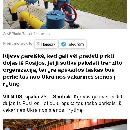
© AP Photo/Sergei Chuzavkov
Prenumeruokite
Kijeve pareiškė, kad gali vėl pradėti pirkti
dujas iš Rusijos, jei ji sutiks pakeisti tranzito
organizaciją, tai yra apskaitos taškas bus
perkeltas nuo Ukrainos vakarinės sienos į
rytinę
VILNIUS, spalio 23 — Sputnik.
Kijevas gali vėl pirkiti
dujas iš Rusijos, jei dujų apskaitos tašką perkels iš
vakarinės Ukrainos sienos į rytinę.