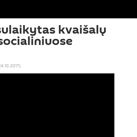
sulaikytas kvaišalų
socialiniuose
24.10.2017
)