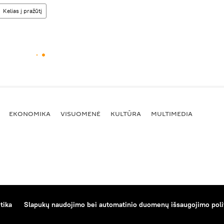
Kelias į pražūtį
EKONOMIKA
VISUOMENĖ
KULTŪRA
MULTIMEDIA
tika
Slapukų naudojimo bei automatinio duomenų išsaugojimo poli