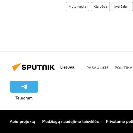
Multimedia
Klaipėda
kvaišalai
Lietuva
PASAULYJE
POLITIKA
Telegram
Apie projektą
Medžiagų naudojimo taisyklės
Privatumo poli