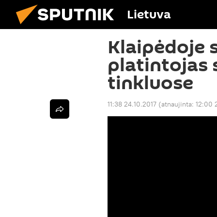
Lietuva
Klaipėdoje 
platintojas 
tinkluose
11:38 24.10.2017
(atnaujinta:
12:00 