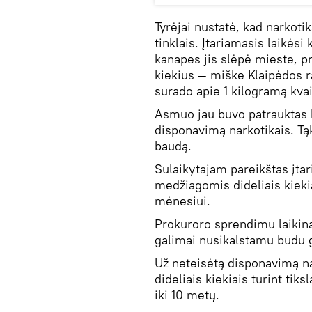
Tyrėjai nustatė, kad narkoti
tinklais. Įtariamasis laikėsi
kanapes jis slėpė mieste, pr
kiekius — miške Klaipėdos ra
surado apie 1 kilogramą kvai
Asmuo jau buvo patrauktas
disponavimą narkotikais. T
baudą.
Sulaikytajam pareikštas įta
medžiagomis dideliais kiekiai
mėnesiui.
Prokuroro sprendimu laikina
galimai nusikalstamu būdu g
Už neteisėtą disponavimą n
dideliais kiekiais turint tik
iki 10 metų.