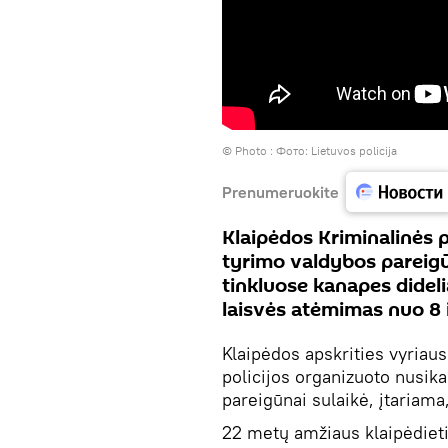
© Photo :
Фото: Lietuvos policija
Prenumeruokite
Klaipėdos Kriminalinės 
tyrimo valdybos pareigūn
tinkluose kanapes didelia
laisvės atėmimas nuo 8 
Klaipėdos apskrities vyriaus
policijos organizuoto nusi
pareigūnai sulaikė, įtariama
22 metų amžiaus klaipėdieti