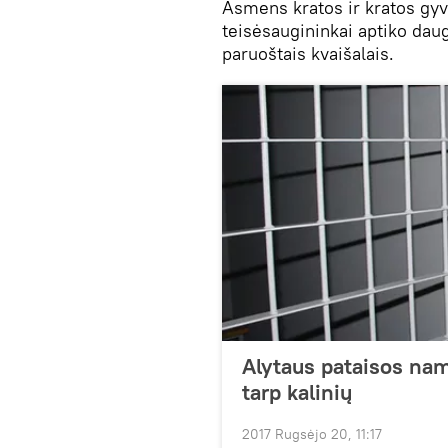
Asmens kratos ir kratos gyv
teisėsaugininkai aptiko dau
paruoštais kvaišalais.
Alytaus pataisos nam
tarp kalinių
2017 Rugsėjo 20, 11:17