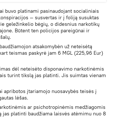
kai buvo platinami pasinaudojant socialiniais
 konspiracijos — susvertas ir į foliją susuktas
ie geležinkelio bėgių, o didesnius narkotikų
jone. Būtent ten policijos pareigūnai ir
šalų.
 baudžiamojon atsakomybėn už neteisėtą
ąkart teismas paskyrė jam 6 MGL (225,96 Eur)
rimas dėl neteisėto disponavimo narkotinėmis
s turint tikslą jas platinti. Jis suimtas vienam
i apribotos įtariamojo nuosavybės teisės į
autas lėšas.
arkotinėmis ar psichotropinėmis medžiagomis
slą jas platinti baudžiama laisvės atėmimu nuo 8