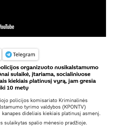
policijos organizuoto nusikalstamumo
ai sulaikė, įtariama, socialiniuose
is kiekiais platinusį vyrą, jam gresia
iki 10 metų
iojo policijos komisariato Kriminalinės
kalstamumo tyrimo valdybos (KPONTV)
, kanapes dideliais kiekiais platinusį asmenį.
s sulaikytas spalio mėnesio pradžioje.