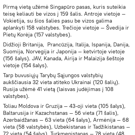
Pirmą vietą užėmė Singapūro pasas, kuris suteikia
teisę keliauti be vizos į 159 šalis. Antroje vietoje —
Vokietija, su šios šalies pasu be vizos galima
aplankyti 158 valstybes. Trečioje vietoje — Švedija ir
Pietų Korėja (157 valstybes).
Didžioji Britanija, Prancūzija, Italija, Ispanija, Danija,
Suomija, Norvegija ir Japonija — ketvirtoje vietoje
(156 šalys). JAV, Kanada, Airija ir Malaizija šeštoje
vietoje (154 šalys).
Tarp buvusiųjų Tarybų Sąjungos valstybių
aukščiausia 32 vieta atiteko Ukrainai (120 šalių).
Rusija užėmė 41 vietą (laisvas judėjimas į 108
valstybes).
Toliau Moldova ir Gruzija — 43-oji vieta (105 šalys),
Baltarusija ir Kazachstanas — 56 vieta (71 šalis),
Azerbaidžanas — 63 vieta (64 šalys), Armėnija — 68
vieta (58 valstybės), Uzbekistanas ir Tadžikistanas —
72 vieta (54 šalys), Turkmenistanas — 78 vieta (48