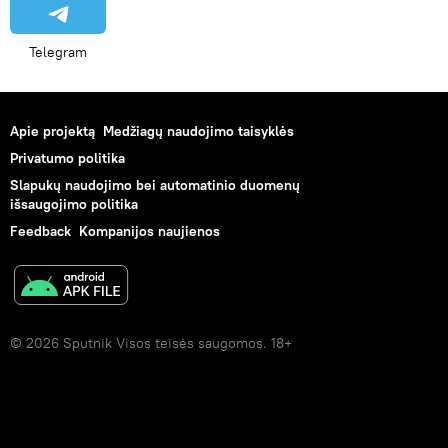
Telegram
Apie projektą
Medžiagų naudojimo taisyklės
Privatumo politika
Slapukų naudojimo bei automatinio duomenų
išsaugojimo politika
Feedback
Kompanijos naujienos
© 2026 Sputnik Visos teisės saugomos. 18+