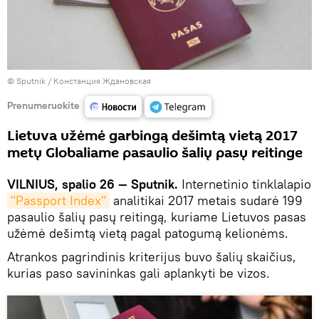
© Sputnik / Констанция Ждановская
Prenumeruokite
Lietuva užėmė garbingą dešimtą vietą 2017
metų Globaliame pasaulio šalių pasų reitinge
VILNIUS, spalio 26 — Sputnik.
Internetinio tinklalapio
"Passport Index"
analitikai 2017 metais sudarė 199
pasaulio šalių pasų reitingą, kuriame Lietuvos pasas
užėmė dešimtą vietą pagal patogumą kelionėms.
Atrankos pagrindinis kriterijus buvo šalių skaičius,
kurias paso savininkas gali aplankyti be vizos.