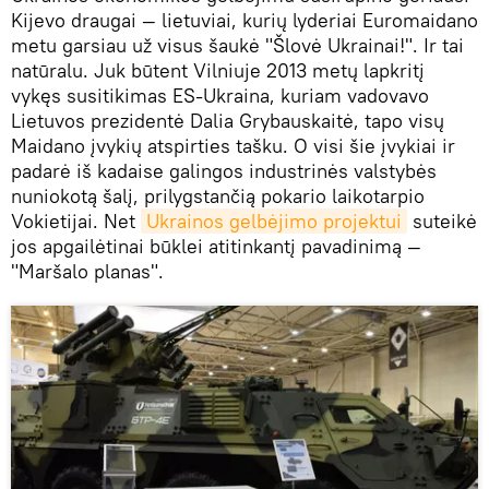
Kijevo draugai — lietuviai, kurių lyderiai Euromaidano
metu garsiau už visus šaukė "Šlovė Ukrainai!". Ir tai
natūralu. Juk būtent Vilniuje 2013 metų lapkritį
vykęs susitikimas ES-Ukraina, kuriam vadovavo
Lietuvos prezidentė Dalia Grybauskaitė, tapo visų
Maidano įvykių atspirties tašku. O visi šie įvykiai ir
padarė iš kadaise galingos industrinės valstybės
nuniokotą šalį, prilygstančią pokario laikotarpio
Vokietijai. Net
Ukrainos gelbėjimo projektui
suteikė
jos apgailėtinai būklei atitinkantį pavadinimą —
"Maršalo planas".