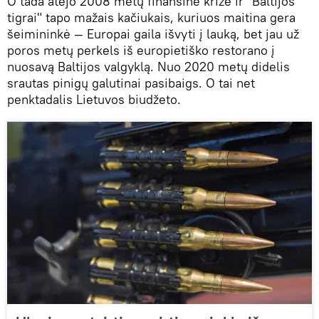
O tada atėjo 2008 metų finansinė krizė ir "Baltijos
tigrai" tapo mažais kačiukais, kuriuos maitina gera
šeimininkė — Europai gaila išvyti į lauką, bet jau už
poros metų perkels iš europietiško restorano į
nuosavą Baltijos valgyklą. Nuo 2020 metų didelis
srautas pinigų galutinai pasibaigs. O tai net
penktadalis Lietuvos biudžeto.