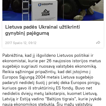
Lietuva padės Ukrainai užtikrinti
gynybinį pajėgumą
2017 Spalio 12, 09:12
Pabrėžtina, kad jį išgvildeno Lietuvos politikai ir
ekonomistai, kurie per 26 naujosios istorijos metus
sugebėjo sugriauti nuosavą valstybės ekonomiką.
Reikia sąžiningai pripažintių, kad dėl įstojimo į
Europos Sąjungą 2004 metais Lietuva sugebėjo
padaryti nedidelį šuolį į priekį dėka Europos pinigų,
kuriuos gavo iš struktūrinių ES fondų. Buvo net
nedidelis dviejų metų laikotarpis, kuomet Lietuvą,
Latviją ir Estiją vadino "Baltijos tigrais", kurie įvykdė
naują ekonomikos stebuklą. Šių mažų valstybių