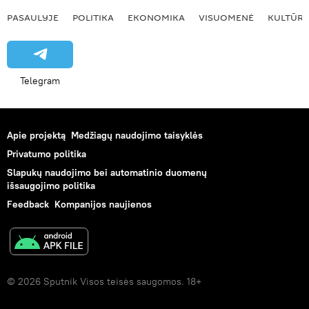
PASAULYJE
POLITIKA
EKONOMIKA
VISUOMENĖ
KULTŪR
Telegram
Apie projektą
Medžiagų naudojimo taisyklės
Privatumo politika
Slapukų naudojimo bei automatinio duomenų
išsaugojimo politika
Feedback
Kompanijos naujienos
© 2026 Sputnik Visos teisės saugomos. 18+