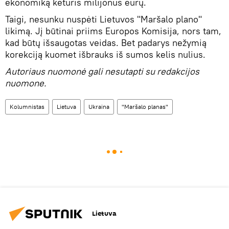
ekonomiką keturis milijonus eurų.
Taigi, nesunku nuspėti Lietuvos "Maršalo plano"
likimą. Jį būtinai priims Europos Komisija, nors tam,
kad būtų išsaugotas veidas. Bet padarys nežymią
korekciją kuomet išbrauks iš sumos kelis nulius.
Autoriaus nuomonė gali nesutapti su redakcijos
nuomone.
Kolumnistas
Lietuva
Ukraina
"Maršalo planas"
Lietuva