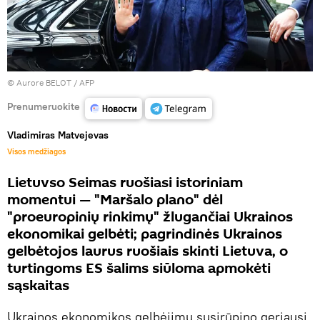
© Aurore BELOT / AFP
Prenumeruokite
Vladimiras Matvejevas
Visos medžiagos
Lietuvso Seimas ruošiasi istoriniam
momentui — "Maršalo plano" dėl
"proeuropinių rinkimų" žlugančiai Ukrainos
ekonomikai gelbėti; pagrindinės Ukrainos
gelbėtojos laurus ruošiais skinti Lietuva, o
turtingoms ES šalims siūloma apmokėti
sąskaitas
Ukrainos ekonomikos gelbėjimu susirūpino geriausi