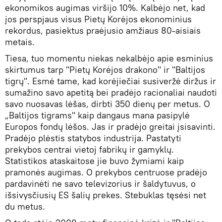
ekonomikos augimas viršijo 10%. Kalbėjo net, kad
jos perspjaus visus Pietų Korėjos ekonominius
rekordus, pasiektus praėjusio amžiaus 80-aisiais
metais.
Tiesa, tuo momentu niekas nekalbėjo apie esminius
skirtumus tarp "Pietų Korėjos drakono" ir "Baltijos
tigrų". Esmė tame, kad korėjiečiai susiveržė diržus ir
sumažino savo apetitą bei pradėjo racionaliai naudoti
savo nuosavas lėšas, dirbti 350 dienų per metus. O
„Baltijos tigrams" kaip dangaus mana pasipylė
Europos fondų lėšos. Jas ir pradėjo greitai įsisavinti.
Pradėjo plėstis statybos industrija. Pastatyti
prekybos centrai vietoj fabrikų ir gamyklų.
Statistikos ataskaitose jie buvo žymiami kaip
pramonės augimas. O prekybos centruose pradėjo
pardavinėti ne savo televizorius ir šaldytuvus, o
išsivysčiusių ES šalių prekes. Stebuklas tęsėsi net
du metus.