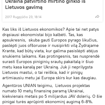
Ukraina patvirtino mirtino ginklo iš
Lietuvos gavimą
2017 Rugpjūčio 23, 18:14
Kas liks iš Lietuvos ekonomikos? Apie tai net patys
drąsiausi ekonomistai bijo kalbėti. Tas, kas
apsukresnis, skuba gauti Europos pyrago likučius,
paslėpti juos ofšoruose ir nusipirkti vilą Žydrajame
Krante, kad būtų vieta, kur galima pasislėpti atėjus
snukiems laikams. Kas protingesnis, tas nusprendė
surasti Europos piniginių srautų pakaitalą ir šiuo
metu kasa kanalą per Ukrainą. Juk ji neprilygsta
Lietuvos mastui, o tai reiškia, kad ir pinigų
artimiausiu metu jai Europa skirs kur kas daugiau.
Agentūros UNIAN teigimu, Lietuvos projektas
numato 10 metų finansinę paramą Ukrainai,
kiekvienais metais po 5 milijardus JAV dolerių. O šie
pinigai turės aprūpinti ekonominį augimą 6-8%.