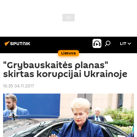
LIT
Lietuva
"Grybauskaitės planas"
skirtas korupcijai Ukrainoje
16:35 04.11.2017