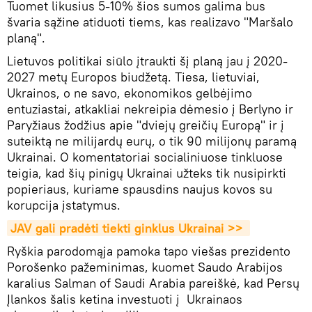
Tuomet likusius 5-10% šios sumos galima bus
švaria sąžine atiduoti tiems, kas realizavo "Maršalo
planą".
Lietuvos politikai siūlo įtraukti šį planą jau į 2020-
2027 metų Europos biudžetą. Tiesa, lietuviai,
Ukrainos, o ne savo, ekonomikos gelbėjimo
entuziastai, atkakliai nekreipia dėmesio į Berlyno ir
Paryžiaus žodžius apie "dviejų greičių Europą" ir į
suteiktą ne milijardų eurų, o tik 90 milijonų paramą
Ukrainai. O komentatoriai socialiniuose tinkluose
teigia, kad šių pinigų Ukrainai užteks tik nusipirkti
popieriaus, kuriame spausdins naujus kovos su
korupcija įstatymus.
JAV gali pradėti tiekti ginklus Ukrainai >> 
Ryškia parodomąja pamoka tapo viešas prezidento
Porošenko pažeminimas, kuomet Saudo Arabijos
karalius Salman of Saudi Arabia pareiškė, kad Persų
Įlankos šalis ketina investuoti į Ukrainaos