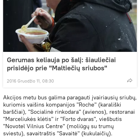
Gerumas keliauja po šalį: šiauliečiai
prisidėjo prie "Maltiečių sriubos"
2016 Gruodžio 11, 08:30
Akcijos metu bus galima paragauti įvairiausių sriubų,
kuriomis vaišins kompanijos "Roche" (karališki
barščiai), "Socialinė rinkodara" (avienos), restoranai
"Marceliukės klėtis" ir "Forto dvaras", viešbutis
"Novotel Vilnius Centre" (moliūgų su trumų
sviestu), savaitraštis "Savaitė" (kukulaičių).