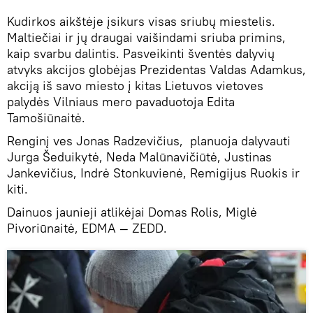
Kudirkos aikštėje įsikurs visas sriubų miestelis.
Maltiečiai ir jų draugai vaišindami sriuba primins,
kaip svarbu dalintis. Pasveikinti šventės dalyvių
atvyks akcijos globėjas Prezidentas Valdas Adamkus,
akciją iš savo miesto į kitas Lietuvos vietoves
palydės Vilniaus mero pavaduotoja Edita
Tamošiūnaitė.
Renginį ves Jonas Radzevičius, planuoja dalyvauti
Jurga Šeduikytė, Neda Malūnavičiūtė, Justinas
Jankevičius, Indrė Stonkuvienė, Remigijus Ruokis ir
kiti.
Dainuos jaunieji atlikėjai Domas Rolis, Miglė
Pivoriūnaitė, EDMA — ZEDD.