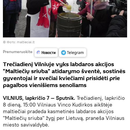
©
Фото: maltieciai.lt
Prenumeruokite
Trečiadienį Vilniuje vyks labdaros akcijos
"Maltiečių sriuba" atidarymo šventė, sostinės
gyventojai ir svečiai kviečiami prisidėti prie
pagalbos vienišiems senoliams
VILNIUS, lapkričio 7 — Sputnik.
Trečiadienį, lapkričio
8 dieną, 15:00 Vilniaus Vinco Kudirkos aikštėje
maltiečiai pradeda kasmetinės labdaros akcijos
"Maltiečių sriuba" žygį per Lietuvą, praneša Vilniaus
miesto savivaldybė.