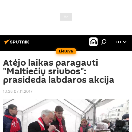
LIT
Lietuva
Atėjo laikas paragauti
"Maltiečių sriubos":
prasideda labdaros akcija
13:36 07.11.2017