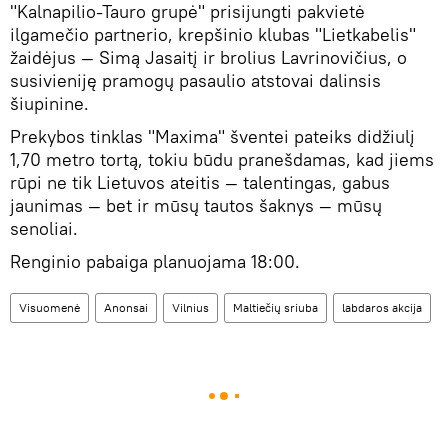
"Kalnapilio-Tauro grupė" prisijungti pakvietė
ilgamečio partnerio, krepšinio klubas "Lietkabelis"
žaidėjus — Simą Jasaitį ir brolius Lavrinovičius, o
susivieniję pramogų pasaulio atstovai dalinsis
šiupinine.
Prekybos tinklas "Maxima" šventei pateiks didžiulį
1,70 metro tortą, tokiu būdu pranešdamas, kad jiems
rūpi ne tik Lietuvos ateitis — talentingas, gabus
jaunimas — bet ir mūsų tautos šaknys — mūsų
senoliai.
Renginio pabaiga planuojama 18:00.
Visuomenė
Anonsai
Vilnius
Maltiečių sriuba
labdaros akcija