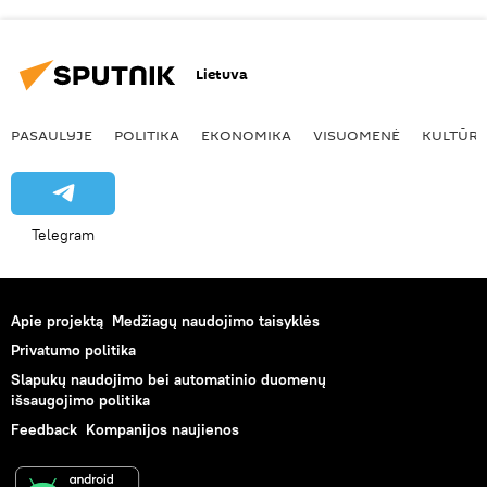
Lietuva
PASAULYJE
POLITIKA
EKONOMIKA
VISUOMENĖ
KULTŪR
Telegram
Apie projektą
Medžiagų naudojimo taisyklės
Privatumo politika
Slapukų naudojimo bei automatinio duomenų
išsaugojimo politika
Feedback
Kompanijos naujienos