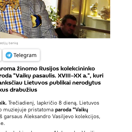
medijų banką
idaroma žinomo Rusijos kolekcininko
oda "Vaikų pasaulis. XVIII–XX a.", kuri
anksčiau Lietuvos publikai nerodytus
škus drabužius
ik.
Trečiadienį, lapkričio 8 dieną, Lietuvos
no muziejuje pristatoma
paroda "Vaikų
š garsaus Aleksandro Vasiljevo kolekcijos,
e.