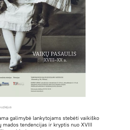
muziejus
ama galimybė lankytojams stebėti vaikiško
ų mados tendencijas ir kryptis nuo XVIII