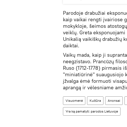
Parodoje drabužiai eksponuo
kaip vaikai rengti įvairiose
mokykloje, šeimos atostogų m
veiklų. Greta eksponuojami 
Unikalią vaikiškų drabužių k
daiktai.
Vaikų mada, kaip ji suprant
neegzistavo. Prancūzų filos
Ruso (1712-1778) pirmasis iš
"miniatiūrinė" suaugusiojo k
įžvalga ėmė formuoti visapu
aprangą ir vėlesniame amži
Visuomenė
Kultūra
Anonsai
Yra ką pamatyti: parodos Lietuvoje