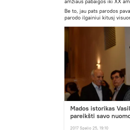
amžiaus pabaigos iki XX amž
Be to, jau pats parodos pava
parodo ilgainiui kitusį visuo
Mados istorikas Vasil
pareikšti savo nuom
2017 Spalio 25, 19:10