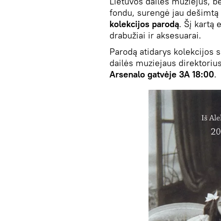
Lietuvos dailės muziejus, 
fondu, surengė jau dešimt
kolekcijos parodą
. Šį kartą 
drabužiai ir aksesuarai.
Parodą atidarys kolekcijos s
dailės muziejaus direktori
Arsenalo gatvėje 3A 18:00
.