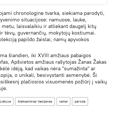
jami chronologine tvarka, siekiama parodyti,
 gyvenimo situacijose: namuose, lauke,
etu, laisvalaikiu ir atliekant daugelį kitų
ir tėvų, guvernančių, mokytojų kostiumai.
olekciją papildo žaislai, namų apyvokos
ama šiandien, iki XVIII amžiaus pabaigos
ofas, Apšvietos amžiaus rašytojas Žanas Žakas
kėlė idėją, kad vaikas nėra "sumažinta" ar
opija, o unikali, besivystanti asmenybė. Ši
siškesnį plačiosios visuomenės požiūrį į vaikų
uje.
Lietuva
Aleksandras Vasiljevas
vaikai
paroda