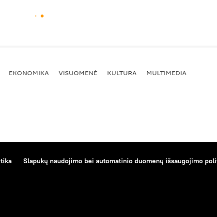
EKONOMIKA
VISUOMENĖ
KULTŪRA
MULTIMEDIA
tika
Slapukų naudojimo bei automatinio duomenų išsaugojimo poli