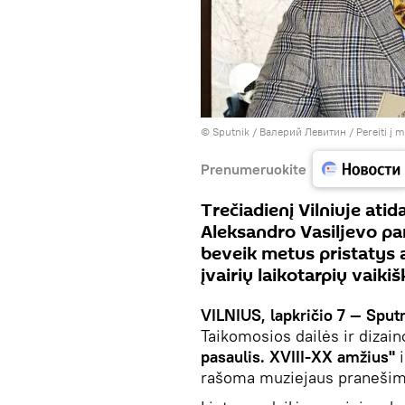
© Sputnik / Валерий Левитин
/
Pereiti į 
Prenumeruokite
Trečiadienį Vilniuje at
Aleksandro Vasiljevo par
beveik metus pristatys 
įvairių laikotarpių vaiki
VILNIUS, lapkričio 7 — Sputn
Taikomosios dailės ir dizai
pasaulis. XVIII-XX amžius"
i
rašoma muziejaus pranešim