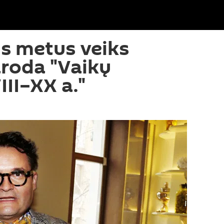
us metus veiks
aroda "Vaikų
III–XX a."