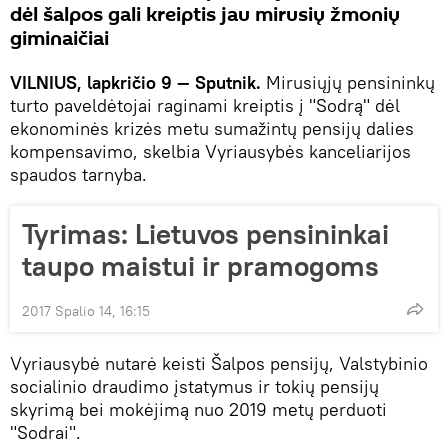
dėl šalpos gali kreiptis jau mirusių žmonių
giminaičiai
VILNIUS, lapkričio 9 — Sputnik.
Mirusiųjų pensininkų
turto paveldėtojai raginami kreiptis į "Sodrą" dėl
ekonominės krizės metu sumažintų pensijų dalies
kompensavimo, skelbia Vyriausybės kanceliarijos
spaudos tarnyba.
Tyrimas: Lietuvos pensininkai
taupo maistui ir pramogoms
2017 Spalio 14, 16:15
Vyriausybė nutarė keisti Šalpos pensijų, Valstybinio
socialinio draudimo įstatymus ir tokių pensijų
skyrimą bei mokėjimą nuo 2019 metų perduoti
"Sodrai".