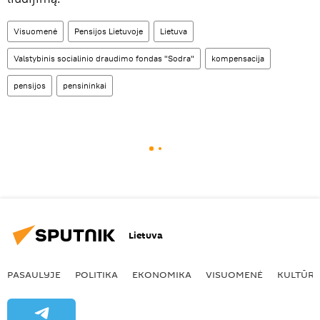
Visuomenė
Pensijos Lietuvoje
Lietuva
Valstybinis socialinio draudimo fondas "Sodra"
kompensacija
pensijos
pensininkai
Lietuva
PASAULYJE
POLITIKA
EKONOMIKA
VISUOMENĖ
KULTŪR