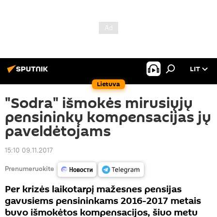
LIT
Lietuva
"Sodra" išmokės mirusiųjų
pensininkų kompensacijas jų
paveldėtojams
15:10 09.11.2017
Prenumeruokite
Per krizės laikotarpį mažesnes pensijas
gavusiems pensininkams 2016-2017 metais
buvo išmokėtos kompensacijos, šiuo metu