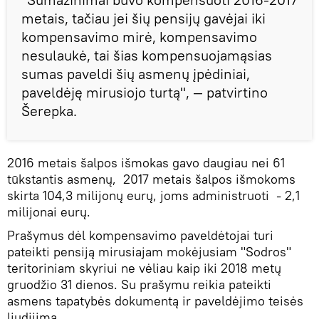
metais, tačiau jei šių pensijų gavėjai iki
kompensavimo mirė, kompensavimo
nesulaukė, tai šias kompensuojamąsias
sumas paveldi šių asmenų įpėdiniai,
paveldėję mirusiojo turtą", — patvirtino
Šerepka.
2016 metais šalpos išmokas gavo daugiau nei 61
tūkstantis asmenų, 2017 metais šalpos išmokoms
skirta 104,3 milijonų eurų, joms administruoti - 2,1
milijonai eurų.
Prašymus dėl kompensavimo paveldėtojai turi
pateikti pensiją mirusiajam mokėjusiam "Sodros"
teritoriniam skyriui ne vėliau kaip iki 2018 metų
gruodžio 31 dienos. Su prašymu reikia pateikti
asmens tapatybės dokumentą ir paveldėjimo teisės
liudijimą.