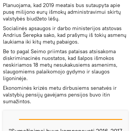
Planuojama, kad 2019 meatais bus sutaupyta apie
pusę milijono eurų išmokų administravimui skirtų
valstybės biudžeto lėšų.
Socialinės apsaugos ir darbo ministerijos atstovas
Andrius Šerepka sako, kad prašymų iš tokių asmenų
laukiama iki kitų metų pabaigos.
Be to pagal Seimo priimtas pataisas atsisakoma
diskriminacinės nuostatos, kad šalpos išmokos
neskiriamos 18 metų nesukakusiems asmenims,
slaugomiems palaikomojo gydymo ir slaugos
ligoninėje.
Ekonominės krizės metu dirbusiems senatvės ir
valstybių pensijų gavėjams pensijos buvo itin
sumažintos.
"Sumažinimai buvo kompensuoti 2016-2017