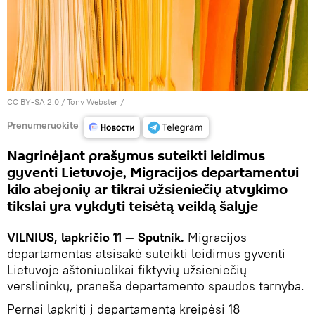
CC BY-SA 2.0
/
Tony Webster
/
Prenumeruokite
Nagrinėjant prašymus suteikti leidimus
gyventi Lietuvoje, Migracijos departamentui
kilo abejonių ar tikrai užsieniečių atvykimo
tikslai yra vykdyti teisėtą veiklą šalyje
VILNIUS, lapkričio 11 — Sputnik.
Migracijos
departamentas atsisakė suteikti leidimus gyventi
Lietuvoje aštoniuolikai fiktyvių užsieniečių
verslininkų, praneša departamento spaudos tarnyba.
Pernai lapkritį į departamentą kreipėsi 18