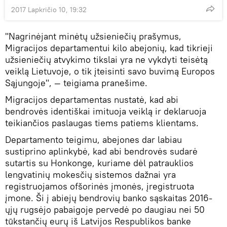
2017 Lapkričio 10, 19:32
"Nagrinėjant minėtų užsieniečių prašymus,
Migracijos departamentui kilo abejonių, kad tikrieji
užsieniečių atvykimo tikslai yra ne vykdyti teisėtą
veiklą Lietuvoje, o tik įteisinti savo buvimą Europos
Sąjungoje", — teigiama pranešime.
Migracijos departamentas nustatė, kad abi
bendrovės identiškai imituoja veiklą ir deklaruoja
teikiančios paslaugas tiems patiems klientams.
Departamento teigimu, abejones dar labiau
sustiprino aplinkybė, kad abi bendrovės sudarė
sutartis su Honkonge, kuriame dėl patrauklios
lengvatinių mokesčių sistemos dažnai yra
registruojamos ofšorinės įmonės, įregistruota
įmone. Ši į abiejų bendrovių banko sąskaitas 2016-
ųjų rugsėjo pabaigoje pervedė po daugiau nei 50
tūkstančių eurų iš Latvijos Respublikos banke