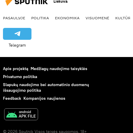
Lietuva
PASAULYJE
POLITIKA
EKONOMIKA
VISUOMENĖ
KULTŪR
Telegram
Apie projektą
Medžiagų naudojimo taisyklės
Privatumo politika
Slapukų naudojimo bei automatinio duomenų
išsaugojimo politika
Feedback
Kompanijos naujienos
© 2026 Sputnik Visos teisės saugomos. 18+