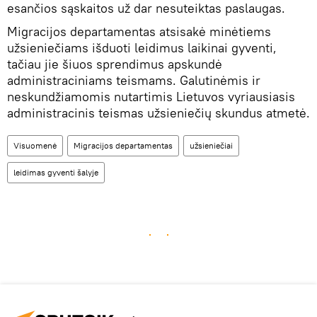
esančios sąskaitos už dar nesuteiktas paslaugas.
Migracijos departamentas atsisakė minėtiems
užsieniečiams išduoti leidimus laikinai gyventi,
tačiau jie šiuos sprendimus apskundė
administraciniams teismams. Galutinėmis ir
neskundžiamomis nutartimis Lietuvos vyriausiasis
administracinis teismas užsieniečių skundus atmetė.
Visuomenė
Migracijos departamentas
užsieniečiai
leidimas gyventi šalyje