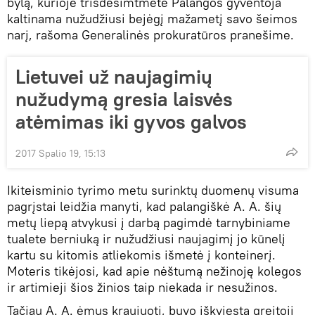
bylą, kurioje trisdešimtmetė Palangos gyventoja
kaltinama nužudžiusi bejėgį mažametį savo šeimos
narį, rašoma Generalinės prokuratūros pranešime.
Lietuvei už naujagimių
nužudymą gresia laisvės
atėmimas iki gyvos galvos
2017 Spalio 19, 15:13
Ikiteisminio tyrimo metu surinktų duomenų visuma
pagrįstai leidžia manyti, kad palangiškė A. A. šių
metų liepą atvykusi į darbą pagimdė tarnybiniame
tualete berniuką ir nužudžiusi naujagimį jo kūnelį
kartu su kitomis atliekomis išmetė į konteinerį.
Moteris tikėjosi, kad apie nėštumą nežinoję kolegos
ir artimieji šios žinios taip niekada ir nesužinos.
Tačiau A. A. ėmus kraujuoti, buvo iškviesta greitoji