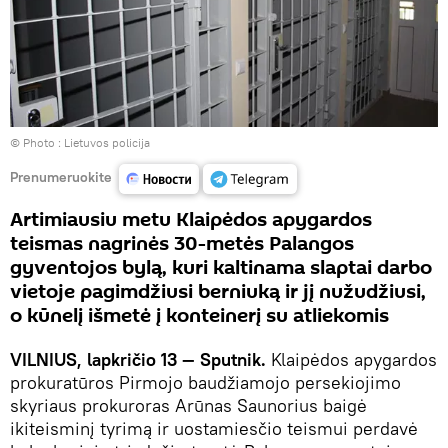
© Photo :
Lietuvos policija
Prenumeruokite
Artimiausiu metu Klaipėdos apygardos
teismas nagrinės 30-metės Palangos
gyventojos bylą, kuri kaltinama slaptai darbo
vietoje pagimdžiusi berniuką ir jį nužudžiusi,
o kūnelį išmetė į konteinerį su atliekomis
VILNIUS, lapkričio 13 — Sputnik.
Klaipėdos apygardos
prokuratūros Pirmojo baudžiamojo persekiojimo
skyriaus prokuroras Arūnas Saunorius baigė
ikiteisminį tyrimą ir uostamiesčio teismui perdavė