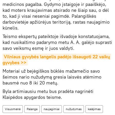
medicinos pagalba. Gydymo įstaigoje ir paaiškėjo,
kad moters kraujavimas atsirado ne šiaip sau, o dėl
to, kad ji visai neseniai pagimdė. Palangiškės
darbovietėje apžiūrėjus teritoriją, rastas naujagimio
kūnelis.
Teismo ekspertų pateiktoje išvadoje konstatuojama,
kad nusikaltimo padarymo metu A. A. galėjo suprasti
savo veiksmų esmę ir juos valdyti.
Vilniaus gyvybės langelis padėjo išsaugoti 22 vaikų 
gyvybes >>
Moteriai už bejėgiškos būklės mažamečio savo
šeimos nario nužudymą gresia laisvės atėmimo
bausmė nuo 8 iki 20 metų.
Byla artimiausiu metu bus pradėta nagrinėti
Klaipėdos apygardos teisme.
Visuomenė
Palanga
naujagimiai
nužudymas
kalėjimas