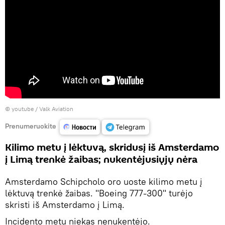
©
youtube / Valk Aviation
Prenumeruokite
Kilimo metu į lėktuvą, skridusį iš Amsterdamo
į Limą trenkė žaibas; nukentėjusiųjų nėra
Amsterdamo Schipcholo oro uoste kilimo metu į
lėktuvą trenkė žaibas. "Boeing 777-300" turėjo
skristi iš Amsterdamo į Limą.
Incidento metu niekas nenukentėjo.