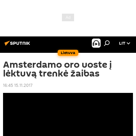
LIT
Lietuva
Amsterdamo oro uoste į
lėktuvą trenkė žaibas
16:45 15.11.2017