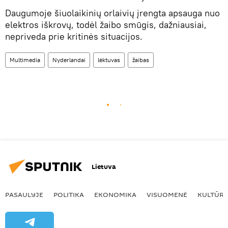
Daugumoje šiuolaikinių orlaivių įrengta apsauga nuo
elektros iškrovų, todėl žaibo smūgis, dažniausiai,
nepriveda prie kritinės situacijos.
Multimedia
Nyderlandai
lėktuvas
žaibas
Lietuva
PASAULYJE
POLITIKA
EKONOMIKA
VISUOMENĖ
KULTŪR