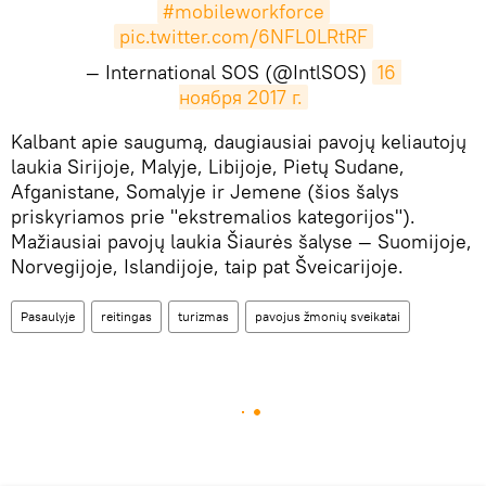
#mobileworkforce
pic.twitter.com/6NFL0LRtRF
— International SOS (@IntlSOS)
16 
ноября 2017 г.
​Kalbant apie saugumą, daugiausiai pavojų keliautojų
laukia Sirijoje, Malyje, Libijoje, Pietų Sudane,
Afganistane, Somalyje ir Jemene (šios šalys
priskyriamos prie "ekstremalios kategorijos").
Mažiausiai pavojų laukia Šiaurės šalyse — Suomijoje,
Norvegijoje, Islandijoje, taip pat Šveicarijoje.
Pasaulyje
reitingas
turizmas
pavojus žmonių sveikatai