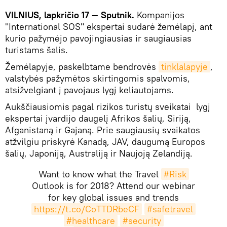
VILNIUS, lapkričio 17 — Sputnik.
Kompanijos
"International SOS" ekspertai sudarė žemėlapį, ant
kurio pažymėjo pavojingiausias ir saugiausias
turistams šalis.
Žemėlapyje, paskelbtame bendrovės
tinklalapyje
,
valstybės pažymėtos skirtingomis spalvomis,
atsižvelgiant į pavojaus lygį keliautojams.
Aukščiausiomis pagal rizikos turistų sveikatai lygį
ekspertai įvardijo daugelį Afrikos šalių, Siriją,
Afganistaną ir Gajaną. Prie saugiausių svaikatos
atžvilgiu priskyrė Kanadą, JAV, daugumą Europos
šalių, Japoniją, Australiją ir Naujoją Zelandiją.
Want to know what the Travel
#Risk
Outlook is for 2018? Attend our webinar
for key global issues and trends
https://t.co/CoTTDRbeCF
#safetravel
#healthcare
#security