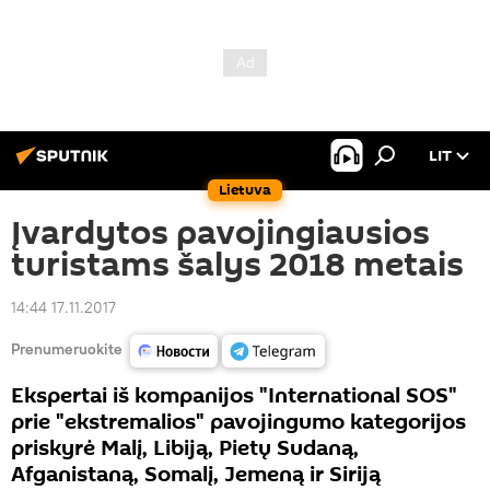
LIT
Lietuva
Įvardytos pavojingiausios
turistams šalys 2018 metais
14:44 17.11.2017
Prenumeruokite
Ekspertai iš kompanijos "International SOS"
prie "ekstremalios" pavojingumo kategorijos
priskyrė Malį, Libiją, Pietų Sudaną,
Afganistaną, Somalį, Jemeną ir Siriją