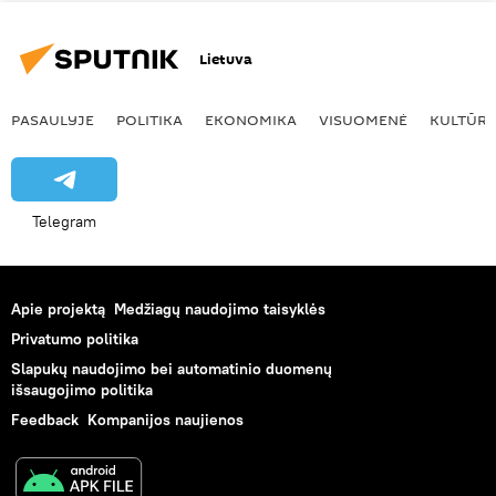
Lietuva
PASAULYJE
POLITIKA
EKONOMIKA
VISUOMENĖ
KULTŪR
Telegram
Apie projektą
Medžiagų naudojimo taisyklės
Privatumo politika
Slapukų naudojimo bei automatinio duomenų
išsaugojimo politika
Feedback
Kompanijos naujienos