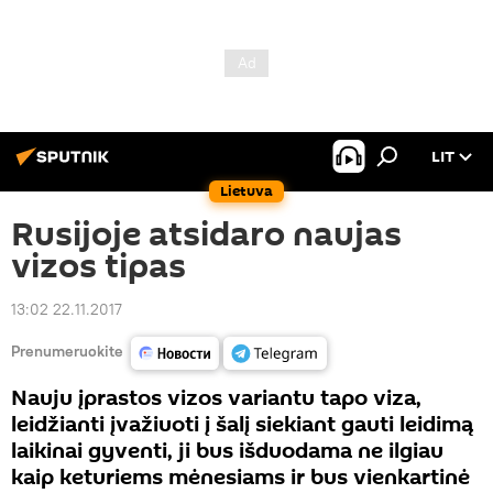
LIT
Lietuva
Rusijoje atsidaro naujas
vizos tipas
13:02 22.11.2017
Prenumeruokite
Nauju įprastos vizos variantu tapo viza,
leidžianti įvažiuoti į šalį siekiant gauti leidimą
laikinai gyventi, ji bus išduodama ne ilgiau
kaip keturiems mėnesiams ir bus vienkartinė