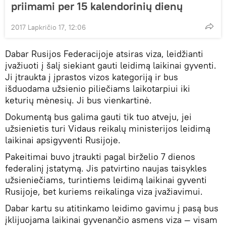
priimami per 15 kalendorinių dienų
2017 Lapkričio 17, 12:06
Dabar Rusijos Federacijoje atsiras viza, leidžianti
įvažiuoti į šalį siekiant gauti leidimą laikinai gyventi.
Ji įtraukta į įprastos vizos kategoriją ir bus
išduodama užsienio piliečiams laikotarpiui iki
keturių mėnesių. Ji bus vienkartinė.
Dokumentą bus galima gauti tik tuo atveju, jei
užsienietis turi Vidaus reikalų ministerijos leidimą
laikinai apsigyventi Rusijoje.
Pakeitimai buvo įtraukti pagal birželio 7 dienos
federalinį įstatymą. Jis patvirtino naujas taisykles
užsieniečiams, turintiems leidimą laikinai gyventi
Rusijoje, bet kuriems reikalinga viza įvažiavimui.
Dabar kartu su atitinkamo leidimo gavimu į pasą bus
įklijuojama laikinai gyvenančio asmens viza — visam