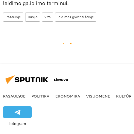
leidimo galiojimo terminui.
Pasaulyje
Rusija
viza
leidimas gyventi šalyje
Lietuva
PASAULYJE
POLITIKA
EKONOMIKA
VISUOMENĖ
KULTŪR
Telegram