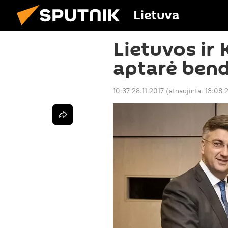
Lietuva
Lietuvos ir 
aptarė ben
10:37 28.11.2017
(atnaujinta:
13:08 2