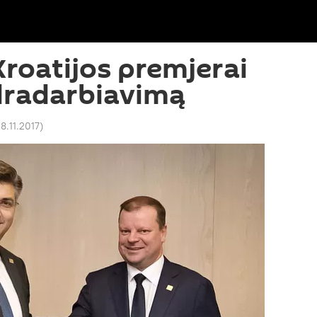
Kroatijos premjerai
dradarbiavimą
8.11.2017
)