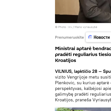
© Photo :
lrv / Mano vyriausybė
Prenumeruokite
Ministrai aptarė bendr
pradėti reguliarius tiesi
Kroatijos
VILNIUS, lapktičio 28 — Spu
vizito Vengrijoje metu susi
Plenkovic, su kuriuo aptarė
perspektyvas, kalbėjosi api
galimybę pradėti reguliarius
Kroatijos, praneša Vyriausy