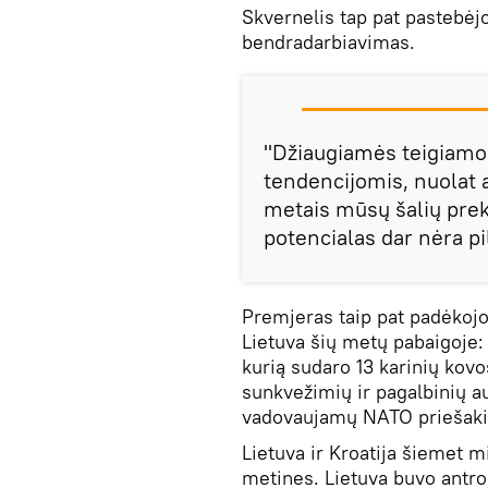
Skvernelis tap pat pastebėj
bendradarbiavimas.
"Džiaugiamės teigiam
tendencijomis, nuolat 
metais mūsų šalių prek
potencialas dar nėra pi
Premjeras taip pat padėkojo
Lietuva šių metų pabaigoje: 
kurią sudaro 13 karinių kov
sunkvežimių ir pagalbinių au
vadovaujamų NATO priešaki
Lietuva ir Kroatija šiemet m
metines. Lietuva buvo antroj