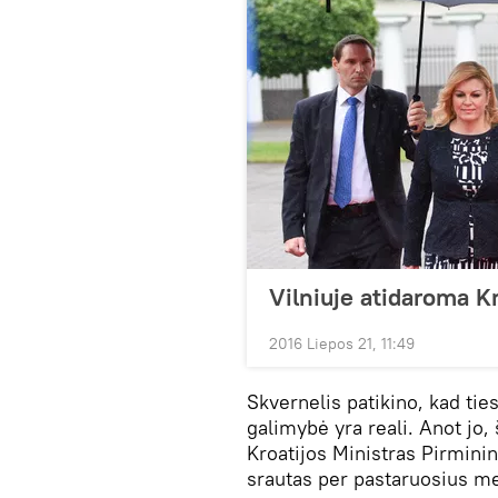
Vilniuje atidaroma K
2016 Liepos 21, 11:49
Skvernelis patikino, kad ties
galimybė yra reali. Anot jo, 
Kroatijos Ministras Pirminin
srautas per pastaruosius m