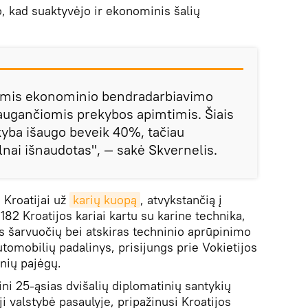
o, kad suaktyvėjo ir ekonominis šalių
omis ekonominio bendradarbiavimo
augančiomis prekybos apimtimis. Šiais
yba išaugo beveik 40%, tačiau
lnai išnaudotas", — sakė Skvernelis.
 Kroatijai už
karių kuopą
, atvykstančią į
182 Kroatijos kariai kartu su karine technika,
os šarvuočių bei atskiras techninio aprūpinimo
tomobilių padalinys, prisijungs prie Vokietijos
nių pajėgų.
ini 25-ąsias dvišalių diplomatinių santykių
i valstybė pasaulyje, pripažinusi Kroatijos