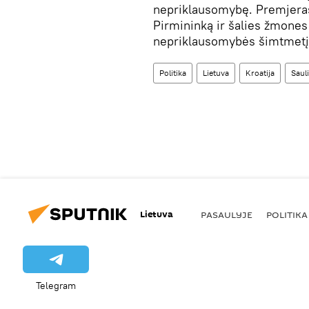
nepriklausomybę. Premjeras 
Pirmininką ir šalies žmones 
nepriklausomybės šimtmetį
Politika
Lietuva
Kroatija
Saul
Lietuva
PASAULYJE
POLITIKA
Telegram