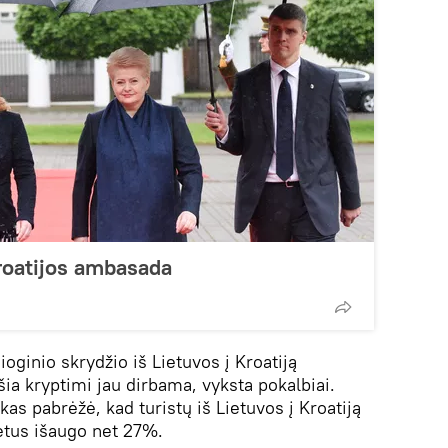
roatijos ambasada
ioginio skrydžio iš Lietuvos į Kroatiją
šia kryptimi jau dirbama, vyksta pokalbiai.
kas pabrėžė, kad turistų iš Lietuvos į Kroatiją
etus išaugo net 27%.