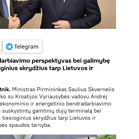
adarbiavimo perspektyvas bei galimybę
oginius skrydžius tarp Lietuvos ir
tnik.
Ministras Pirmininkas Saulius Skvernelis
tiko su Kroatijos Vyriausybės vadovu Andrej
 ekonominio ir energetinio bendradarbiavimo
e suskystintų gamtinių dujų terminalą bei
 tiesioginius skrydžius tarp Lietuvos ir
bės spaudos tarnyba.