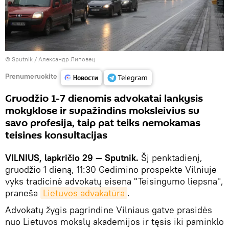
© Sputnik / Александр Липовец
Prenumeruokite
Gruodžio 1-7 dienomis advokatai lankysis
mokyklose ir supažindins moksleivius su
savo profesija, taip pat teiks nemokamas
teisines konsultacijas
VILNIUS, lapkričio 29 — Sputnik.
Šį penktadienį,
gruodžio 1 dieną, 11:30 Gedimino prospekte Vilniuje
vyks tradicinė advokatų eisena "Teisingumo liepsna",
praneša
Lietuvos advakatūra
.
Advokatų žygis pagrindine Vilniaus gatve prasidės
nuo Lietuvos mokslų akademijos ir tęsis iki paminklo