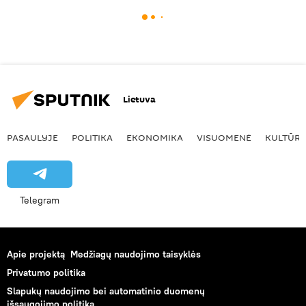
Lietuva
PASAULYJE
POLITIKA
EKONOMIKA
VISUOMENĖ
KULTŪR
Telegram
Apie projektą
Medžiagų naudojimo taisyklės
Privatumo politika
Slapukų naudojimo bei automatinio duomenų
išsaugojimo politika