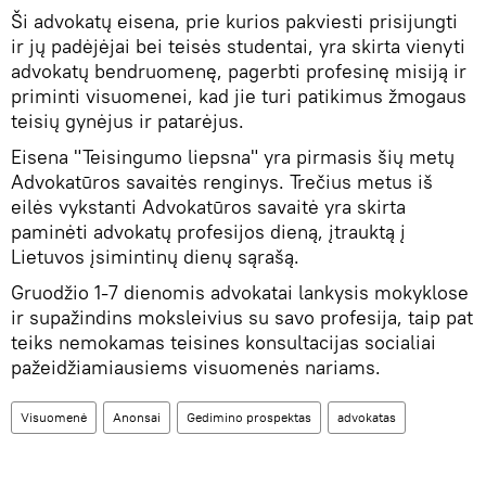
Ši advokatų eisena, prie kurios pakviesti prisijungti
ir jų padėjėjai bei teisės studentai, yra skirta vienyti
advokatų bendruomenę, pagerbti profesinę misiją ir
priminti visuomenei, kad jie turi patikimus žmogaus
teisių gynėjus ir patarėjus.
Eisena "Teisingumo liepsna" yra pirmasis šių metų
Advokatūros savaitės renginys. Trečius metus iš
eilės vykstanti Advokatūros savaitė yra skirta
paminėti advokatų profesijos dieną, įtrauktą į
Lietuvos įsimintinų dienų sąrašą.
Gruodžio 1-7 dienomis advokatai lankysis mokyklose
ir supažindins moksleivius su savo profesija, taip pat
teiks nemokamas teisines konsultacijas socialiai
pažeidžiamiausiems visuomenės nariams.
Visuomenė
Anonsai
Gedimino prospektas
advokatas