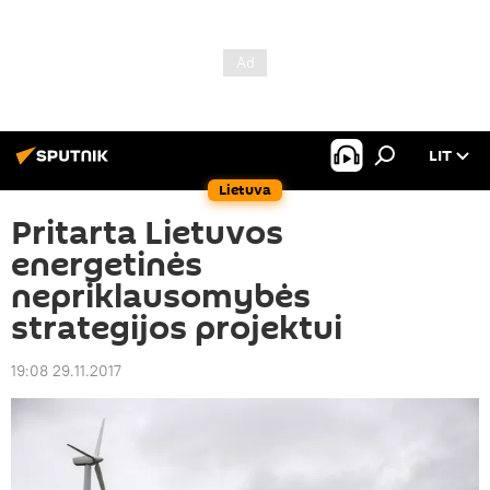
LIT
Lietuva
Pritarta Lietuvos
energetinės
nepriklausomybės
strategijos projektui
19:08 29.11.2017