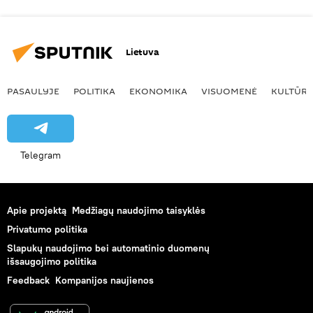
Lietuva
PASAULYJE
POLITIKA
EKONOMIKA
VISUOMENĖ
KULTŪR
Telegram
Apie projektą
Medžiagų naudojimo taisyklės
Privatumo politika
Slapukų naudojimo bei automatinio duomenų
išsaugojimo politika
Feedback
Kompanijos naujienos