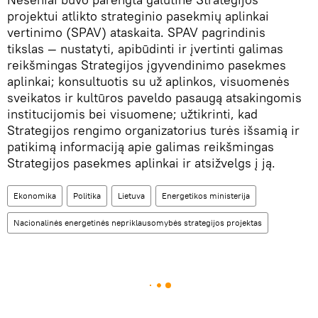
projektui atlikto strateginio pasekmių aplinkai
vertinimo (SPAV) ataskaita. SPAV pagrindinis
tikslas — nustatyti, apibūdinti ir įvertinti galimas
reikšmingas Strategijos įgyvendinimo pasekmes
aplinkai; konsultuotis su už aplinkos, visuomenės
sveikatos ir kultūros paveldo pasaugą atsakingomis
institucijomis bei visuomene; užtikrinti, kad
Strategijos rengimo organizatorius turės išsamią ir
patikimą informaciją apie galimas reikšmingas
Strategijos pasekmes aplinkai ir atsižvelgs į ją.
Ekonomika
Politika
Lietuva
Energetikos ministerija
Nacionalinės energetinės nepriklausomybės strategijos projektas