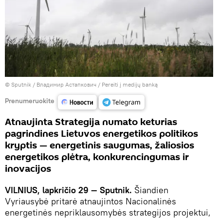
© Sputnik / Владимир Астапкович
/
Pereiti į medijų banką
Prenumeruokite
Atnaujinta Strategija numato keturias
pagrindines Lietuvos energetikos politikos
kryptis — energetinis saugumas, žaliosios
energetikos plėtra, konkurencingumas ir
inovacijos
VILNIUS, lapkričio 29 — Sputnik.
Šiandien
Vyriausybė pritarė atnaujintos Nacionalinės
energetinės nepriklausomybės strategijos projektui,