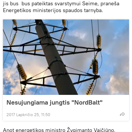
jis bus bus pateiktas svarstymui Seime, praneša
Energetikos ministerijos spaudos tarnyba.
Nesujungiama jungtis "NordBalt"
2017 Lapkričio 25, 11:50
Anot energetikos ministro Žygimanto Vaičiūno,