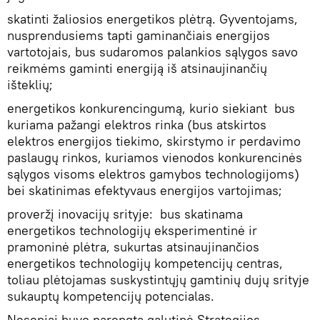
skatinti žaliosios energetikos plėtrą. Gyventojams,
nusprendusiems tapti gaminančiais energijos
vartotojais, bus sudaromos palankios sąlygos savo
reikmėms gaminti energiją iš atsinaujinančių
išteklių;
energetikos konkurencingumą, kurio siekiant bus
kuriama pažangi elektros rinka (bus atskirtos
elektros energijos tiekimo, skirstymo ir perdavimo
paslaugų rinkos, kuriamos vienodos konkurencinės
sąlygos visoms elektros gamybos technologijoms)
bei skatinimas efektyvaus energijos vartojimas;
proveržį inovacijų srityje: bus skatinama
energetikos technologijų eksperimentinė ir
pramoninė plėtra, sukurtas atsinaujinančios
energetikos technologijų kompetencijų centras,
toliau plėtojamas suskystintųjų gamtinių dujų srityje
sukauptų kompetencijų potencialas.
Neseniai buvo parengta galutinė Strategijos