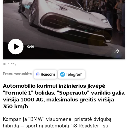
0:46
Paleisti
©
Ruptly
vaizdo
įrašą
Prenumeruokite
Automobilio kūrimui inžinierius įkvėpė
"Formulė 1" bolidas. "Superauto" variklio galia
viršija 1000 AG, maksimalus greitis viršija
350 km/h
Kompanija "BMW" visuomenei pristatė dvigubą
hibridą — sportinį automobilį "i8 Roadster" su