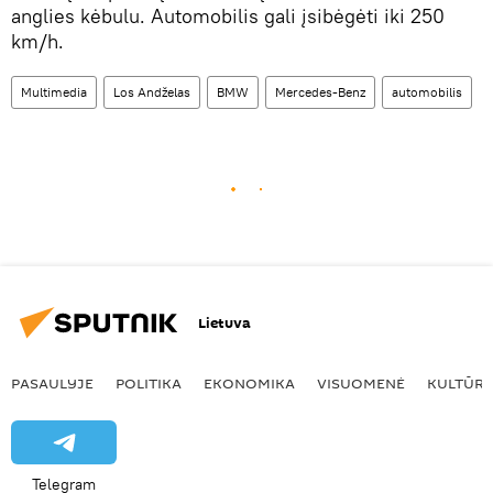
anglies kėbulu. Automobilis gali įsibėgėti iki 250
km/h.
Multimedia
Los Andželas
BMW
Mercedes-Benz
automobilis
Lietuva
PASAULYJE
POLITIKA
EKONOMIKA
VISUOMENĖ
KULTŪR
Telegram