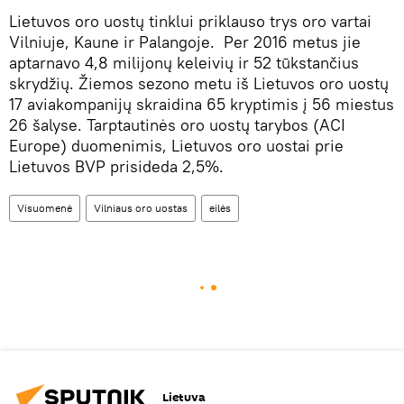
Lietuvos oro uostų tinklui priklauso trys oro vartai
Vilniuje, Kaune ir Palangoje. Per 2016 metus jie
aptarnavo 4,8 milijonų keleivių ir 52 tūkstančius
skrydžių. Žiemos sezono metu iš Lietuvos oro uostų
17 aviakompanijų skraidina 65 kryptimis į 56 miestus
26 šalyse. Tarptautinės oro uostų tarybos (ACI
Europe) duomenimis, Lietuvos oro uostai prie
Lietuvos BVP prisideda 2,5%.
Visuomenė
Vilniaus oro uostas
eilės
Lietuva