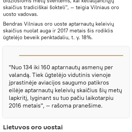
didžiosioms metų šventėms, kai keliaujančiųjų
skaičius tradiciškai šokteli", — teigia Vilniaus oro
uosto vadovas.
Bendras Vilniaus oro uoste aptarnautų keleivių
skaičius nuolat auga ir 2017 metais šis rodiklis
ūgtelėjo beveik penktadaliu, t. y. 18%.
"Nuo 134 iki 160 aptarnautų asmenų per
valandą. Tiek ūgtelėjo vidutinis vienoje
įprastinėje aviacijos saugumo patikros
eilėje aptarnautų keleivių skaičius šių metų
lapkritį, lyginant su tuo pačiu laikotarpiu
2016 metais", — rašoma pranešime.
Lietuvos oro uostai