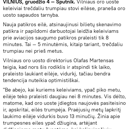
VILNIUS, gruodžio 4 — Sputnik.
Vilniaus oro uoste
keleiviai trečdaliu trumpiau stovi eilėse, praneša oro
uosto sapaudos tarnyba.
Nauja patikros eilė, atsinaujinusi bilietų skenavimo
patikra ir papildomi darbuotojai leidžia keleiviams
prie aviacijos saugumo patikros praleisti tik 8
minutes. Tai — 5 minutėmis, kitaip tariant, trečdaliu
trumpiau nei prieš metus.
Vilniaus oro uosto direktorius Olafas Martensas
teigia, kad nors šis rodiklis ir atspindi tik laiko,
praleisto laukiant eilėje, vidurkį, tačiau bendra
tendencija nuteikia optimistiškai.
"Be abejo, kai kuriems keleiviams, ypač piko metu,
eilėje teko praleisti daugiau nei 8 minutes. Vis dėlto,
matome, kad oro uoste įdiegtos naujovės pasiteisino
ir, apskritai, eilės trumpėja. Praėjusių metų lapkritį
laukimo eilėje vidurkis buvo 13 minučių. Žinia apie
trumpesnes eiles ypač džiugina, artėjant