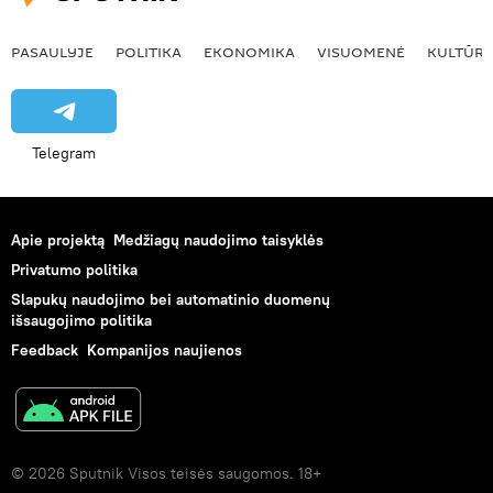
PASAULYJE
POLITIKA
EKONOMIKA
VISUOMENĖ
KULTŪR
Telegram
Apie projektą
Medžiagų naudojimo taisyklės
Privatumo politika
Slapukų naudojimo bei automatinio duomenų
išsaugojimo politika
Feedback
Kompanijos naujienos
© 2026 Sputnik Visos teisės saugomos. 18+