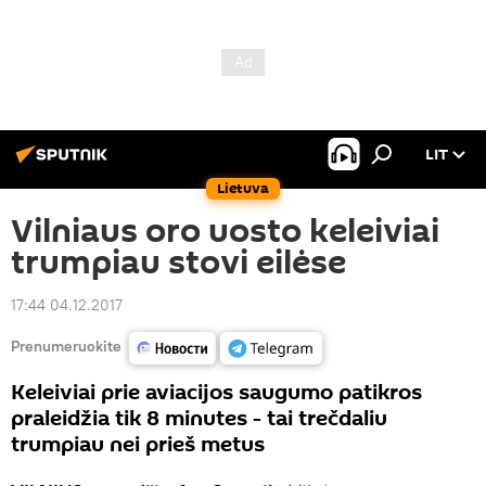
LIT
Lietuva
Vilniaus oro uosto keleiviai
trumpiau stovi eilėse
17:44 04.12.2017
Prenumeruokite
Keleiviai prie aviacijos saugumo patikros
praleidžia tik 8 minutes - tai trečdaliu
trumpiau nei prieš metus