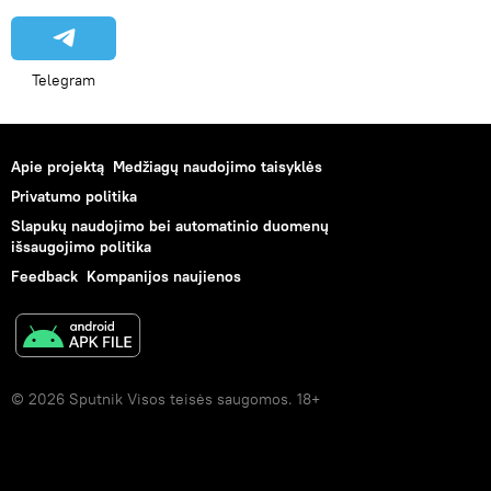
Telegram
Apie projektą
Medžiagų naudojimo taisyklės
Privatumo politika
Slapukų naudojimo bei automatinio duomenų
išsaugojimo politika
Feedback
Kompanijos naujienos
© 2026 Sputnik Visos teisės saugomos. 18+