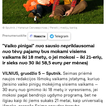
© Sputnik / Наталья Селиверстова
/
Pereiti į medijų banką
Prenumeruokite
"Vaiko pinigai" nuo sausio nepriklausomai
nuo tėvų pajamų bus mokami visiems
vaikams iki 18 metų, o jei mokosi – iki 21-erių,
ir sieks nuo 30 iki 58,5 eurų per mėnesį
VILNIUS, gruodžio 5 — Sputnik.
Seimas priėmė
naujos redakcijos Išmokų vaikams įstatymą, kuriuo
įteisino vaiko pinigų mokėjimą visiems vaikams —
30 eurų nuo gimimo iki 18 metų ir vyresniems, jei
mokosi pagal bendrojo ugdymo programą, bet ne
ilgiau kaip iki jiems sukaks 21 metai, kaip universalią
išmoką, praneša Seimo spaudos tarnyba.