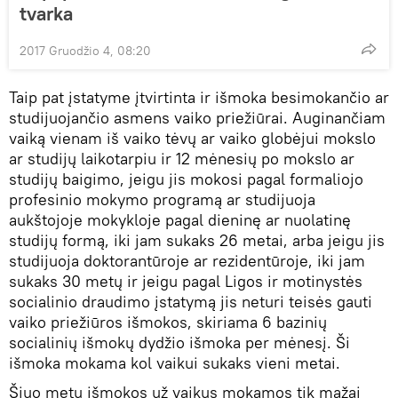
tvarka
2017 Gruodžio 4, 08:20
Taip pat įstatyme įtvirtinta ir išmoka besimokančio ar
studijuojančio asmens vaiko priežiūrai. Auginančiam
vaiką vienam iš vaiko tėvų ar vaiko globėjui mokslo
ar studijų laikotarpiu ir 12 mėnesių po mokslo ar
studijų baigimo, jeigu jis mokosi pagal formaliojo
profesinio mokymo programą ar studijuoja
aukštojoje mokykloje pagal dieninę ar nuolatinę
studijų formą, iki jam sukaks 26 metai, arba jeigu jis
studijuoja doktorantūroje ar rezidentūroje, iki jam
sukaks 30 metų ir jeigu pagal Ligos ir motinystės
socialinio draudimo įstatymą jis neturi teisės gauti
vaiko priežiūros išmokos, skiriama 6 bazinių
socialinių išmokų dydžio išmoka per mėnesį. Ši
išmoka mokama kol vaikui sukaks vieni metai.
Šiuo metu išmokos už vaikus mokamos tik mažai