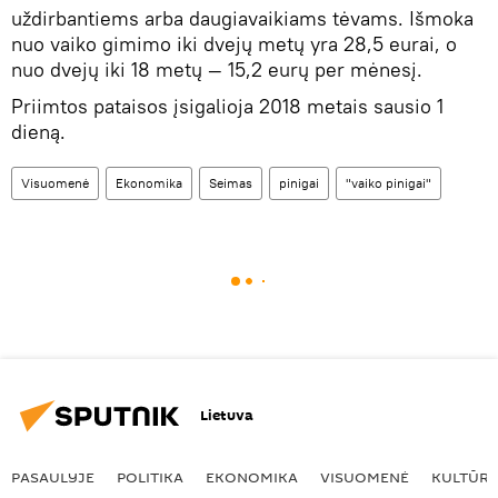
uždirbantiems arba daugiavaikiams tėvams. Išmoka
nuo vaiko gimimo iki dvejų metų yra 28,5 eurai, o
nuo dvejų iki 18 metų — 15,2 eurų per mėnesį.
Priimtos pataisos įsigalioja 2018 metais sausio 1
dieną.
Visuomenė
Ekonomika
Seimas
pinigai
"vaiko pinigai"
Lietuva
PASAULYJE
POLITIKA
EKONOMIKA
VISUOMENĖ
KULTŪR