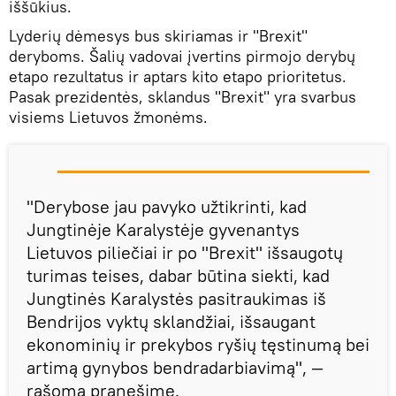
iššūkius.
Lyderių dėmesys bus skiriamas ir "Brexit"
deryboms. Šalių vadovai įvertins pirmojo derybų
etapo rezultatus ir aptars kito etapo prioritetus.
Pasak prezidentės, sklandus "Brexit" yra svarbus
visiems Lietuvos žmonėms.
"Derybose jau pavyko užtikrinti, kad
Jungtinėje Karalystėje gyvenantys
Lietuvos piliečiai ir po "Brexit" išsaugotų
turimas teises, dabar būtina siekti, kad
Jungtinės Karalystės pasitraukimas iš
Bendrijos vyktų sklandžiai, išsaugant
ekonominių ir prekybos ryšių tęstinumą bei
artimą gynybos bendradarbiavimą", —
rašoma pranešime.