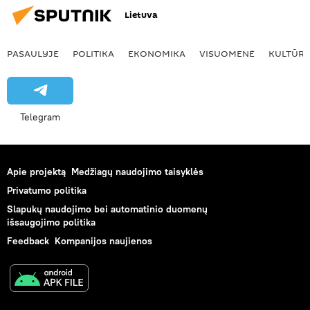
Lietuva
PASAULYJE
POLITIKA
EKONOMIKA
VISUOMENĖ
KULTŪR
Telegram
Apie projektą
Medžiagų naudojimo taisyklės
Privatumo politika
Slapukų naudojimo bei automatinio duomenų
išsaugojimo politika
Feedback
Kompanijos naujienos