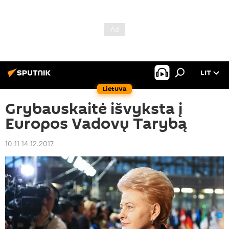
LIT
Lietuva
Grybauskaitė išvyksta į
Europos Vadovų Tarybą
10:11 14.12.2017