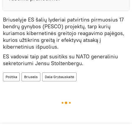
Briuselyje ES šalių lyderiai patvirtins pirmuosius 17
bendrų gynybos (PESCO) projektų, tarp kurių
kuriamos kibernetinės greitojo reagavimo pajėgos,
kurios užtikrins greitą ir efektyvų atsaką į
kibernetinius išpuolius.
ES vadovai taip pat susitiks su NATO generaliniu
sekretoriumi Jensu Stoltenbergu.
Politika
Briuselis
Dalia Grybauskaitė