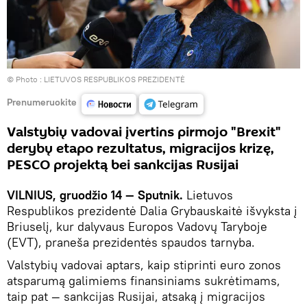
© Photo :
LIETUVOS RESPUBLIKOS PREZIDENTĖ
Prenumeruokite
Valstybių vadovai įvertins pirmojo "Brexit"
derybų etapo rezultatus, migracijos krizę,
PESCO projektą bei sankcijas Rusijai
VILNIUS, gruodžio 14 — Sputnik.
Lietuvos
Respublikos prezidentė Dalia Grybauskaitė išvyksta į
Briuselį, kur dalyvaus Europos Vadovų Taryboje
(EVT), praneša prezidentės spaudos tarnyba.
Valstybių vadovai aptars, kaip stiprinti euro zonos
atsparumą galimiems finansiniams sukrėtimams,
taip pat — sankcijas Rusijai, atsaką į migracijos