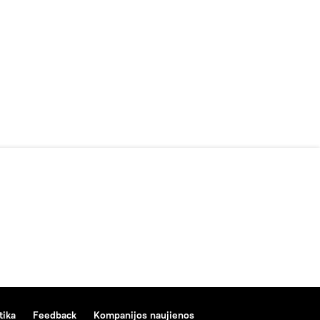
tika
Feedback
Kompanijos naujienos