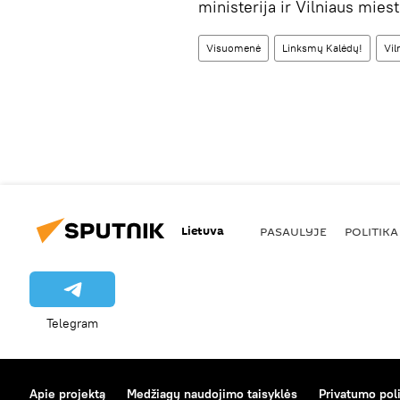
ministerija ir Vilniaus mies
Visuomenė
Linksmų Kalėdų!
Vil
Lietuva
PASAULYJE
POLITIKA
Telegram
Apie projektą
Medžiagų naudojimo taisyklės
Privatumo poli