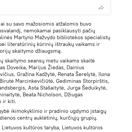
ečiai su savo mažosiomis atžalomis buvo
 pusvalandį, nemokamai pasiklausyti pačių
linės Martyno Mažvydo bibliotekos specialistų
ei literatūrinių kūrinių ištraukų vaikams ir
storijų skaitymo džiaugsmą.
nių skaitymo seansų metu vaikams skaitė
as Doveika, Marijus Žiedas, Dainius
vičius, Gražina Kadžytė, Renata Šerelytė, Ilona
Birutė Marcinkevičiūtė, Gediminas Storpirštis,
andsbergis, Asta Stašaitytė, Jurga Šeduikytė,
inaitytė, Beata Nicholson, Džiugas
ir kiti.
ybė ikimokyklinio ir pradinio ugdymo įstaigų
dienos centrų auklėtinių, kurčiųjų grupių.
a Lietuvos kultūros taryba, Lietuvos kultūros