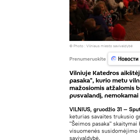
© Photo :
Vilniaus miesto savivaldybė
Prenumeruokite
Vilniuje Katedros aikštė
pasaka", kurio metu vilni
mažosiomis atžalomis bu
pusvalandį, nemokamai 
VILNIUS, gruodžio 31 — Spu
keturias savaites trukusio g
"Šeimos pasaka" skaitymai K
visuomenės susidomėjimo ir
savivaldybė.