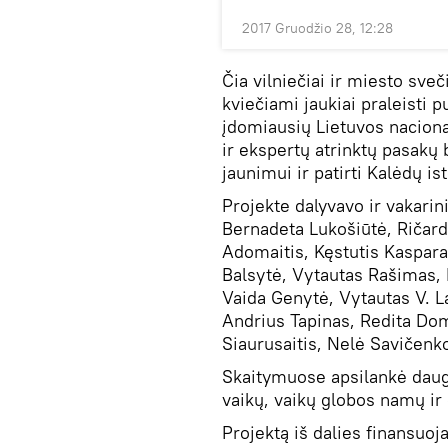
2017 Gruodžio 28, 12:28
Čia vilniečiai ir miesto sv
kviečiami jaukiai praleisti
įdomiausių Lietuvos naciona
ir ekspertų atrinktų pasakų b
jaunimui ir patirti Kalėdų i
Projekte dalyvavo ir vakari
Bernadeta Lukošiūtė, Ričard
Adomaitis, Kęstutis Kaspara
Balsytė, Vytautas Rašimas, 
Vaida Genytė, Vytautas V. L
Andrius Tapinas, Redita Dom
Siaurusaitis, Nelė Savičenko 
Skaitymuose apsilankė daug
vaikų, vaikų globos namų ir 
Projektą iš dalies finansuoj