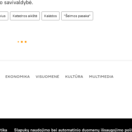
to savivaldybė.
nius
Katedros aikštė
Kalėdos
"Šeimos pasaka"
EKONOMIKA
VISUOMENĖ
KULTŪRA
MULTIMEDIA
tika
Slapukų naudojimo bei automatinio duomenų išsaugojimo poli