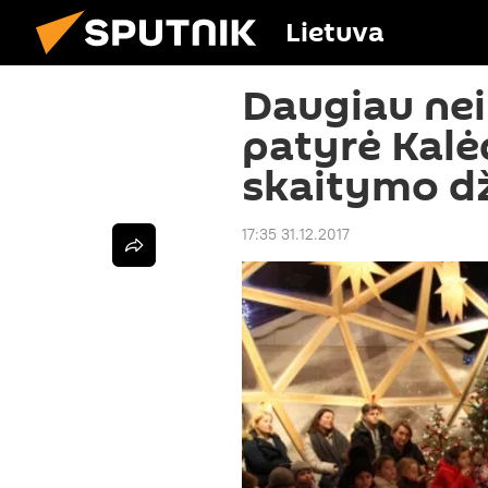
Lietuva
Daugiau nei 
patyrė Kalėd
skaitymo d
17:35 31.12.2017