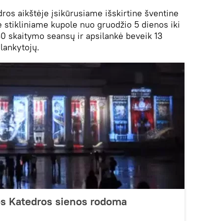
ros aikštėje įsikūrusiame išskirtine šventine
 stikliniame kupole nuo gruodžio 5 dienos iki
0 skaitymo seansų ir apsilankė beveik 13
 lankytojų.
ios Katedros sienos rodoma