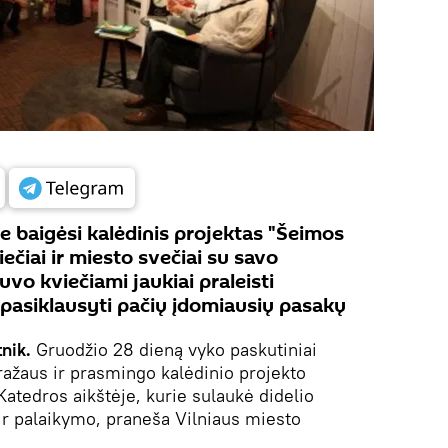
je baigėsi kalėdinis projektas "Šeimos
ečiai ir miesto svečiai su savo
vo kviečiami jaukiai praleisti
pasiklausyti pačių įdomiausių pasakų
tnik.
Gruodžio 28 dieną vyko paskutiniai
ražaus ir prasmingo kalėdinio projekto
atedros aikštėje, kurie sulaukė didelio
 palaikymo, praneša Vilniaus miesto