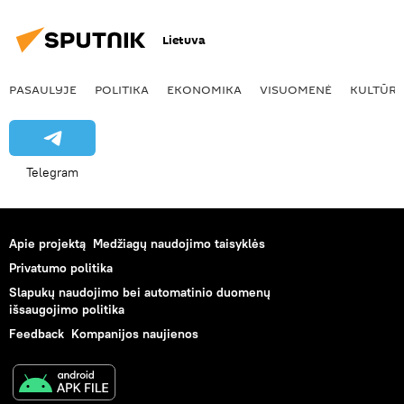
Lietuva
PASAULYJE
POLITIKA
EKONOMIKA
VISUOMENĖ
KULTŪR
Telegram
Apie projektą
Medžiagų naudojimo taisyklės
Privatumo politika
Slapukų naudojimo bei automatinio duomenų
išsaugojimo politika
Feedback
Kompanijos naujienos