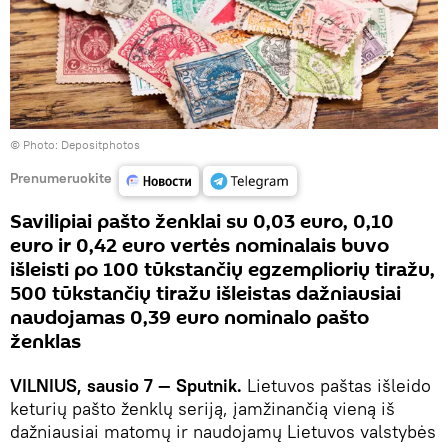
© Photo: Depositphotos
Prenumeruokite
Savilipiai pašto ženklai su 0,03 euro, 0,10
euro ir 0,42 euro vertės nominalais buvo
išleisti po 100 tūkstančių egzempliorių tiražu,
500 tūkstančių tiražu išleistas dažniausiai
naudojamas 0,39 euro nominalo pašto
ženklas
VILNIUS, sausio 7 — Sputnik.
Lietuvos paštas išleido
keturių pašto ženklų seriją, įamžinančią vieną iš
dažniausiai matomų ir naudojamų Lietuvos valstybės