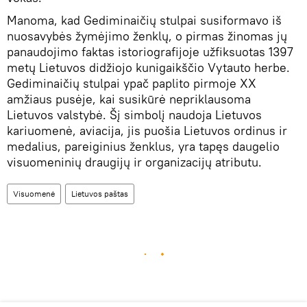
Manoma, kad Gediminaičių stulpai susiformavo iš
nuosavybės žymėjimo ženklų, o pirmas žinomas jų
panaudojimo faktas istoriografijoje užfiksuotas 1397
metų Lietuvos didžiojo kunigaikščio Vytauto herbe.
Gediminaičių stulpai ypač paplito pirmoje XX
amžiaus pusėje, kai susikūrė nepriklausoma
Lietuvos valstybė. Šį simbolį naudoja Lietuvos
kariuomenė, aviacija, jis puošia Lietuvos ordinus ir
medalius, pareiginius ženklus, yra tapęs daugelio
visuomeninių draugijų ir organizacijų atributu.
Visuomenė
Lietuvos paštas