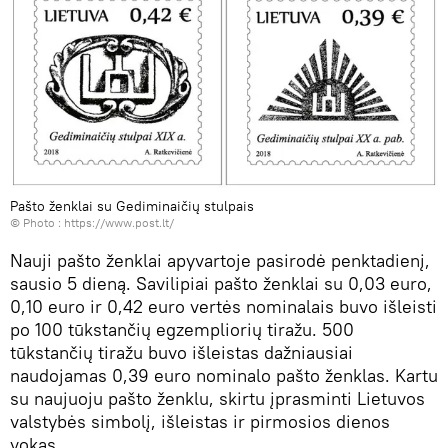
Pašto ženklai su Gediminaičių stulpais
© Photo :
https://www.post.lt/
Nauji pašto ženklai apyvartoje pasirodė penktadienį,
sausio 5 dieną. Savilipiai pašto ženklai su 0,03 euro,
0,10 euro ir 0,42 euro vertės nominalais buvo išleisti
po 100 tūkstančių egzempliorių tiražu. 500
tūkstančių tiražu buvo išleistas dažniausiai
naudojamas 0,39 euro nominalo pašto ženklas. Kartu
su naujuoju pašto ženklu, skirtu įprasminti Lietuvos
valstybės simbolį, išleistas ir pirmosios dienos
vokas.