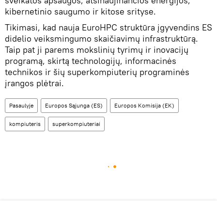
sveikatos apsaugos, atsinaujinančios energijos,
kibernetinio saugumo ir kitose srityse.
Tikimasi, kad nauja EuroHPC struktūra įgyvendins ES
didelio veiksmingumo skaičiavimų infrastruktūrą.
Taip pat ji parems mokslinių tyrimų ir inovacijų
programą, skirtą technologijų, informacinės
technikos ir šių superkompiuterių programinės
įrangos plėtrai.
Pasaulyje
Europos Sąjunga (ES)
Europos Komisija (EK)
kompiuteris
superkompiuteriai