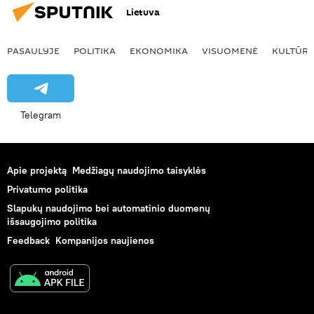
Lietuva
PASAULYJE
POLITIKA
EKONOMIKA
VISUOMENĖ
KULTŪR
Telegram
Apie projektą
Medžiagų naudojimo taisyklės
Privatumo politika
Slapukų naudojimo bei automatinio duomenų
išsaugojimo politika
Feedback
Kompanijos naujienos