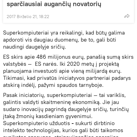
sparčiausiai augančių novatorių
2017 Birželio 21, 18:22
Superkompiuteriai yra reikalingi, kad būtų galima
apdoroti vis daugiau duomenų, be to, gali būti
naudingi daugelyje sričių.
ES skirs apie 486 milijonus eurų, panašią sumą skirs
valstybės — ES narės. Iki 2020 metų į projektą
planuojama investuoti apie vieną milijardą eurų.
Tikimasi, kad privatūs iniciatyvos partneriai padarys
atskirą indėlį, pažymi spaudos tarnyboje.
Pasak iniciatorių, superkompiuteriai — tai variklis,
galintis valdyti skaitmeninę ekonomiką. Jie jau
sudaro inovacijų pagrindą daugelyje sričių, turinčių
įtaką žmonių kasdieniam gyvenimui.
Superkompiuterio užduotis
-
sukurti dirbtinio
intelekto technologijas, kurios gali būti taikomos