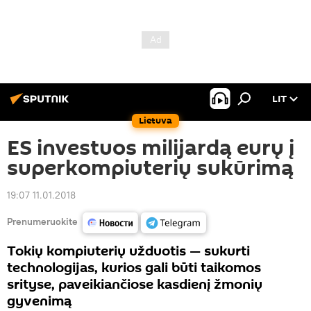
LIT
Lietuva
ES investuos milijardą eurų į
superkompiuterių sukūrimą
19:07 11.01.2018
Prenumeruokite
Tokių kompiuterių užduotis — sukurti
technologijas, kurios gali būti taikomos
srityse, paveikiančiose kasdienį žmonių
gyvenimą