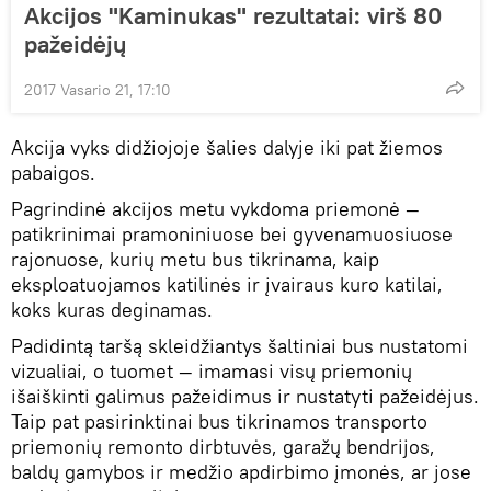
Akcijos "Kaminukas" rezultatai: virš 80
pažeidėjų
2017 Vasario 21, 17:10
Akcija vyks didžiojoje šalies dalyje iki pat žiemos
pabaigos.
Pagrindinė akcijos metu vykdoma priemonė —
patikrinimai pramoniniuose bei gyvenamuosiuose
rajonuose, kurių metu bus tikrinama, kaip
eksploatuojamos katilinės ir įvairaus kuro katilai,
koks kuras deginamas.
Padidintą taršą skleidžiantys šaltiniai bus nustatomi
vizualiai, o tuomet — imamasi visų priemonių
išaiškinti galimus pažeidimus ir nustatyti pažeidėjus.
Taip pat pasirinktinai bus tikrinamos transporto
priemonių remonto dirbtuvės, garažų bendrijos,
baldų gamybos ir medžio apdirbimo įmonės, ar jose