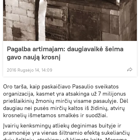
Pagalba artimajam: daugiavaikė šeima
gavo naują krosnį
2016 Rugsėjo 14, 14:09
Oro tarša, kaip paskaičiavo Pasaulio sveikatos
organizacija, kasmet yra atsakinga už 7 milijonus
priešlaikinių žmonių mirčių visame pasaulyje. Dėl
daugiau nei pusės mirčių kaltos iš židinių, atvirų
krosnelių išmetamos smalkės ir suodžiai.
Įvairių kenksmingų atliekų deginimas buityje ir
pramonėje yra vienas šiltnamio efektą sukeliančių
dujų šaltinių, atsakingų už klimato kaitą. Manoma,