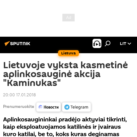
LIT
Lietuva
Lietuvoje vyksta kasmetinė
aplinkosauginė akcija
"Kaminukas"
20:00 17.01.2018
Prenumeruokite
Aplinkosaugininkai pradėjo aktyviai tikrinti,
kaip eksploatuojamos katilinės ir įvairaus
kuro katilai, be to, koks kuras deginamas