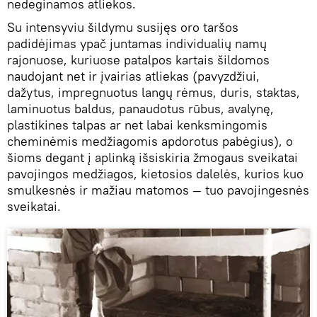
nedeginamos atliekos.
Su intensyviu šildymu susijęs oro taršos
padidėjimas ypač juntamas individualių namų
rajonuose, kuriuose patalpos kartais šildomos
naudojant net ir įvairias atliekas (pavyzdžiui,
dažytus, impregnuotus langų rėmus, duris, staktas,
laminuotus baldus, panaudotus rūbus, avalynę,
plastikines talpas ar net labai kenksmingomis
cheminėmis medžiagomis apdorotus pabėgius), o
šioms degant į aplinką išsiskiria žmogaus sveikatai
pavojingos medžiagos, kietosios dalelės, kurios kuo
smulkesnės ir mažiau matomos — tuo pavojingesnės
sveikatai.