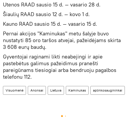
Utenos RAAD sausio 15 d. — vasario 28 d.
Šiaulių RAAD sausio 12 d. — kovo 1 d.
Kauno RAAD sausio 15 d. — vasario 15 d.
Pernai akcijos "Kaminukas" metu šalyje buvo
nustatyti 85 oro taršos atvejai, pažeidėjams skirta
3 608 eurų baudų.
Gyventojai raginami likti neabejingi ir apie
pastebėtus galimus pažeidimus pranešti
pareigūnams tiesiogiai arba bendruoju pagalbos
telefonu 112.
Visuomenė
Anonsai
Lietuva
Kaminukas
aplinkosaugininkai