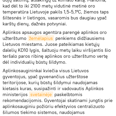
kad dėl to iki 2100 metų vidutinė metinė oro
temperatūra Lietuvoje pakils 1,5-5,1°C, žiemos taps
šiltesnės ir lietingos, vasaromis bus daugiau ypač
karštų dienų, dažnės potvyniai.
Aplinkos apsaugos agentūra parengė aplinkos oro
užterštumo
žemėlapius
penkiems didžiausiems
Lietuvos miestams. Juose pateikiamas kietųjų
dalelių KD10 lygis, šaltuoju metų laiku viršijantis šio
teršalo paros ribinę aplinkos oro užterštumo vertę
dėl individualių būstų šildymo.
Aplinkosaugininkai kviečia visus Lietuvos
gyventojus, ypač gyvenančius užterštose
teritorijose, kurių būstų šildymui naudojamas
kietasis kuras, susipažinti ir vadovautis Aplinkos
ministerijos
svetainėje
paskelbtomis
rekomendacijomis. Gyventojai skatinami jungtis prie
aplinkosauginiu požiūriu efektyvios centralizuoto
šilumos tiekimo sistemos, naudojamus