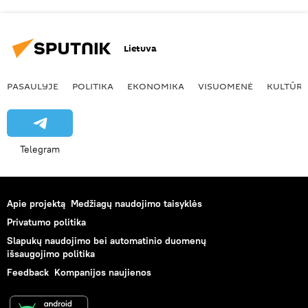
Lietuva
PASAULYJE
POLITIKA
EKONOMIKA
VISUOMENĖ
KULTŪR
Telegram
Apie projektą
Medžiagų naudojimo taisyklės
Privatumo politika
Slapukų naudojimo bei automatinio duomenų
išsaugojimo politika
Feedback
Kompanijos naujienos