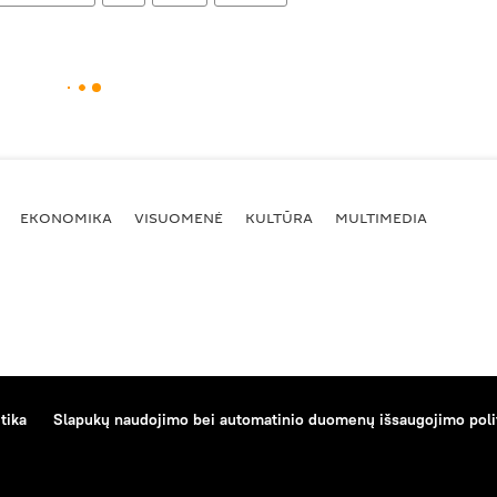
EKONOMIKA
VISUOMENĖ
KULTŪRA
MULTIMEDIA
tika
Slapukų naudojimo bei automatinio duomenų išsaugojimo poli