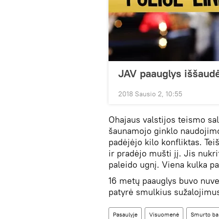
JAV paauglys iššaud
2018 Sausio 2, 10:55
Ohajaus valstijos teismo sa
šaunamojo ginklo naudojimo 
padėjėjo kilo konfliktas. Te
ir pradėjo mušti jį. Jis nukr
paleido ugnį. Viena kulka pa
16 metų paauglys buvo nuvež
patyrė smulkius sužalojimu
Pasaulyje
Visuomenė
Smurto ba