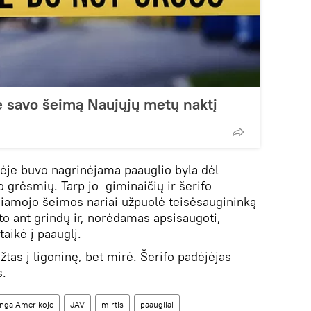
ė savo šeimą Naujųjų metų naktį
lėje buvo nagrinėjama paauglio byla dėl
grėsmių. Tarp jo giminaičių ir šerifo
išiamojo šeimos nariai užpuolė teisėsaugininką
ito ant grindų ir, norėdamas apsisaugoti,
taikė į paauglį.
tas į ligoninę, bet mirė. Šerifo padėjėjas
s.
nga Amerikoje
JAV
mirtis
paaugliai