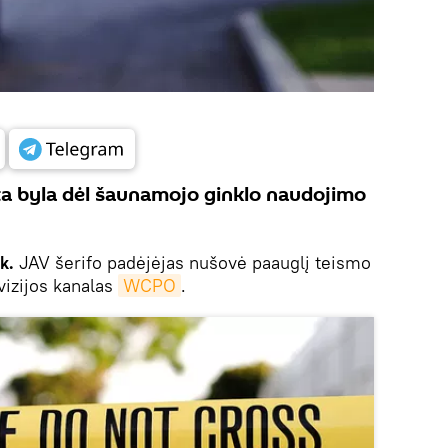
lta byla dėl šaunamojo ginklo naudojimo
k.
JAV šerifo padėjėjas nušovė paauglį teismo
vizijos kanalas
WCPO
.