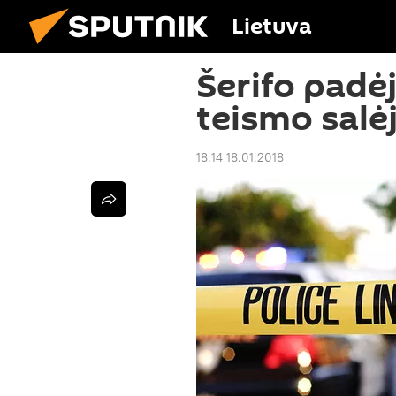
Lietuva
Šerifo padė
teismo salė
18:14 18.01.2018