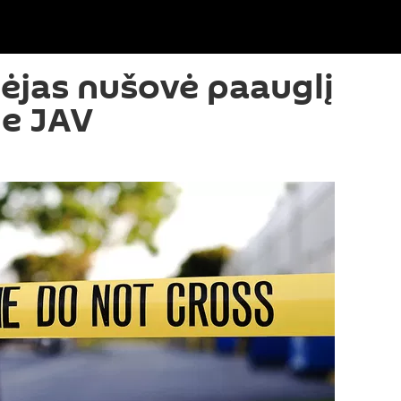
jėjas nušovė paauglį
je JAV