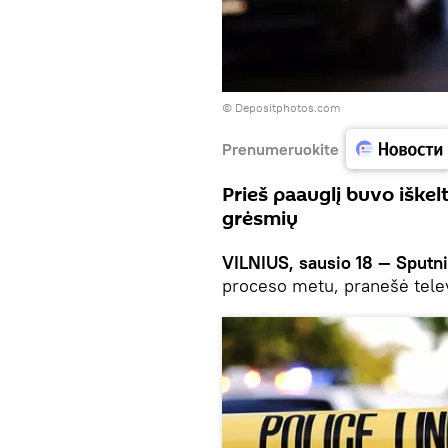
© Depositphotos.com
Prenumeruokite
Prieš paauglį buvo iške
grėsmių
VILNIUS, sausio 18 — Sputni
proceso metu, pranešė tele