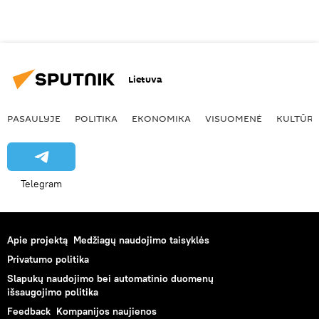
Lietuva
PASAULYJE
POLITIKA
EKONOMIKA
VISUOMENĖ
KULTŪR
Telegram
Apie projektą
Medžiagų naudojimo taisyklės
Privatumo politika
Slapukų naudojimo bei automatinio duomenų
išsaugojimo politika
Feedback
Kompanijos naujienos