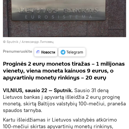
© Sputnik / Александр Липовец
Prenumeruokite
Proginės 2 eurų monetos tiražas – 1 milijonas
vienetų, viena moneta kainuos 9 eurus, o
apyvartinių monetų rinkinys – 20 eurų
VILNIUS, sausio 22 — Sputnik.
Sausio 31 deną
Lietuvos bankas į apyvartą išleidžia 2 eurų proginę
monetą, skirtą Baltijos valstybių 100-mečiui, praneša
spaudos tarnyba.
Kartu išleidžiamas ir Lietuvos valstybės atkūrimo
100-mečiui skirtas apyvartinių monetų rinkinys,