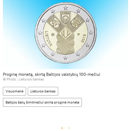
Proginę monetą, skirtą Baltijos valstybių 100-mečiui
© Photo :
Lietuvos bankas
Visuomenė
Lietuvos bankas
Baltijos šalių šimtmečiui skirta proginė moneta