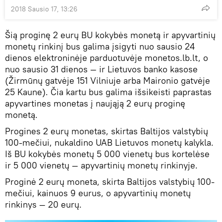
2018 Sausio 17, 13:26
Šią proginę 2 eurų BU kokybės monetą ir apyvartinių
monetų rinkinį bus galima įsigyti nuo sausio 24
dienos elektroninėje parduotuvėje monetos.lb.lt, o
nuo sausio 31 dienos — ir Lietuvos banko kasose
(Žirmūnų gatvėje 151 Vilniuje arba Maironio gatvėje
25 Kaune). Čia kartu bus galima išsikeisti paprastas
apyvartines monetas į naująją 2 eurų proginę
monetą.
Progines 2 eurų monetas, skirtas Baltijos valstybių
100-mečiui, nukaldino UAB Lietuvos monetų kalykla.
Iš BU kokybės monetų 5 000 vienetų bus kortelėse
ir 5 000 vienetų — apyvartinių monetų rinkinyje.
Proginė 2 eurų moneta, skirta Baltijos valstybių 100-
mečiui, kainuos 9 eurus, o apyvartinių monetų
rinkinys — 20 eurų.