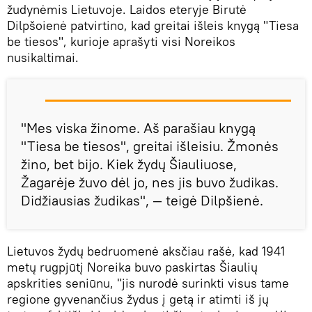
žudynėmis Lietuvoje. Laidos eteryje Birutė
Dilpšoienė patvirtino, kad greitai išleis knygą "Tiesa
be tiesos", kurioje aprašyti visi Noreikos
nusikaltimai.
"Mes viska žinome. Aš parašiau knygą
"Tiesa be tiesos", greitai išleisiu. Žmonės
žino, bet bijo. Kiek žydų Šiauliuose,
Žagarėje žuvo dėl jo, nes jis buvo žudikas.
Didžiausias žudikas", — teigė Dilpšienė.
Lietuvos žydų bedruomenė aksčiau rašė, kad 1941
metų rugpjūtį Noreika buvo paskirtas Šiaulių
apskrities seniūnu, "jis nurodė surinkti visus tame
regione gyvenančius žydus į getą ir atimti iš jų