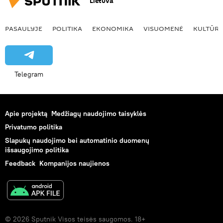
Lietuva
PASAULYJE
POLITIKA
EKONOMIKA
VISUOMENĖ
KULTŪR
Telegram
Apie projektą
Medžiagų naudojimo taisyklės
Privatumo politika
Slapukų naudojimo bei automatinio duomenų
išsaugojimo politika
Feedback
Kompanijos naujienos
© 2026 Sputnik Visos teisės saugomos. 18+