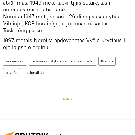
atkūrimas. 1946 metų lapkritį jis sulaikytas ir
nuteistas mirties bausme.
Noreika 1947 metų vasario 26 dieną sušaudytas
Vilniuje, KGB būstinėje, o jo kūnas užkastas
Tuskulėnų parke.
1997 metais Noreika apdovanotas Vyčio Kryžiaus 1-
ojo laipsnio ordinu.
Visuomenė
Lietuvos valstybės atkūrimo šimtmetis
Kaunas
eitynės
nacionalistai