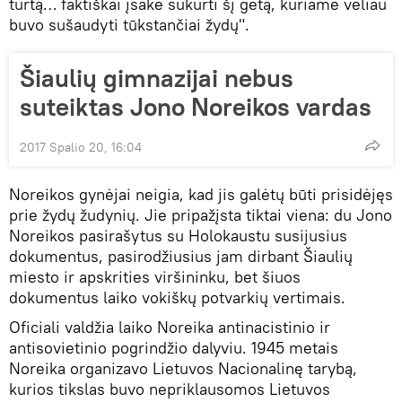
turtą… faktiškai įsakė sukurti šį getą, kuriame vėliau
buvo sušaudyti tūkstančiai žydų".
Šiaulių gimnazijai nebus
suteiktas Jono Noreikos vardas
2017 Spalio 20, 16:04
Noreikos gynėjai neigia, kad jis galėtų būti prisidėjęs
prie žydų žudynių. Jie pripažįsta tiktai viena: du Jono
Noreikos pasirašytus su Holokaustu susijusius
dokumentus, pasirodžiusius jam dirbant Šiaulių
miesto ir apskrities viršininku, bet šiuos
dokumentus laiko vokiškų potvarkių vertimais.
Oficiali valdžia laiko Noreika antinacistinio ir
antisovietinio pogrindžio dalyviu. 1945 metais
Noreika organizavo Lietuvos Nacionalinę tarybą,
kurios tikslas buvo nepriklausomos Lietuvos