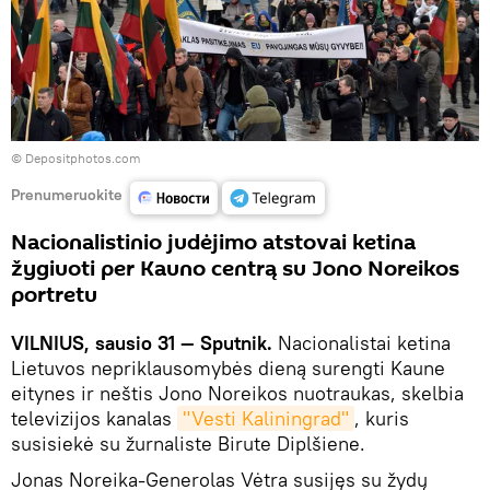
© Depositphotos.com
Prenumeruokite
Nacionalistinio judėjimo atstovai ketina
žygiuoti per Kauno centrą su Jono Noreikos
portretu
VILNIUS, sausio 31 — Sputnik.
Nacionalistai ketina
Lietuvos nepriklausomybės dieną surengti Kaune
eitynes ir neštis Jono Noreikos nuotraukas, skelbia
televizijos kanalas
"Vesti Kaliningrad"
, kuris
susisiekė su žurnaliste Birute Diplšiene.
Jonas Noreika-Generolas Vėtra susijęs su žydų