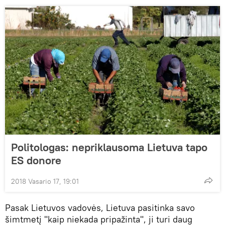
Politologas: nepriklausoma Lietuva tapo
ES donore
2018 Vasario 17, 19:01
Pasak Lietuvos vadovės, Lietuva pasitinka savo
šimtmetį "kaip niekada pripažinta", ji turi daug