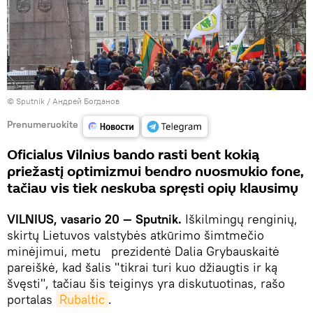
© Sputnik / Андрей Богданов
Prenumeruokite
Oficialus Vilnius bando rasti bent kokią
priežastį optimizmui bendro nuosmukio fone,
tačiau vis tiek neskuba spręsti opių klausimų
VILNIUS, vasario 20 — Sputnik.
Iškilmingų renginių,
skirtų Lietuvos valstybės atkūrimo šimtmečio
minėjimui, metu prezidentė Dalia Grybauskaitė
pareiškė, kad šalis "tikrai turi kuo džiaugtis ir ką
švęsti", tačiau šis teiginys yra diskutuotinas, rašo
portalas
Rubaltic
.