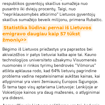
respublikos gyventojų skaičius sumažėja nuo
pusantro iki dviejų procentų. Taigi, nuo
"nepriklausomybės atkūrimo" Lietuvos gyventojų
skaičius sumažėjo beveik milijonu, primena Rubaltic.
Statistika liūdina: pernai iš Lietuvos 
emigravo daugiau kaip 57 tūkst 
žmonių>>
Bėgimo iš Lietuvos priežastys yra paprastos bei
akivaizdžios ir patys lietuviai kalba apie tai. Kauno
technologijos universiteto užsakymu Visuomenės
nuomonės ir rinkos tyrimų bendrovės "Vilmorus"
atlikta apklausa rodo, kad 64% lietuvių pagrindine
problema vadina nepateisinamai aukštas kainas, kai
atlyginimai yra vieni žemiausių Europos Sąjungoje.
Ši tema tapo visų aptariama Lietuvoje: Lenkijoje ar
Vokietijoje kainos yra daug mažesnės, o atlyginimai
yra didesni.