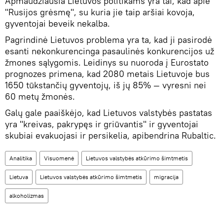
Apmaudžiausia Lietuvos politikams yra tai, kad apie
"Rusijos grėsmę", su kuria jie taip aršiai kovoja,
gyventojai beveik nekalba.
Pagrindinė Lietuvos problema yra ta, kad ji pasirodė
esanti nekonkurencinga pasaulinės konkurencijos už
žmones sąlygomis. Leidinys su nuoroda į Eurostato
prognozes primena, kad 2080 metais Lietuvoje bus
1650 tūkstančių gyventojų, iš jų 85% — vyresni nei
60 metų žmonės.
Galų gale paaiškėjo, kad Lietuvos valstybės pastatas
yra "kreivas, pakrypęs ir griūvantis" ir gyventojai
skubiai evakuojasi ir persikelia, apibendrina Rubaltic.
Analitika
Visuomenė
Lietuvos valstybės atkūrimo šimtmetis
Lietuva
Lietuvos valstybės atkūrimo šimtmetis
migracija
alkoholizmas