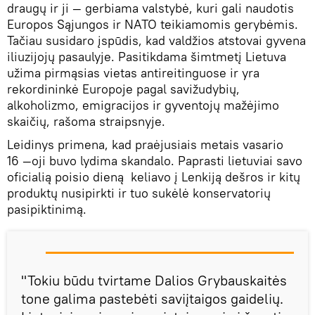
draugų ir ji — gerbiama valstybė, kuri gali naudotis
Europos Sąjungos ir NATO teikiamomis gerybėmis.
Tačiau susidaro įspūdis, kad valdžios atstovai gyvena
iliuzijojų pasaulyje. Pasitikdama šimtmetį Lietuva
užima pirmąsias vietas antireitinguose ir yra
rekordininkė Europoje pagal savižudybių,
alkoholizmo, emigracijos ir gyventojų mažėjimo
skaičių, rašoma straipsnyje.
Leidinys primena, kad praėjusiais metais vasario
16 —oji buvo lydima skandalo. Paprasti lietuviai savo
oficialią poisio dieną keliavo į Lenkiją dešros ir kitų
produktų nusipirkti ir tuo sukėlė konservatorių
pasipiktinimą.
"Tokiu būdu tvirtame Dalios Grybauskaitės
tone galima pastebėti saviįtaigos gaidelių.