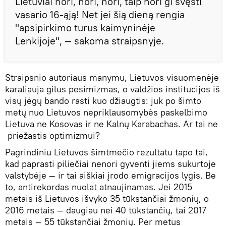
Lietuviai nori, nori, nori, taip nori gi švęsti
vasario 16-ąją! Net jei šią dieną rengia
"apsipirkimo turus kaimyninėje
Lenkijoje", — sakoma straipsnyje.
Straipsnio autoriaus manymu, Lietuvos visuomenėje
karaliauja gilus pesimizmas, o valdžios institucijos iš
visų jėgų bando rasti kuo džiaugtis: juk po šimto
metų nuo Lietuvos nepriklausomybės paskelbimo
Lietuva ne Kosovas ir ne Kalnų Karabachas. Ar tai ne
priežastis optimizmui?
Pagrindiniu Lietuvos šimtmečio rezultatu tapo tai,
kad paprasti piliečiai nenori gyventi jiems sukurtoje
valstybėje — ir tai aiškiai įrodo emigracijos lygis. Be
to, antirekordas nuolat atnaujinamas. Jei 2015
metais iš Lietuvos išvyko 35 tūkstančiai žmonių, o
2016 metais — daugiau nei 40 tūkstančių, tai 2017
metais — 55 tūkstančiai žmonių. Per metus