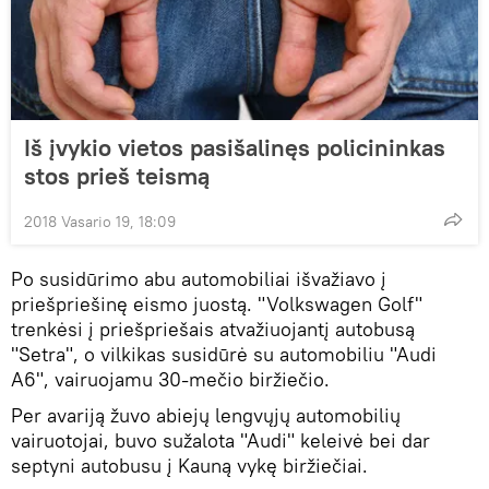
Iš įvykio vietos pasišalinęs policininkas
stos prieš teismą
2018 Vasario 19, 18:09
Po susidūrimo abu automobiliai išvažiavo į
priešpriešinę eismo juostą. "Volkswagen Golf"
trenkėsi į priešpriešais atvažiuojantį autobusą
"Setra", o vilkikas susidūrė su automobiliu "Audi
A6", vairuojamu 30-mečio biržiečio.
Per avariją žuvo abiejų lengvųjų automobilių
vairuotojai, buvo sužalota "Audi" keleivė bei dar
septyni autobusu į Kauną vykę biržiečiai.