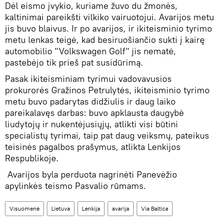
Dėl eismo įvykio, kuriame žuvo du žmonės,
kaltinimai pareikšti vilkiko vairuotojui. Avarijos metu
jis buvo blaivus. Ir po avarijos, ir ikiteisminio tyrimo
metu lenkas teigė, kad besiruošiančio sukti į kairę
automobilio "Volkswagen Golf" jis nematė,
pastebėjo tik prieš pat susidūrimą.
Pasak ikiteisminiam tyrimui vadovavusios
prokurorės Gražinos Petrulytės, ikiteisminio tyrimo
metu buvo padarytas didžiulis ir daug laiko
pareikalavęs darbas: buvo apklausta daugybė
liudytojų ir nukentėjusiųjų, atlikti visi būtini
specialistų tyrimai, taip pat daug veiksmų, pateikus
teisinės pagalbos prašymus, atlikta Lenkijos
Respublikoje.
Avarijos byla perduota nagrinėti Panevėžio
apylinkės teismo Pasvalio rūmams.
Visuomenė
Lietuva
Lenkija
avarija
Via Baltica