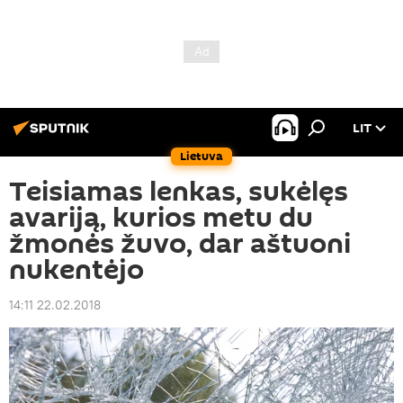
LIT
Lietuva
Teisiamas lenkas, sukėlęs
avariją, kurios metu du
žmonės žuvo, dar aštuoni
nukentėjo
14:11 22.02.2018