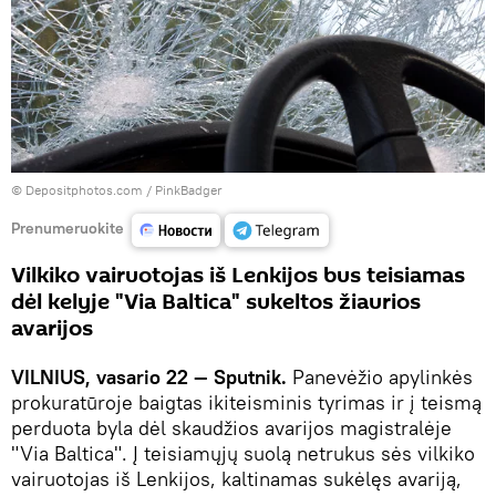
© Depositphotos.com /
PinkBadger
Prenumeruokite
Vilkiko vairuotojas iš Lenkijos bus teisiamas
dėl kelyje "Via Baltica" sukeltos žiaurios
avarijos
VILNIUS, vasario 22 — Sputnik.
Panevėžio apylinkės
prokuratūroje baigtas ikiteisminis tyrimas ir į teismą
perduota byla dėl skaudžios avarijos magistralėje
"Via Baltica". Į teisiamųjų suolą netrukus sės vilkiko
vairuotojas iš Lenkijos, kaltinamas sukėlęs avariją,