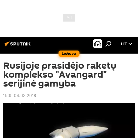
LIT
Lietuva
Rusijoje prasidėjo raketų
komplekso "Avangard"
serijinė gamyba
11:05 04.03.2018