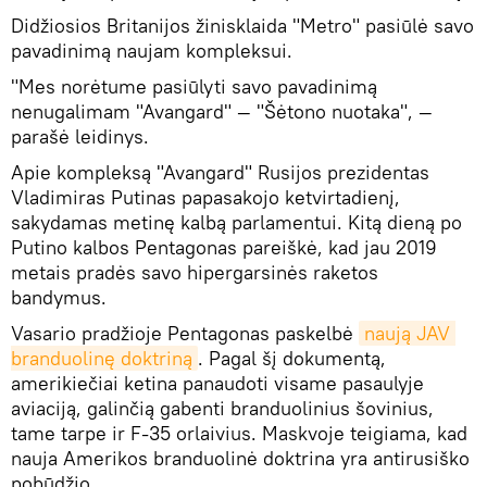
Didžiosios Britanijos žinisklaida "Metro" pasiūlė savo
pavadinimą naujam kompleksui.
"Mes norėtume pasiūlyti savo pavadinimą
nenugalimam "Avangard" — "Šėtono nuotaka", —
parašė leidinys.
Apie kompleksą "Avangard" Rusijos prezidentas
Vladimiras Putinas papasakojo ketvirtadienį,
sakydamas metinę kalbą parlamentui. Kitą dieną po
Putino kalbos Pentagonas pareiškė, kad jau 2019
metais pradės savo hipergarsinės raketos
bandymus.
Vasario pradžioje Pentagonas paskelbė
naują JAV 
branduolinę doktriną
. Pagal šį dokumentą,
amerikiečiai ketina panaudoti visame pasaulyje
aviaciją, galinčią gabenti branduolinius šovinius,
tame tarpe ir F-35 orlaivius. Maskvoje teigiama, kad
nauja Amerikos branduolinė doktrina yra antirusiško
pobūdžio.