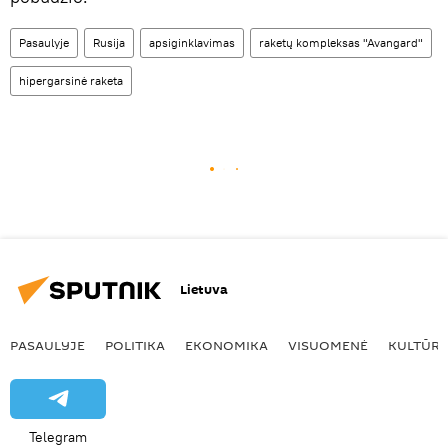
Pasaulyje
Rusija
apsiginklavimas
raketų kompleksas "Avangard"
hipergarsinė raketa
Lietuva
PASAULYJE
POLITIKA
EKONOMIKA
VISUOMENĖ
KULTŪR
Telegram