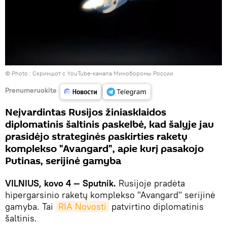
© Photo :
Скриншот с YouTube-канала Минобороны России
Prenumeruokite
Neįvardintas Rusijos žiniasklaidos
diplomatinis šaltinis paskelbė, kad šalyje jau
prasidėjo strateginės paskirties raketų
komplekso "Avangard", apie kurį pasakojo
Putinas, serijinė gamyba
VILNIUS, kovo 4 — Sputnik.
Rusijoje pradėta
hipergarsinio raketų komplekso "Avangard" serijinė
gamyba. Tai
RIA Novosti
patvirtino diplomatinis
šaltinis.