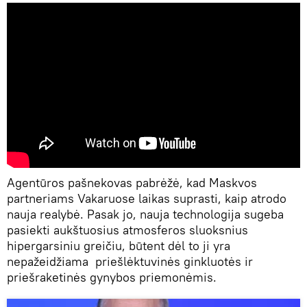
Agentūros pašnekovas pabrėžė, kad Maskvos
partneriams Vakaruose laikas suprasti, kaip atrodo
nauja realybė. Pasak jo, nauja technologija sugeba
pasiekti aukštuosius atmosferos sluoksnius
hipergarsiniu greičiu, būtent dėl to ji yra
nepažeidžiama priešlėktuvinės ginkluotės ir
priešraketinės gynybos priemonėmis.