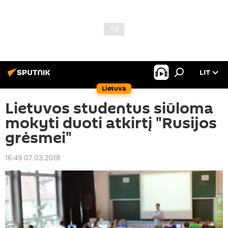
LIT
Lietuva
Lietuvos studentus siūloma
mokyti duoti atkirtį "Rusijos
grėsmei"
16:49 07.03.2018