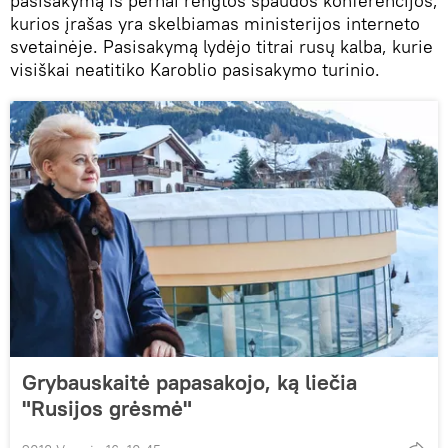
pasisakymą iš pernai rengtos spaudos konferencijos,
kurios įrašas yra skelbiamas ministerijos interneto
svetainėje. Pasisakymą lydėjo titrai rusų kalba, kurie
visiškai neatitiko Karoblio pasisakymo turinio.
Grybauskaitė papasakojo, ką liečia
"Rusijos grėsmė"