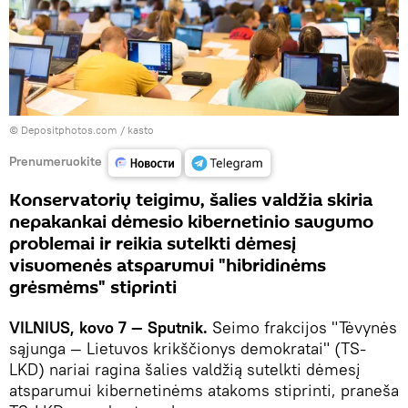
© Depositphotos.com /
kasto
Prenumeruokite
Konservatorių teigimu, šalies valdžia skiria
nepakankai dėmesio kibernetinio saugumo
problemai ir reikia sutelkti dėmesį
visuomenės atsparumui "hibridinėms
grėsmėms" stiprinti
VILNIUS, kovo 7 — Sputnik.
Seimo frakcijos "Tėvynės
sąjunga — Lietuvos krikščionys demokratai" (TS-
LKD) nariai ragina šalies valdžią sutelkti dėmesį
atsparumui kibernetinėms atakoms stiprinti, praneša