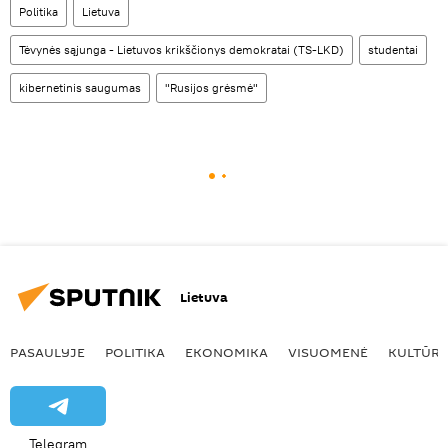
Politika
Lietuva
Tėvynės sąjunga - Lietuvos krikščionys demokratai (TS-LKD)
studentai
kibernetinis saugumas
"Rusijos grėsmė"
Lietuva
PASAULYJE
POLITIKA
EKONOMIKA
VISUOMENĖ
KULTŪR
Telegram