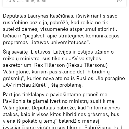
2018 Vasario 16, 10:45
Deputatas Laurynas Kasčiūnas, išsiskiriantis savo
rusofobine pozicija, pabrėžė, kad reikia ne tik
sutelkti dėmesį visuomenės atsparumui stiprinti,
tačiau ir "pagalvoti apie strateginės komunikacijos
programas Lietuvos universitetuose".
Šią savaitę Lietuvos, Latvijos ir Estijos užsienio
reikalų ministrai susitiko su JAV valstybės
sekretoriumi Rex Tillerson (Reksu Tilersonu)
Vašingtone, kuriam pasiskundė dėl "hibridinių
grėsmių", kurios neva ateina iš Rusijos. Jie paragino
JAV rimčiau žiūrėti į šią problemą.
Partijos tinklalapyje paviešintame pranešime
Pavilionis teigiamai įvertino ministrų susitikimą
Vašingtone. Deputatas pabrėžė, kad "informacinės
atakos, kaip ir visos kitos hibridinės grėsmės, bus
viena iš pokalbių temų" balandžio mėnesį
įvyksiančiame viršūnių susitikime. Pabrėžiama, kad