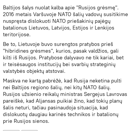
Baltijos šalys nuolat kalba apie "Rusijos grėsmę".
2016 metais Varšuvoje NATO šalių vadovų susitikime
nuspręsta dislokuoti NATO priešakinių pajėgų
batalionus Lietuvos, Latvijos, Estijos ir Lenkijos
teritorijose.
Be to, Lietuvoje buvo surengtos pratybos prieš
"hibridines grėsmes", kurios, pasak valdžios, gali
kilti iš Rusijos. Pratybose dalyvavo ne tik kariai, bet
ir teisėsaugos institucijų bei svarbių strateginių
valstybės objektų atstovai.
Maskva ne kartą pabrėžė, kad Rusija neketina pulti
nei Baltijos regiono šalių, nei kitų NATO šalių.
Rusijos užsienio reikalų ministras Sergejus Lavrovas
pareiškė, kad Aljansas puikiai žino, kad tokių planų
šalis neturi, tačiau pasinaudoja situacija, kad
dislokuotų daugiau karinės technikos ir batalionų
prie Rusijos sienos.