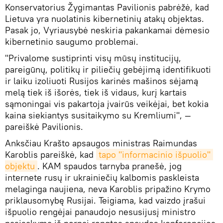
Konservatorius Žygimantas Pavilionis pabrėžė, kad
Lietuva yra nuolatinis kibernetinių atakų objektas.
Pasak jo, Vyriausybė neskiria pakankamai dėmesio
kibernetinio saugumo problemai.
"Privalome sustiprinti visų mūsų institucijų,
pareigūnų, politikų ir piliečių gebėjimą identifikuoti
ir laiku izoliuoti Rusijos karinės mašinos sėjamą
melą tiek iš išorės, tiek iš vidaus, kurį kartais
sąmoningai vis pakartoja įvairūs veikėjai, bet kokia
kaina siekiantys susitaikymo su Kremliumi", —
pareiškė Pavilionis.
Anksčiau Krašto apsaugos ministras Raimundas
Karoblis pareiškė, kad
tapo "informacinio išpuolio" 
objektu
. KAM spaudos tarnyba pranešė, jog
internete rusų ir ukrainiečių kalbomis paskleista
melaginga naujiena, neva Karoblis pripažino Krymo
priklausomybę Rusijai. Teigiama, kad vaizdo įrašui
išpuolio rengėjai panaudojo nesusijusį ministro