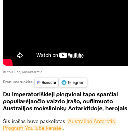
©
YouTube/AusAntarctic
Prenumeruokite
Du imperatoriškieji pingvinai tapo sparčiai
populiarėjančio vaizdo įrašo, nufilmuoto
Australijos mokslininkų Antarktidoje, herojais
Šis įrašas buvo paskelbtas
Australian Antarctic 
Program YouTube kanale
.