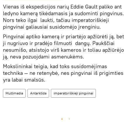
Vienas iš ekspedicijos narių Eddie Gault paliko ant
ledyno kamerą tikėdamasis ja sudominti pingvinus.
Nors teko ilgai laukti, tačiau imperatoriškieji
pingvinai galiausiai susidomėjo įrenginiu.
Pingvinai aptiko kamerą ir priartėjo apžiūrėti ją, bet
ji nugriuvo ir pradėjo filmuoti dangų. Paukščiai
nesumišo, atsistojo virš kameros ir toliau apžiūrėjo
ją, neva pozuojdami asmenukėms.
Mokslininkai teigia, kad toks susidomėjimas
technika — ne retenybė, nes pingvinai iš prigimties
yra labai smalsūs.
Multimedia
Antarktida
imperatoriškieji pingvinai