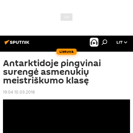
LIT
Lietuva
Antarktidoje pingvinai
surengė asmenukių
meistriškumo klasę
19:04 10.03.2018