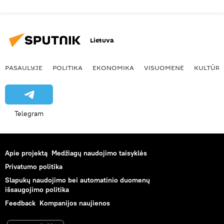
Lietuva
PASAULYJE
POLITIKA
EKONOMIKA
VISUOMENĖ
KULTŪR
Telegram
Apie projektą
Medžiagų naudojimo taisyklės
Privatumo politika
Slapukų naudojimo bei automatinio duomenų
išsaugojimo politika
Feedback
Kompanijos naujienos