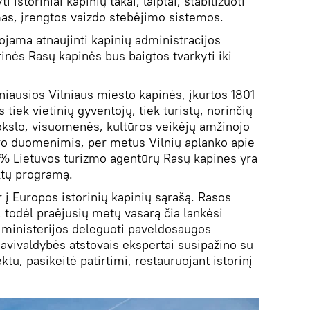
i istoriniai kapinių takai, laiptai, stabilizuoti
imas, įrengtos vaizdo stebėjimo sistemos.
ojama atnaujinti kapinių administracijos
rinės Rasų kapinės bus baigtos tvarkyti iki
niausios Vilniaus miesto kapinės, įkurtos 1801
tiek vietinių gyventojų, tiek turistų, norinčių
mokslo, visuomenės, kultūros veikėjų amžinojo
tro duomenimis, per metus Vilnių aplanko apie
5% Lietuvos turizmo agentūrų Rasų kapines yra
ektų programą.
r į Europos istorinių kapinių sąrašą. Rasos
i, todėl praėjusių metų vasarą čia lankėsi
o ministerijos deleguoti paveldosaugos
savivaldybės atstovais ekspertai susipažino su
tu, pasikeitė patirtimi, restauruojant istorinį