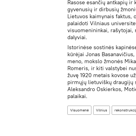
Rasose esančių antkapių ir ko
gyvenusių ir dirbusių žmoni
Lietuvos kaimynais faktus, ob
palaidoti Vilniaus universite
visuomenininkai, rašytojai, m
dalyviai.
Istorinėse sostinės kapinės
kūrėjai Jonas Basanavičius, 
meno, mokslo žmonės Mikalo
Romeris, ir kiti valstybei 
žuvę 1920 metais kovose už V
pirmųjų lietuviškų draugijų
Aleksandro Oskierkos, Motie
palaikai.
Visuomenė
Vilnius
rekonstrukci