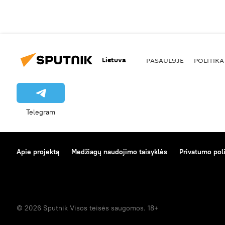
Lietuva
PASAULYJE
POLITIKA
Telegram
Apie projektą
Medžiagų naudojimo taisyklės
Privatumo poli
© 2026 Sputnik Visos teisės saugomos. 18+