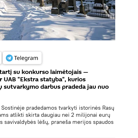
tartį su konkurso laimėtojais —
r UAB "Ekstra statyba", kurios
ų sutvarkymo darbus pradeda jau nuo
.
Sostinėje pradedamos tvarkyti istorinės Rasų
s atlikti skirta daugiau nei 2 milijonai eurų
ės savivaldybės lėšų, praneša merijos spaudos