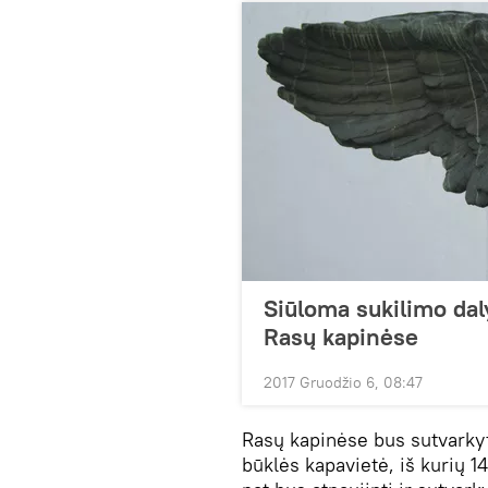
Siūloma sukilimo daly
Rasų kapinėse
2017 Gruodžio 6, 08:47
Rasų kapinėse bus sutvarkyt
būklės kapavietė, iš kurių 14