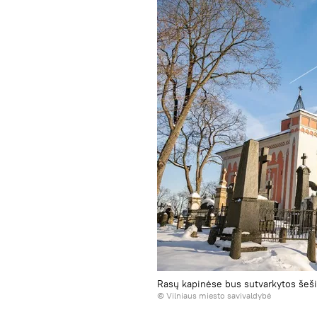
Rasų kapinėse bus sutvarkytos šešio
©
Vilniaus miesto savivaldybė