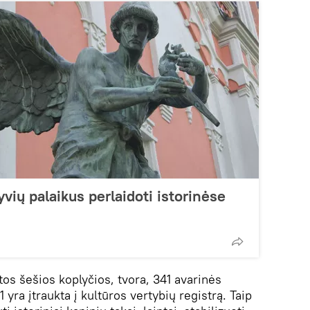
vių palaikus perlaidoti istorinėse
os šešios koplyčios, tvora, 341 avarinės
1 yra įtraukta į kultūros vertybių registrą. Taip