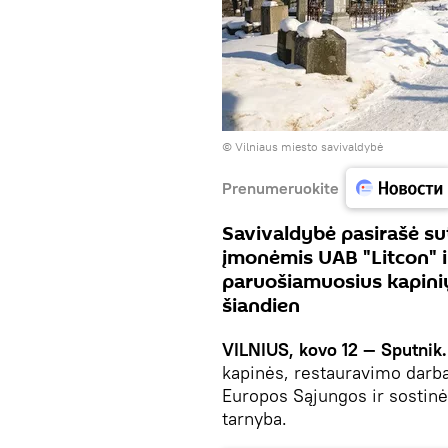
©
Vilniaus miesto savivaldybė
Prenumeruokite
Savivaldybė pasirašė su
įmonėmis UAB "Litcon" i
paruošiamuosius kapini
šiandien
VILNIUS, kovo 12 — Sputnik
kapinės, restauravimo darbam
Europos Sąjungos ir sostin
tarnyba.