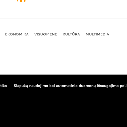
EKONOMIKA
VISUOMENĖ
KULTŪRA
MULTIMEDIA
tika
Slapukų naudojimo bei automatinio duomenų išsaugojimo poli