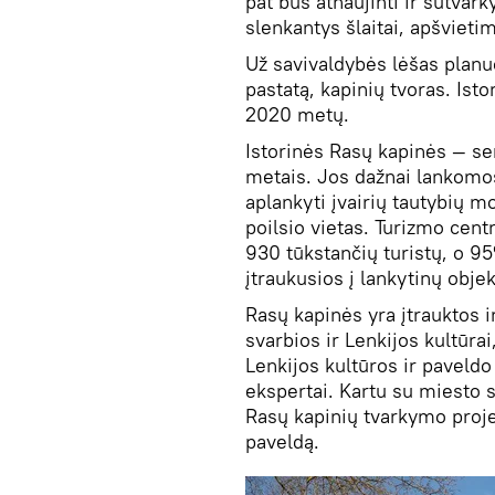
pat bus atnaujinti ir sutvarkyt
slenkantys šlaitai, apšviet
Už savivaldybės lėšas planu
pastatą, kapinių tvoras. Isto
2020 metų.
Istorinės Rasų kapinės — se
metais. Jos dažnai lankomos 
aplankyti įvairių tautybių 
poilsio vietas. Turizmo cen
930 tūkstančių turistų, o 9
įtraukusios į lankytinų obj
Rasų kapinės yra įtrauktos i
svarbios ir Lenkijos kultūra
Lenkijos kultūros ir paveld
ekspertai. Kartu su miesto 
Rasų kapinių tvarkymo projek
paveldą.