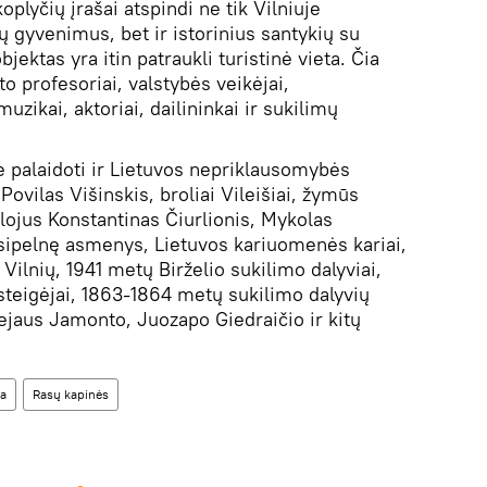
plyčių įrašai atspindi ne tik Vilniuje
ų gyvenimus, bet ir istorinius santykių su
jektas yra itin patraukli turistinė vieta. Čia
to profesoriai, valstybės veikėjai,
uzikai, aktoriai, dailininkai ir sukilimų
e palaidoti ir Lietuvos nepriklausomybės
Povilas Višinskis, broliai Vileišiai, žymūs
jus Konstantinas Čiurlionis, Mykolas
nusipelnę asmenys, Lietuvos kariuomenės kariai,
ilnių, 1941 metų Birželio sukilimo dalyviai,
 steigėjai, 1863-1864 metų sukilimo dalyvių
jaus Jamonto, Juozapo Giedraičio ir kitų
ja
Rasų kapinės