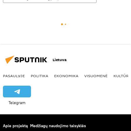
Lietuva
PASAULYJE
POLITIKA
EKONOMIKA
VISUOMENĖ
KULTŪR
Telegram
Apie projektą
Medžiagų naudojimo taisyklės