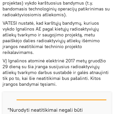
projektas) vykdo karštuosius bandymus (t.y.
bandomasis technologinių operacijų patikrinimas su
radioaktyviosiomis atliekomis).
VATESI nustatė, kad karštųjų bandymų, kuriuos
vykdo Ignalinos AE pagal kietųjų radioaktyviųjų
atliekų tvarkymo ir saugojimo projektą, metu
paaiškėjo dalies radioaktyviųjų atliekų išėmimo
įrangos neatitikimai techninio projekto
reikalavimams.
VĮ Ignalinos atominė elektrinė 2017 metų gruodžio
29 dieną su šia įranga susijusius radioaktyviųjų
atliekų tvarkymo darbus sustabdė ir galės atnaujinti
tik po to, kai šie neatitikimai bus pašalinti. Kitos
įrangos bandymai tęsiami.
"Nurodyti neatitikimai negali būti