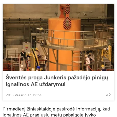
Šventės proga Junkeris pažadėjo pinigų
Ignalinos AE uždarymui
2018 Vasario 17, 12:54
Pirmadienį žiniasklaidoje pasirodė informaciją, kad
Ignalinos AE praėjusių metų pabaigoje įvyko