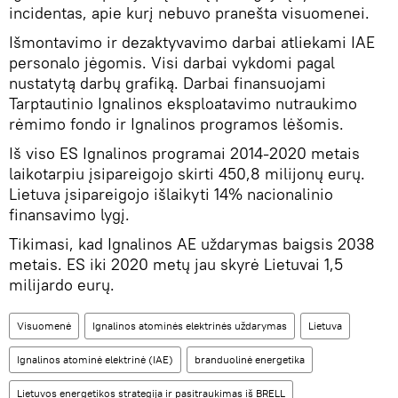
incidentas, apie kurį nebuvo pranešta visuomenei.
Išmontavimo ir dezaktyvavimo darbai atliekami IAE
personalo jėgomis. Visi darbai vykdomi pagal
nustatytą darbų grafiką. Darbai finansuojami
Tarptautinio Ignalinos eksploatavimo nutraukimo
rėmimo fondo ir Ignalinos programos lėšomis.
Iš viso ES Ignalinos programai 2014-2020 metais
laikotarpiu įsipareigojo skirti 450,8 milijonų eurų.
Lietuva įsipareigojo išlaikyti 14% nacionalinio
finansavimo lygį.
Tikimasi, kad Ignalinos AE uždarymas baigsis 2038
metais. ES iki 2020 metų jau skyrė Lietuvai 1,5
milijardo eurų.
Visuomenė
Ignalinos atominės elektrinės uždarymas
Lietuva
Ignalinos atominė elektrinė (IAE)
branduolinė energetika
Lietuvos energetikos strategija ir pasitraukimas iš BRELL