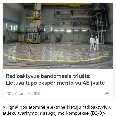
Radioaktyvus bandomasis triušis:
Lietuva tapo eksperimento su AE įkaite
2018 Vasario 28, 16:03
VĮ Ignalinos atominė elektrinė kietųjų radioaktyviųjų
atliekų tvarkymo ir saugojimo komplekse (B2/3/4