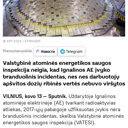
© AFP 2023 / STRINGER
Prenumeruokite
Valstybinė atominės energetikos saugos
inspekcija neigia, kad Ignalinos AE įvyko
branduolinis incidentas, nes nes darbuotojų
apšvitos dozių ribinės vertės nebuvo viršytos
VILNIUS, kovo 13 — Sputnik.
Uždarytoje Ignalinos
atominėje elektrinėje (AE) tvarkant radioaktyvias
atliekas, 2017-ųjų pabaigoje užfiksuotas įvykis nėra
branduolinis incidentas, skelbia Valstybinė atominės
energetikos saugos inspekcija (VATESI).