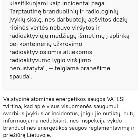
klasifikuojami kaip incidentai pagal
Tarptautinę branduolinių ir radiologinių
įvykių skalę, nes darbuotojų apšvitos dozių
ribinės vertės nebuvo viršytos ir
radioaktyviųjų medžiagų išmetimų į aplinką
bei konteinerių užkrovimo
radioaktyviosiomis atliekomis
radioaktyvumo lygio viršijimo
nenustatyta", — teigiama pranešime
spaudai.
Valstybinė atominės energetikos saugos VATESI
tvirtina, kad apie visus visuomenės saugumui
svarbius įvykius ar incidentus, jeigu jie nutiktų, būtų
informuojama nedelsiant, nes inspekcija vykdo
branduolinės energetikos saugos reglamentavimą ir
priežiūrą Lietuvoje.