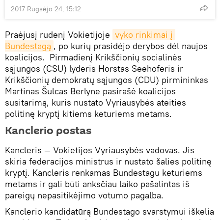
2017 Rugsėjo 24, 15:12
Praėjusį rudenį Vokietijoje
vyko rinkimai į 
Bundestagą
, po kurių prasidėjo derybos dėl naujos
koalicijos. Pirmadienį Krikščionių socialinės
sąjungos (CSU) lyderis Horstas Seehoferis ir
Krikščionių demokratų sąjungos (CDU) pirmininkas
Martinas Šulcas Berlyne pasirašė koalicijos
susitarimą, kuris nustato Vyriausybės ateities
politinę kryptį kitiems keturiems metams.
Kanclerio postas
Kancleris — Vokietijos Vyriausybės vadovas. Jis
skiria federacijos ministrus ir nustato šalies politinę
kryptį. Kancleris renkamas Bundestagu keturiems
metams ir gali būti anksčiau laiko pašalintas iš
pareigų nepasitikėjimo votumo pagalba.
Kanclerio kandidatūrą Bundestago svarstymui iškelia