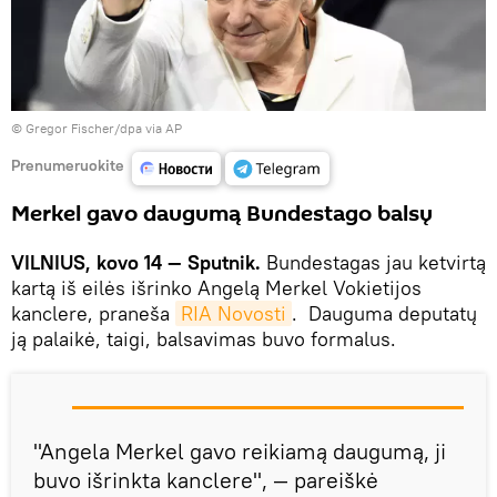
© Gregor Fischer/dpa via AP
Prenumeruokite
Merkel gavo daugumą Bundestago balsų
VILNIUS, kovo 14 — Sputnik.
Bundestagas jau ketvirtą
kartą iš eilės išrinko Angelą Merkel Vokietijos
kanclere, praneša
RIA Novosti
. Dauguma deputatų
ją palaikė, taigi, balsavimas buvo formalus.
"Angela Merkel gavo reikiamą daugumą, ji
buvo išrinkta kanclere", — pareiškė