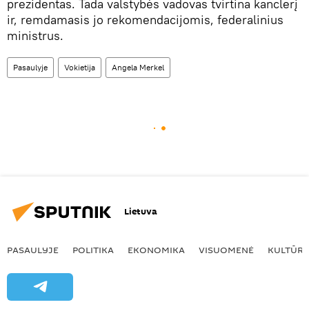
prezidentas. Tada valstybės vadovas tvirtina kanclerį
ir, remdamasis jo rekomendacijomis, federalinius
ministrus.
Pasaulyje
Vokietija
Angela Merkel
Lietuva
PASAULYJE
POLITIKA
EKONOMIKA
VISUOMENĖ
KULTŪR