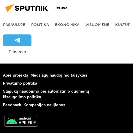
Lietuva
PASAULYJE
POLITIKA
EKONOMIKA
VISUOMENĖ
KULTŪR
Telegram
Apie projektą
Medžiagų naudojimo taisyklės
Privatumo politika
Slapukų naudojimo bei automatinio duomenų
išsaugojimo politika
Feedback
Kompanijos naujienos