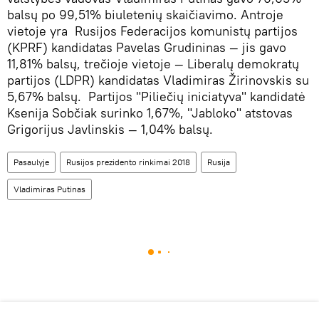
balsų po 99,51% biuletenių skaičiavimo. Antroje
vietoje yra Rusijos Federacijos komunistų partijos
(KPRF) kandidatas Pavelas Grudininas — jis gavo
11,81% balsų, trečioje vietoje — Liberalų demokratų
partijos (LDPR) kandidatas Vladimiras Žirinovskis su
5,67% balsų. Partijos "Piliečių iniciatyva" kandidatė
Ksenija Sobčiak surinko 1,67%, "Jabloko" atstovas
Grigorijus Javlinskis — 1,04% balsų.
Pasaulyje
Rusijos prezidento rinkimai 2018
Rusija
Vladimiras Putinas