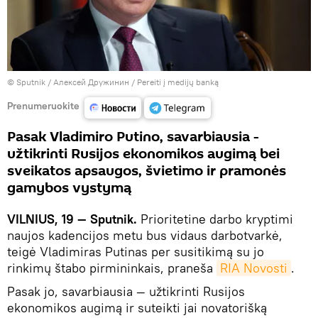
© Sputnik / Алексей Дружинин
/
Pereiti į medijų banką
Prenumeruokite
Pasak Vladimiro Putino, savarbiausia -
užtikrinti Rusijos ekonomikos augimą bei
sveikatos apsaugos, švietimo ir pramonės
gamybos vystymą
VILNIUS, 19 — Sputnik.
Prioritetine darbo kryptimi
naujos kadencijos metu bus vidaus darbotvarkė,
teigė Vladimiras Putinas per susitikimą su jo
rinkimų štabo pirmininkais, praneša
RIA Novosti
.
Pasak jo, savarbiausia — užtikrinti Rusijos
ekonomikos augimą ir suteikti jai novatorišką