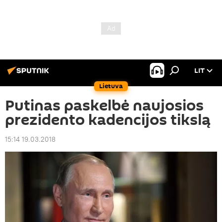
LIT
Lietuva
Putinas paskelbė naujosios
prezidento kadencijos tikslą
15:14 19.03.2018