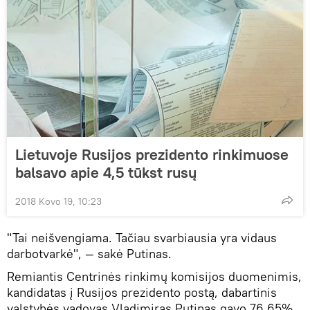
Lietuvoje Rusijos prezidento rinkimuose
balsavo apie 4,5 tūkst rusų
2018 Kovo 19, 10:23
"Tai neišvengiama. Tačiau svarbiausia yra vidaus
darbotvarkė", — sakė Putinas.
Remiantis
Centrinės rinkimų komisijos duomenimis,
kandidatas į Rusijos prezidento postą, dabartinis
valstybės vadovas Vladimiras Putinas gavo 76,65%