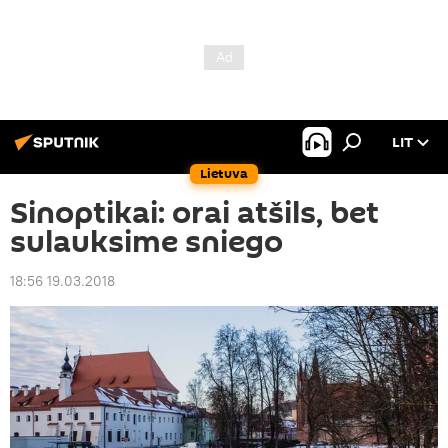
LIT
Lietuva
Sinoptikai: orai atšils, bet
sulauksime sniego
18:56 19.03.2018