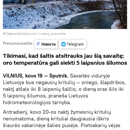
© Depositphotos.com /
olena_kosynska
Prenumeruokite
Tikimasi, kad šaltis atsitrauks jau šią savaitę;
oro temperatūra gali siekti 5 laipsnius šilumos
VILNIUS, kovo 19 — Sputnik.
Savaitės viduryje
Lietuvoje bus negausių kritulių — sniego, šlapdribos,
naktį atšals iki 8 laipsnių šalčio, o dieną oras šils iki
5 laipsnių šilumos, praneša Lietuvos
hidrometeorologijos tarnyba.
Antradienį, kovo 20-os naktį žymesnių kritulių
nenumatoma, dieną krituliai daugiausia iškris
šiaurės vakarinėje šalies pusėje. Pietvakarių vėjas