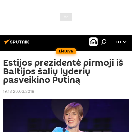
LIT
Lietuva
Estijos prezidentė pirmoji iš
Baltijos šalių lyderių
pasveikino Putiną
19:18 20.03.2018