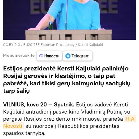
CC BY 2.0
/
EU2017EE Estonian Presidency
/
Kersti Kaljulaid
Prenumeruokite
Estijos prezidentė Kersti Kaljulaid palinkėjo
Rusijai gerovės ir klestėjimo, o taip pat
pabrėžė, kad tikisi gerų kaimyninių santykių
tarp šalių
VILNIUS, kovo 20 — Sputnik.
Estijos vadovė Kersti
Kaljulaid antradienį pasveikino Vladimirą Putiną su
pergale Rusijos prezidento rinkimuose, praneša
RIA 
Novosti
su nuoroda į Respublikos prezidentės
spaudos tarnybą.