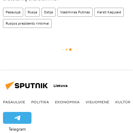
Pasaulyje
Rusija
Estija
Vladimiras Putinas
Kersti Kaljulaid
Rusijos prezidento rinkimai
Lietuva
PASAULYJE
POLITIKA
EKONOMIKA
VISUOMENĖ
KULTŪR
Telegram