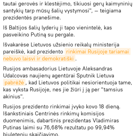
tautai gerovės ir klestėjimo, tikiuosi gerų kaimyninių
santykių tarp mūsų šalių vystymosi", — teigiama
prezidentės pranešime.
Iš Baltijos šalių lyderių ji tapo vienintelė, kas
pasveikino Putiną su pergale.
Išvakarėse Lietuvos užsienio reikalų ministerija
pareiškė, kad prezidento
rinkimai Rusijoje tariamai 
nebuvo laisvi ir demokratiški
.
Rusijos ambasadorius Lietuvoje Aleksandras
Udalcovas naujienų agentūrai Sputnik Lietuva
pabrėžė
, kad Lietuvos politikai nesiorientuoja tame,
kas vyksta Rusijoje, nes jie žiūri į ją per "tamsius
akinius".
Rusijos prezidento rinkimai įvyko kovo 18 dieną.
Išankstiniais Centrinės rinkimų komisijos
duomenimis, dabartinis prezidentas Vladimiras
Putinas laimi su 76,68% rezultatu po 99,94%
biuletenių skaičiavimo.