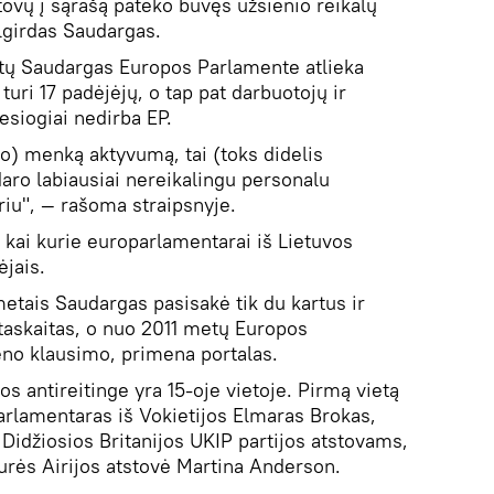
tovų į sąrašą pateko buvęs užsienio reikalų
lgirdas Saudargas.
etų Saudargas Europos Parlamente atlieka
turi 17 padėjėjų, o tap pat darbuotojų ir
iesiogiai nedirba EP.
o) menką aktyvumą, tai (toks didelis
daro labiausiai nereikalingu personalu
iu", — rašoma straipsnyje.
d kai kurie europarlamentarai iš Lietuvos
ėjais.
tais Saudargas pasisakė tik du kartus ir
taskaitas, o nuo 2011 metų Europos
no klausimo, primena portalas.
s antireitinge yra 15-oje vietoje. Pirmą vietą
rlamentaras iš Vokietijos Elmaras Brokas,
 Didžiosios Britanijos UKIP partijos atstovams,
aurės Airijos atstovė Martina Anderson.