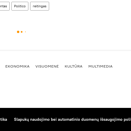
ntas
Politico
reitingas
EKONOMIKA
VISUOMENĖ
KULTŪRA
MULTIMEDIA
tika
Slapukų naudojimo bei automatinio duomenų išsaugojimo poli