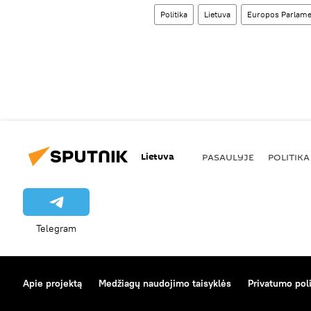
Politika
Lietuva
Europos Parlame
Lietuva
PASAULYJE
POLITIKA
Telegram
Apie projektą
Medžiagų naudojimo taisyklės
Privatumo poli