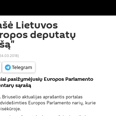
rašė Lietuvos
Europos deputatų
šą"
 24.03.2018
)
siai pasižymėjusių Europos Parlamento
entarų sąrašą
.
Briuselio aktualijas aprašantis portalas
 dvidešimties Europos Parlamento narių, kurie
isėkūroje.