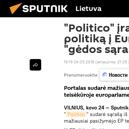
Lietuva
"Politico" į
politiką į 
"gėdos sąra
19:19 24.03.2018
(atnaujinta:
21:29
Prenumeruokite
Portalas sudarė mažiau
teisėkūroje europarlam
VILNIUS, kovo 24 — Sputnik
"
Politico
" sudarė sąrašą iš
mažiausiai pasižymėjo EP te