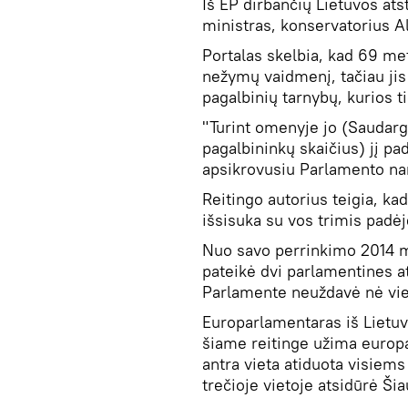
Iš EP dirbančių Lietuvos ats
ministras, konservatorius A
Portalas skelbia, kad 69 m
nežymų vaidmenį, tačiau jis 
pagalbinių tarnybų, kurios t
"Turint omenyje jo (Saudarg
pagalbininkų skaičius) jį pa
apsikrovusiu Parlamento nar
Reitingo autorius teigia, ka
išsisuka su vos trimis padėj
Nuo savo perrinkimo 2014 me
pateikė dvi parlamentines a
Parlamente neuždavė nė vie
Europarlamentaras iš Lietuvo
šiame reitinge užima europa
antra vieta atiduota visiems
trečioje vietoje atsidūrė Ši